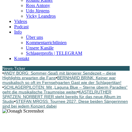
Roland Kaiser
Ross Antony
Udo Jürgens
Vicky Leandros
Videos
Podcast
Info
Über uns
Kommentarrichtlinien
Unsere Kanäle
Schlagerprofis | TELEGRAM
Kontakt
News-Ticker
•
ANDY BORG: Sommer-Spaß mit längerer Sendezeit – diese
Highlights erwarten die Fans
•
BERNHARD BRINK: Keiner war
musikalisch so oft im Fernsehgarten Gast wie der Schlagertitan!
•
SCHLAGERPILOTEN: Mit „Laguna Blue – Sterne überm Paradies“
geht die musikalische Traumreise weiter
•
KASTELRUTHER
SPATZEN: NORBERT RIER steht bereits für das neue Album im
Studio
•
STEFAN MROSS: Tournee 2027: Diese beiden Sängerinnen
sind bei jedem Konzert dabei