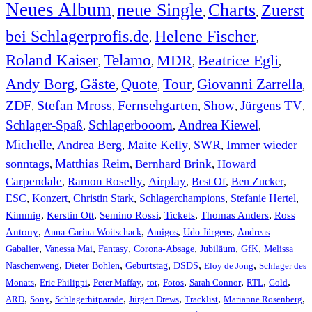
Neues Album
neue Single
Charts
Zuerst
,
,
,
bei Schlagerprofis.de
Helene Fischer
,
,
Roland Kaiser
Telamo
MDR
Beatrice Egli
,
,
,
,
Andy Borg
Gäste
Quote
Tour
Giovanni Zarrella
,
,
,
,
,
ZDF
Stefan Mross
Fernsehgarten
Show
Jürgens TV
,
,
,
,
,
Schlager-Spaß
Schlagerbooom
Andrea Kiewel
,
,
,
Michelle
Andrea Berg
Maite Kelly
SWR
Immer wieder
,
,
,
,
sonntags
Matthias Reim
Bernhard Brink
Howard
,
,
,
Carpendale
Ramon Roselly
Airplay
Best Of
Ben Zucker
,
,
,
,
,
ESC
,
Konzert
,
Christin Stark
,
Schlagerchampions
,
Stefanie Hertel
,
Kimmig
,
Kerstin Ott
,
,
,
,
Semino Rossi
Tickets
Thomas Anders
Ross
,
,
,
,
Antony
Anna-Carina Woitschack
Amigos
Udo Jürgens
Andreas
,
,
,
,
,
,
Gabalier
Vanessa Mai
Fantasy
Corona-Absage
Jubiläum
GfK
Melissa
,
,
,
,
,
Naschenweng
Dieter Bohlen
Geburtstag
DSDS
Eloy de Jong
Schlager des
,
,
,
,
,
,
,
,
Monats
Eric Philippi
Peter Maffay
tot
Fotos
Sarah Connor
RTL
Gold
,
,
,
,
,
,
ARD
Sony
Schlagerhitparade
Jürgen Drews
Tracklist
Marianne Rosenberg