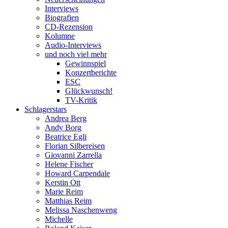
Interviews
Biografien
CD-Rezension
Kolumne
Audio-Interviews
und noch viel mehr
Gewinnspiel
Konzertberichte
ESC
Glückwunsch!
TV-Kritik
Schlagerstars
Andrea Berg
Andy Borg
Beatrice Egli
Florian Silbereisen
Giovanni Zarrella
Helene Fischer
Howard Carpendale
Kerstin Ott
Marie Reim
Matthias Reim
Melissa Naschenweng
Michelle