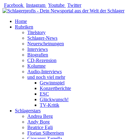
Zum
Facebook
Instagram
Youtube
Twitter
Inhalt
springen
Home
Rubriken
Titelstory
Schlager-News
Neuerscheinungen
Interviews
Biografien
CD-Rezension
Kolumne
Audio-Interviews
und noch viel mehr
Gewinnspiel
Konzertberichte
ESC
Glückwunsch!
TV-Kritik
Schlagerstars
Andrea Berg
Andy Borg
Beatrice Egli
Florian Silbereisen
Giovanni Zarrella