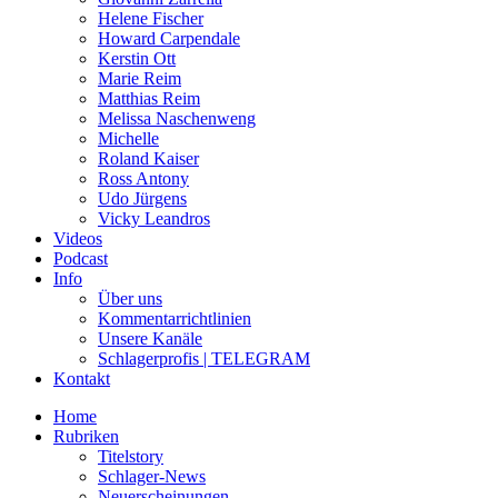
Helene Fischer
Howard Carpendale
Kerstin Ott
Marie Reim
Matthias Reim
Melissa Naschenweng
Michelle
Roland Kaiser
Ross Antony
Udo Jürgens
Vicky Leandros
Videos
Podcast
Info
Über uns
Kommentarrichtlinien
Unsere Kanäle
Schlagerprofis | TELEGRAM
Kontakt
Home
Rubriken
Titelstory
Schlager-News
Neuerscheinungen