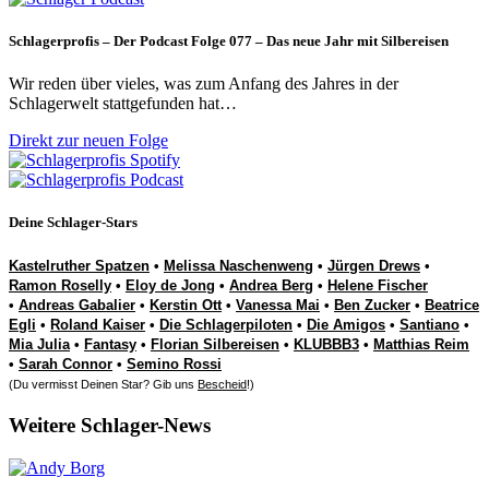
Schlagerprofis – Der Podcast Folge 077 – Das neue Jahr mit Silbereisen
Wir reden über vieles, was zum Anfang des Jahres in der
Schlagerwelt stattgefunden hat…
Direkt zur neuen Folge
Deine Schlager-Stars
Kastelruther Spatzen
•
Melissa Naschenweng
•
Jürgen Drews
•
Ramon Roselly
•
Eloy de Jong
•
Andrea Berg
•
Helene Fischer
•
Andreas Gabalier
•
Kerstin Ott
•
Vanessa Mai
•
Ben Zucker
•
Beatrice
Egli
•
Roland Kaiser
•
Die Schlagerpiloten
•
Die Amigos
•
Santiano
•
Mia Julia
•
Fantasy
•
Florian Silbereisen
•
KLUBBB3
•
Matthias Reim
•
Sarah Connor
•
Semino Rossi
(Du vermisst Deinen Star? Gib uns
Bescheid
!)
Weitere Schlager-News