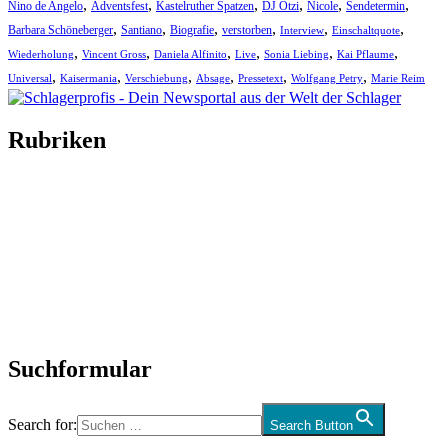
,
,
,
,
,
,
Nino de Angelo
Adventsfest
Kastelruther Spatzen
DJ Ötzi
Nicole
Sendetermin
,
,
,
,
,
,
Barbara Schöneberger
Santiano
Biografie
verstorben
Interview
Einschaltquote
,
,
,
,
,
,
Wiederholung
Vincent Gross
Daniela Alfinito
Live
Sonia Liebing
Kai Pflaume
,
,
,
,
,
,
Universal
Kaisermania
Verschiebung
Absage
Pressetext
Wolfgang Petry
Marie Reim
Rubriken
Titelstory
SchlagerNews
Neuerscheinungen
Interviews
Biographien
CD-Rezension
Kolumne
Audio-Interviews
und mehr…
Suchformular
Search for:
Search Button