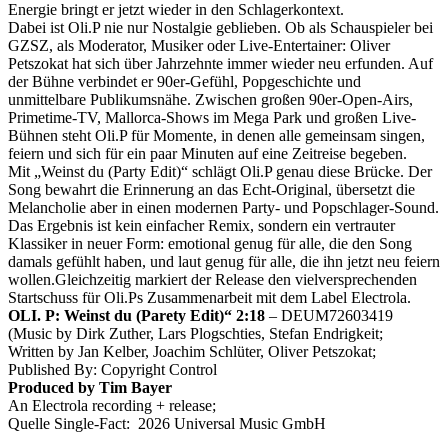
Energie bringt er jetzt wieder in den Schlagerkontext.
Dabei ist Oli.P nie nur Nostalgie geblieben. Ob als Schauspieler bei
GZSZ, als Moderator, Musiker oder Live-Entertainer: Oliver
Petszokat hat sich über Jahrzehnte immer wieder neu erfunden. Auf
der Bühne verbindet er 90er-Gefühl, Popgeschichte und
unmittelbare Publikumsnähe. Zwischen großen 90er-Open-Airs,
Primetime-TV, Mallorca-Shows im Mega Park und großen Live-
Bühnen steht Oli.P für Momente, in denen alle gemeinsam singen,
feiern und sich für ein paar Minuten auf eine Zeitreise begeben.
Mit „Weinst du (Party Edit)“ schlägt Oli.P genau diese Brücke. Der
Song bewahrt die Erinnerung an das Echt-Original, übersetzt die
Melancholie aber in einen modernen Party- und Popschlager-Sound.
Das Ergebnis ist kein einfacher Remix, sondern ein vertrauter
Klassiker in neuer Form: emotional genug für alle, die den Song
damals gefühlt haben, und laut genug für alle, die ihn jetzt neu feiern
wollen.Gleichzeitig markiert der Release den vielversprechenden
Startschuss für Oli.Ps Zusammenarbeit mit dem Label Electrola.
OLI. P: Weinst du (Parety Edit)“ 2:18
– DEUM72603419
(Music by Dirk Zuther, Lars Plogschties, Stefan Endrigkeit;
Written by Jan Kelber, Joachim Schlüter, Oliver Petszokat;
Published By: Copyright Control
Produced by Tim Bayer
An Electrola recording + release;
Quelle Single-Fact: 2026 Universal Music GmbH