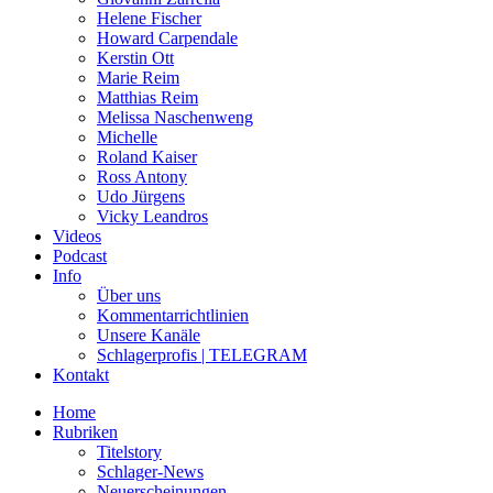
Helene Fischer
Howard Carpendale
Kerstin Ott
Marie Reim
Matthias Reim
Melissa Naschenweng
Michelle
Roland Kaiser
Ross Antony
Udo Jürgens
Vicky Leandros
Videos
Podcast
Info
Über uns
Kommentarrichtlinien
Unsere Kanäle
Schlagerprofis | TELEGRAM
Kontakt
Home
Rubriken
Titelstory
Schlager-News
Neuerscheinungen