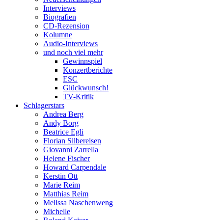
Interviews
Biografien
CD-Rezension
Kolumne
Audio-Interviews
und noch viel mehr
Gewinnspiel
Konzertberichte
ESC
Glückwunsch!
TV-Kritik
Schlagerstars
Andrea Berg
Andy Borg
Beatrice Egli
Florian Silbereisen
Giovanni Zarrella
Helene Fischer
Howard Carpendale
Kerstin Ott
Marie Reim
Matthias Reim
Melissa Naschenweng
Michelle