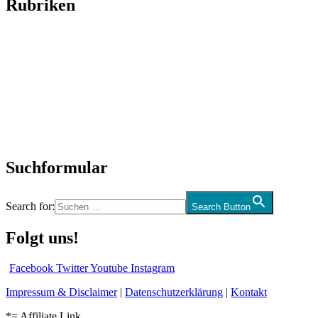
Rubriken
Titelstory
SchlagerNews
Neuerscheinungen
Interviews
Biographien
CD-Rezension
Kolumne
Audio-Interviews
und mehr…
Suchformular
Search for:
Search Button
Folgt uns!
Facebook
Twitter
Youtube
Instagram
Impressum & Disclaimer
|
Datenschutzerklärung
|
Kontakt
*= Affiliate Link