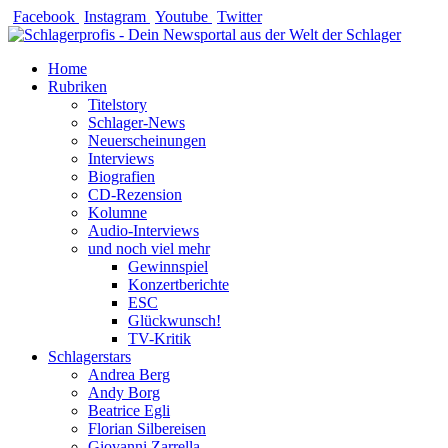
Zum
Facebook
Instagram
Youtube
Twitter
Inhalt
springen
Home
Rubriken
Titelstory
Schlager-News
Neuerscheinungen
Interviews
Biografien
CD-Rezension
Kolumne
Audio-Interviews
und noch viel mehr
Gewinnspiel
Konzertberichte
ESC
Glückwunsch!
TV-Kritik
Schlagerstars
Andrea Berg
Andy Borg
Beatrice Egli
Florian Silbereisen
Giovanni Zarrella