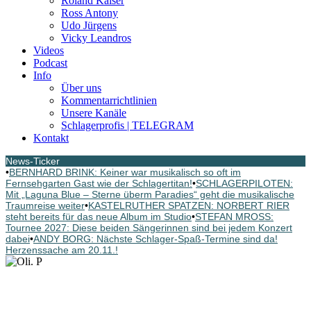
Roland Kaiser
Ross Antony
Udo Jürgens
Vicky Leandros
Videos
Podcast
Info
Über uns
Kommentarrichtlinien
Unsere Kanäle
Schlagerprofis | TELEGRAM
Kontakt
News-Ticker
•
BERNHARD BRINK: Keiner war musikalisch so oft im
Fernsehgarten Gast wie der Schlagertitan!
•
SCHLAGERPILOTEN:
Mit „Laguna Blue – Sterne überm Paradies“ geht die musikalische
Traumreise weiter
•
KASTELRUTHER SPATZEN: NORBERT RIER
steht bereits für das neue Album im Studio
•
STEFAN MROSS:
Tournee 2027: Diese beiden Sängerinnen sind bei jedem Konzert
dabei
•
ANDY BORG: Nächste Schlager-Spaß-Termine sind da!
Herzenssache am 20.11.!