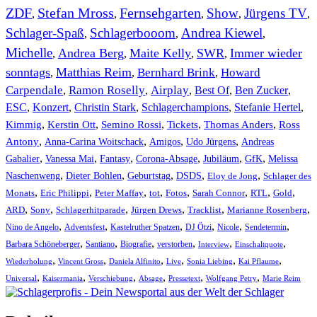
ZDF
Stefan Mross
Fernsehgarten
Show
Jürgens TV
,
,
,
,
,
Schlager-Spaß
Schlagerbooom
Andrea Kiewel
,
,
,
Michelle
Andrea Berg
Maite Kelly
SWR
Immer wieder
,
,
,
,
sonntags
Matthias Reim
Bernhard Brink
Howard
,
,
,
Carpendale
Ramon Roselly
Airplay
Best Of
Ben Zucker
,
,
,
,
,
ESC
,
Konzert
,
Christin Stark
,
Schlagerchampions
,
Stefanie Hertel
,
Kimmig
,
Kerstin Ott
,
,
,
,
Semino Rossi
Tickets
Thomas Anders
Ross
,
,
,
,
Antony
Anna-Carina Woitschack
Amigos
Udo Jürgens
Andreas
,
,
,
,
,
,
Gabalier
Vanessa Mai
Fantasy
Corona-Absage
Jubiläum
GfK
Melissa
,
,
,
,
,
Naschenweng
Dieter Bohlen
Geburtstag
DSDS
Eloy de Jong
Schlager des
,
,
,
,
,
,
,
,
Monats
Eric Philippi
Peter Maffay
tot
Fotos
Sarah Connor
RTL
Gold
,
,
,
,
,
,
ARD
Sony
Schlagerhitparade
Jürgen Drews
Tracklist
Marianne Rosenberg
,
,
,
,
,
,
Nino de Angelo
Adventsfest
Kastelruther Spatzen
DJ Ötzi
Nicole
Sendetermin
,
,
,
,
,
,
Barbara Schöneberger
Santiano
Biografie
verstorben
Interview
Einschaltquote
,
,
,
,
,
,
Wiederholung
Vincent Gross
Daniela Alfinito
Live
Sonia Liebing
Kai Pflaume
,
,
,
,
,
,
Universal
Kaisermania
Verschiebung
Absage
Pressetext
Wolfgang Petry
Marie Reim