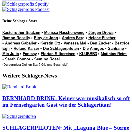
Deine Schlager-Stars
Kastelruther Spatzen
•
Melissa Naschenweng
•
Jürgen Drews
•
Ramon Roselly
•
Eloy de Jong
•
Andrea Berg
•
Helene Fischer
•
Andreas Gabalier
•
Kerstin Ott
•
Vanessa Mai
•
Ben Zucker
•
Beatrice
Egli
•
Roland Kaiser
•
Die Schlagerpiloten
•
Die Amigos
•
Santiano
•
Mia Julia
•
Fantasy
•
Florian Silbereisen
•
KLUBBB3
•
Matthias Reim
•
Sarah Connor
•
Semino Rossi
(Du vermisst Deinen Star? Gib uns
Bescheid
!)
Weitere Schlager-News
BERNHARD BRINK: Keiner war musikalisch so oft
im Fernsehgarten Gast wie der Schlagertitan!
SCHLAGERPILOTEN: Mit „Laguna Blue – Sterne