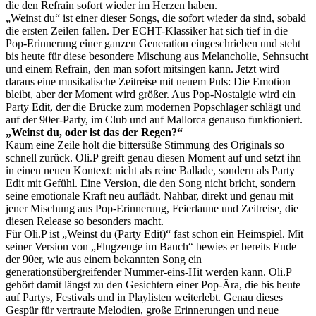
die den Refrain sofort wieder im Herzen haben.
„Weinst du“ ist einer dieser Songs, die sofort wieder da sind, sobald
die ersten Zeilen fallen. Der ECHT-Klassiker hat sich tief in die
Pop-Erinnerung einer ganzen Generation eingeschrieben und steht
bis heute für diese besondere Mischung aus Melancholie, Sehnsucht
und einem Refrain, den man sofort mitsingen kann. Jetzt wird
daraus eine musikalische Zeitreise mit neuem Puls: Die Emotion
bleibt, aber der Moment wird größer. Aus Pop-Nostalgie wird ein
Party Edit, der die Brücke zum modernen Popschlager schlägt und
auf der 90er-Party, im Club und auf Mallorca genauso funktioniert.
„Weinst du, oder ist das der Regen?“
Kaum eine Zeile holt die bittersüße Stimmung des Originals so
schnell zurück. Oli.P greift genau diesen Moment auf und setzt ihn
in einen neuen Kontext: nicht als reine Ballade, sondern als Party
Edit mit Gefühl. Eine Version, die den Song nicht bricht, sondern
seine emotionale Kraft neu auflädt. Nahbar, direkt und genau mit
jener Mischung aus Pop-Erinnerung, Feierlaune und Zeitreise, die
diesen Release so besonders macht.
Für Oli.P ist „Weinst du (Party Edit)“ fast schon ein Heimspiel. Mit
seiner Version von „Flugzeuge im Bauch“ bewies er bereits Ende
der 90er, wie aus einem bekannten Song ein
generationsübergreifender Nummer-eins-Hit werden kann. Oli.P
gehört damit längst zu den Gesichtern einer Pop-Ära, die bis heute
auf Partys, Festivals und in Playlisten weiterlebt. Genau dieses
Gespür für vertraute Melodien, große Erinnerungen und neue