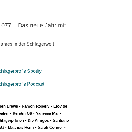
e 077 – Das neue Jahr mit
ahres in der Schlagerwelt
gen Drews
•
Ramon Roselly
•
Eloy de
alier
•
Kerstin Ott
•
Vanessa Mai
•
hlagerpiloten
•
Die Amigos
•
Santiano
B3
•
Matthias Reim
•
Sarah Connor
•