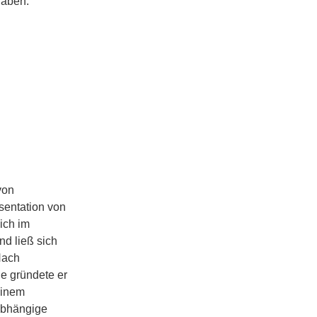
haben.
von
sentation von
ich im
d ließ sich
Nach
de gründete er
einem
nabhängige