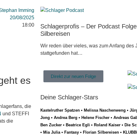
Stephan Imming
20/08/2025
18:00
Schlagerprofis – Der Podcast Folg
Silbereisen
Wir reden über vieles, was zum Anfang des J
stattgefunden hat…
Direkt zur neuen Folge
geht es
Deine Schlager-Stars
hlagerfans, die
Kastelruther Spatzen
•
Melissa Naschenweng
•
Jür
N
und STEFFI
Jong
•
Andrea Berg
•
Helene Fischer
•
Andreas Gab
ts die
Ben Zucker
•
Beatrice Egli
•
Roland Kaiser
•
Die Sc
•
Mia Julia
•
Fantasy
•
Florian Silbereisen
•
KLUBB