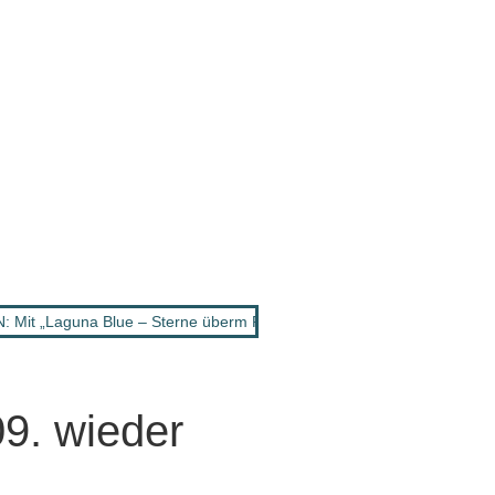
it „Laguna Blue – Sterne überm Paradies“ geht die musikalische Tr
. wieder