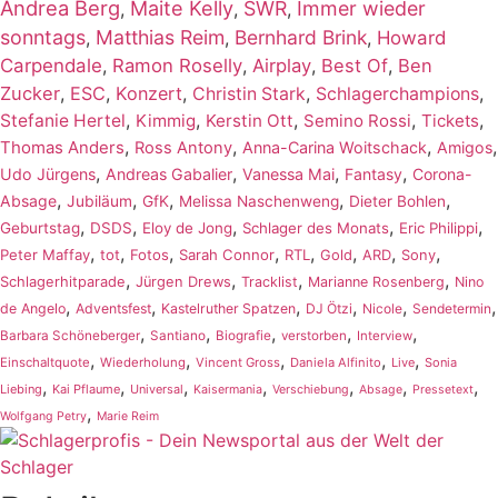
Andrea Berg
Maite Kelly
SWR
Immer wieder
,
,
,
sonntags
Matthias Reim
Bernhard Brink
,
,
,
Howard
Carpendale
,
Ramon Roselly
,
Airplay
,
Best Of
,
Ben
Zucker
,
ESC
,
Konzert
,
,
,
Christin Stark
Schlagerchampions
,
,
,
,
,
Stefanie Hertel
Kimmig
Kerstin Ott
Semino Rossi
Tickets
,
,
,
,
Thomas Anders
Ross Antony
Anna-Carina Woitschack
Amigos
,
,
,
,
Udo Jürgens
Andreas Gabalier
Vanessa Mai
Fantasy
Corona-
,
,
,
,
,
Absage
Jubiläum
GfK
Melissa Naschenweng
Dieter Bohlen
,
,
,
,
,
Geburtstag
DSDS
Eloy de Jong
Schlager des Monats
Eric Philippi
,
,
,
,
,
,
,
,
Peter Maffay
tot
Fotos
Sarah Connor
RTL
Gold
ARD
Sony
,
,
,
,
Schlagerhitparade
Jürgen Drews
Tracklist
Marianne Rosenberg
Nino
,
,
,
,
,
,
de Angelo
Adventsfest
Kastelruther Spatzen
DJ Ötzi
Nicole
Sendetermin
,
,
,
,
,
Barbara Schöneberger
Santiano
Biografie
verstorben
Interview
,
,
,
,
,
Einschaltquote
Wiederholung
Vincent Gross
Daniela Alfinito
Live
Sonia
,
,
,
,
,
,
,
Liebing
Kai Pflaume
Universal
Kaisermania
Verschiebung
Absage
Pressetext
,
Wolfgang Petry
Marie Reim