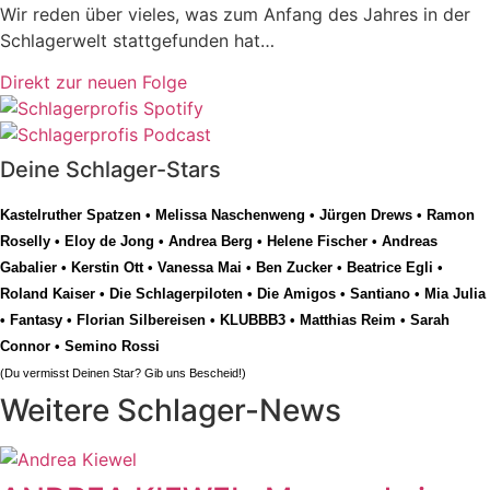
Wir reden über vieles, was zum Anfang des Jahres in der
Schlagerwelt stattgefunden hat…
Direkt zur neuen Folge
Deine Schlager-Stars
Kastelruther Spatzen
•
Melissa Naschenweng
•
Jürgen Drews
•
Ramon
Roselly
•
Eloy de Jong
•
Andrea Berg
•
Helene Fischer
•
Andreas
Gabalier
•
Kerstin Ott
•
Vanessa Mai
•
Ben Zucker
•
Beatrice Egli
•
Roland Kaiser
•
Die Schlagerpiloten
•
Die Amigos
•
Santiano
•
Mia Julia
•
Fantasy
•
Florian Silbereisen
•
KLUBBB3
•
Matthias Reim
•
Sarah
Connor
•
Semino Rossi
(Du vermisst Deinen Star? Gib uns
Bescheid
!)
Weitere Schlager-News