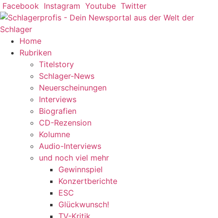
Zum
Facebook
Instagram
Youtube
Twitter
Inhalt
springen
Home
Rubriken
Titelstory
Schlager-News
Neuerscheinungen
Interviews
Biografien
CD-Rezension
Kolumne
Audio-Interviews
und noch viel mehr
Gewinnspiel
Konzertberichte
ESC
Glückwunsch!
TV-Kritik