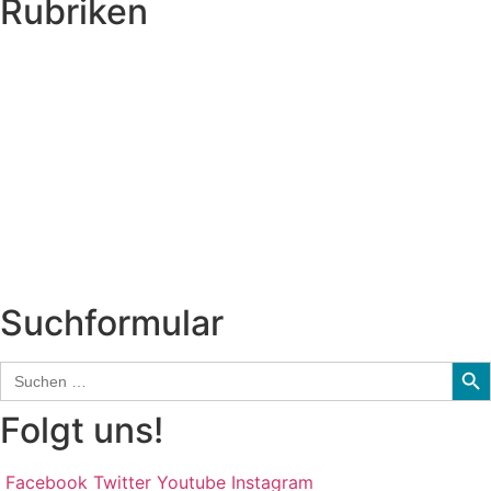
Rubriken
Titelstory
SchlagerNews
Neuerscheinungen
Interviews
Biographien
CD-Rezension
Kolumne
Audio-Interviews
und mehr…
Suchformular
Sear
Search
for:
Folgt uns!
Facebook
Twitter
Youtube
Instagram