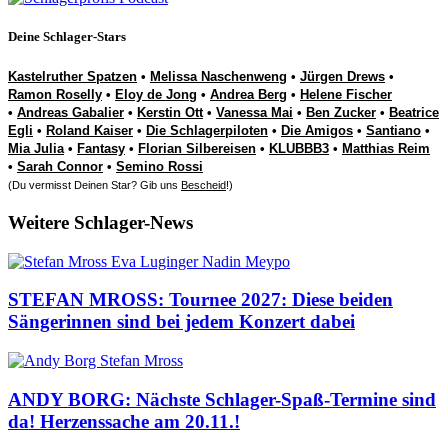
Deine Schlager-Stars
Kastelruther Spatzen
•
Melissa Naschenweng
•
Jürgen Drews
•
Ramon Roselly
•
Eloy de Jong
•
Andrea Berg
•
Helene Fischer
•
Andreas Gabalier
•
Kerstin Ott
•
Vanessa Mai
•
Ben Zucker
•
Beatrice
Egli
•
Roland Kaiser
•
Die Schlagerpiloten
•
Die Amigos
•
Santiano
•
Mia Julia
•
Fantasy
•
Florian Silbereisen
•
KLUBBB3
•
Matthias Reim
•
Sarah Connor
•
Semino Rossi
(Du vermisst Deinen Star? Gib uns
Bescheid
!)
Weitere Schlager-News
STEFAN MROSS: Tournee 2027: Diese beiden
Sängerinnen sind bei jedem Konzert dabei
ANDY BORG: Nächste Schlager-Spaß-Termine sind
da! Herzenssache am 20.11.!