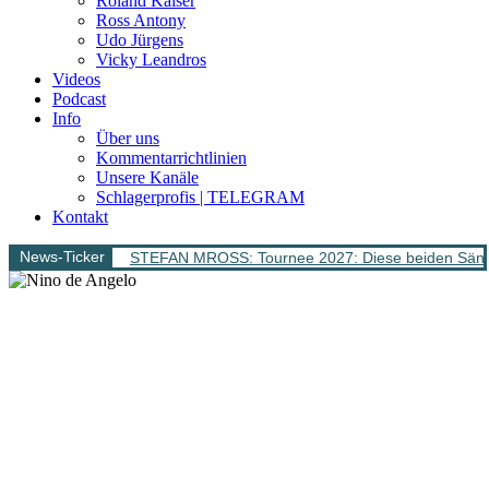
Roland Kaiser
Ross Antony
Udo Jürgens
Vicky Leandros
Videos
Podcast
Info
Über uns
Kommentarrichtlinien
Unsere Kanäle
Schlagerprofis | TELEGRAM
Kontakt
News-Ticker
STEFAN MROSS: Tournee 2027: Diese beiden Sänge