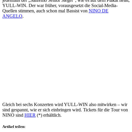
jedenfalls der „Sanremo Senior Sieger“, wie es auf dem Plakat heißt,
YULL-WIN. Der war früher, vorausgesetzt die Social-Media-
Quellen stimmen, auch schon mal Bassist von
NINO DE
ANGELO
.
Gleich bei sechs Konzerten wird YULL-WIN also mitwirken – wir
sind gespannt, wie er sich einbringen wird. Tickets für die Tour von
NINO sind
HIER
(*) erhältlich.
Artikel teilen: