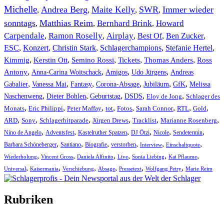
Michelle
Andrea Berg
Maite Kelly
SWR
Immer wieder
,
,
,
,
sonntags
Matthias Reim
Bernhard Brink
Howard
,
,
,
Carpendale
Ramon Roselly
Airplay
Best Of
Ben Zucker
,
,
,
,
,
ESC
,
Konzert
,
Christin Stark
,
Schlagerchampions
,
Stefanie Hertel
,
Kimmig
,
Kerstin Ott
,
,
,
,
Semino Rossi
Tickets
Thomas Anders
Ross
,
,
,
,
Antony
Anna-Carina Woitschack
Amigos
Udo Jürgens
Andreas
,
,
,
,
,
,
Gabalier
Vanessa Mai
Fantasy
Corona-Absage
Jubiläum
GfK
Melissa
,
,
,
,
,
Naschenweng
Dieter Bohlen
Geburtstag
DSDS
Eloy de Jong
Schlager des
,
,
,
,
,
,
,
,
Monats
Eric Philippi
Peter Maffay
tot
Fotos
Sarah Connor
RTL
Gold
,
,
,
,
,
,
ARD
Sony
Schlagerhitparade
Jürgen Drews
Tracklist
Marianne Rosenberg
,
,
,
,
,
,
Nino de Angelo
Adventsfest
Kastelruther Spatzen
DJ Ötzi
Nicole
Sendetermin
,
,
,
,
,
,
Barbara Schöneberger
Santiano
Biografie
verstorben
Interview
Einschaltquote
,
,
,
,
,
,
Wiederholung
Vincent Gross
Daniela Alfinito
Live
Sonia Liebing
Kai Pflaume
,
,
,
,
,
,
Universal
Kaisermania
Verschiebung
Absage
Pressetext
Wolfgang Petry
Marie Reim
Rubriken
Titelstory