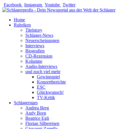
Zum
Facebook
Instagram
Youtube
Twitter
Inhalt
springen
Home
Rubriken
Titelstory
Schlager-News
Neuerscheinungen
Interviews
Biografien
CD-Rezension
Kolumne
Audio-Interviews
und noch viel mehr
Gewinnspiel
Konzertberichte
ESC
Glückwunsch!
TV-Kritik
Schlagerstars
Andrea Berg
Andy Borg
Beatrice Egli
Florian Silbereisen
Giovanni Zarrella