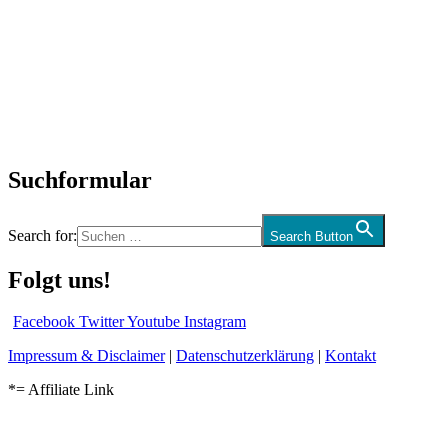
SchlagerNews
Neuerscheinungen
Interviews
Biographien
CD-Rezension
Kolumne
Audio-Interviews
und mehr…
Suchformular
Search for:
Search Button
Folgt uns!
Facebook
Twitter
Youtube
Instagram
Impressum & Disclaimer
|
Datenschutzerklärung
|
Kontakt
*= Affiliate Link