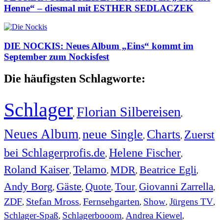
Henne“ – diesmal mit ESTHER SEDLACZEK
DIE NOCKIS: Neues Album „Eins“ kommt im
September zum Nockisfest
Die häufigsten Schlagworte:
Schlager
Florian Silbereisen
,
,
Neues Album
neue Single
Charts
Zuerst
,
,
,
bei Schlagerprofis.de
Helene Fischer
,
,
Roland Kaiser
Telamo
MDR
Beatrice Egli
,
,
,
,
Andy Borg
Gäste
Quote
Tour
Giovanni Zarrella
,
,
,
,
,
ZDF
Stefan Mross
Fernsehgarten
Show
Jürgens TV
,
,
,
,
,
Schlager-Spaß
Schlagerbooom
Andrea Kiewel
,
,
,