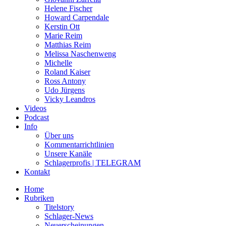
Helene Fischer
Howard Carpendale
Kerstin Ott
Marie Reim
Matthias Reim
Melissa Naschenweng
Michelle
Roland Kaiser
Ross Antony
Udo Jürgens
Vicky Leandros
Videos
Podcast
Info
Über uns
Kommentarrichtlinien
Unsere Kanäle
Schlagerprofis | TELEGRAM
Kontakt
Home
Rubriken
Titelstory
Schlager-News
Neuerscheinungen