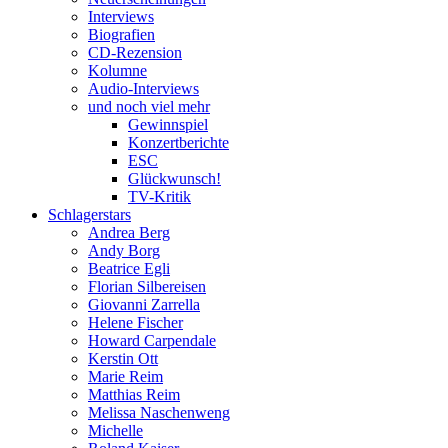
Interviews
Biografien
CD-Rezension
Kolumne
Audio-Interviews
und noch viel mehr
Gewinnspiel
Konzertberichte
ESC
Glückwunsch!
TV-Kritik
Schlagerstars
Andrea Berg
Andy Borg
Beatrice Egli
Florian Silbereisen
Giovanni Zarrella
Helene Fischer
Howard Carpendale
Kerstin Ott
Marie Reim
Matthias Reim
Melissa Naschenweng
Michelle