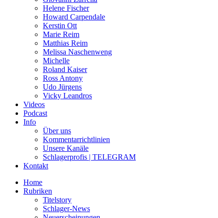
Helene Fischer
Howard Carpendale
Kerstin Ott
Marie Reim
Matthias Reim
Melissa Naschenweng
Michelle
Roland Kaiser
Ross Antony
Udo Jürgens
Vicky Leandros
Videos
Podcast
Info
Über uns
Kommentarrichtlinien
Unsere Kanäle
Schlagerprofis | TELEGRAM
Kontakt
Home
Rubriken
Titelstory
Schlager-News
Neuerscheinungen