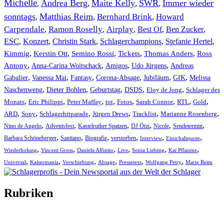
Michelle
Andrea Berg
Maite Kelly
SWR
Immer wieder
,
,
,
,
sonntags
Matthias Reim
Bernhard Brink
Howard
,
,
,
Carpendale
Ramon Roselly
Airplay
Best Of
Ben Zucker
,
,
,
,
,
ESC
,
Konzert
,
Christin Stark
,
Schlagerchampions
,
Stefanie Hertel
,
Kimmig
,
Kerstin Ott
,
,
,
,
Semino Rossi
Tickets
Thomas Anders
Ross
,
,
,
,
Antony
Anna-Carina Woitschack
Amigos
Udo Jürgens
Andreas
,
,
,
,
,
,
Gabalier
Vanessa Mai
Fantasy
Corona-Absage
Jubiläum
GfK
Melissa
,
,
,
,
,
Naschenweng
Dieter Bohlen
Geburtstag
DSDS
Eloy de Jong
Schlager des
,
,
,
,
,
,
,
,
Monats
Eric Philippi
Peter Maffay
tot
Fotos
Sarah Connor
RTL
Gold
,
,
,
,
,
,
ARD
Sony
Schlagerhitparade
Jürgen Drews
Tracklist
Marianne Rosenberg
,
,
,
,
,
,
Nino de Angelo
Adventsfest
Kastelruther Spatzen
DJ Ötzi
Nicole
Sendetermin
,
,
,
,
,
,
Barbara Schöneberger
Santiano
Biografie
verstorben
Interview
Einschaltquote
,
,
,
,
,
,
Wiederholung
Vincent Gross
Daniela Alfinito
Live
Sonia Liebing
Kai Pflaume
,
,
,
,
,
,
Universal
Kaisermania
Verschiebung
Absage
Pressetext
Wolfgang Petry
Marie Reim
Rubriken
Titelstory
SchlagerNews