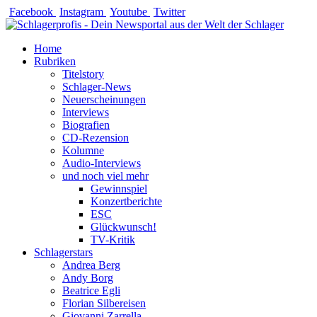
Zum
Facebook
Instagram
Youtube
Twitter
Inhalt
springen
Home
Rubriken
Titelstory
Schlager-News
Neuerscheinungen
Interviews
Biografien
CD-Rezension
Kolumne
Audio-Interviews
und noch viel mehr
Gewinnspiel
Konzertberichte
ESC
Glückwunsch!
TV-Kritik
Schlagerstars
Andrea Berg
Andy Borg
Beatrice Egli
Florian Silbereisen
Giovanni Zarrella