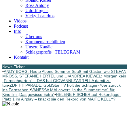
Roland Kaiser
Ross Antony
Udo Jürgens
Vicky Leandros
Videos
Podcast
Info
Über uns
Kommentarrichtlinien
Unsere Kanäle
Schlagerprofis | TELEGRAM
Kontakt
News-Ticker
•
ANDY BORG: Heute Abend Sommer-Spaß mit Gästen wie STEFAN
MROSS, STEFANIE HERTEL und…
•
ANDREA KIEWEL: Morgen kein
„Fernsehgarten“ – DAS hat GIOVANNI ZARRELLA damit zu
tun
•
ZDF HITPARADE: GoldStar TV holt die Schlager-70er zurück
ins Fernsehen!
•
VANESSA MAI covert „In the Summertime“ für
Kinofilm „Das gewisse Extra“
•
HELENE FISCHER auf Rekordjagd:
Platz 1 im Airplay – knackt sie den Rekord von MAITE KELLY?