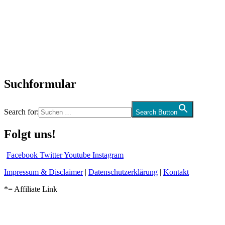
Neuerscheinungen
Interviews
Biographien
CD-Rezension
Kolumne
Audio-Interviews
und mehr…
Suchformular
Search for:
Search Button
Folgt uns!
Facebook
Twitter
Youtube
Instagram
Impressum & Disclaimer
|
Datenschutzerklärung
|
Kontakt
*= Affiliate Link