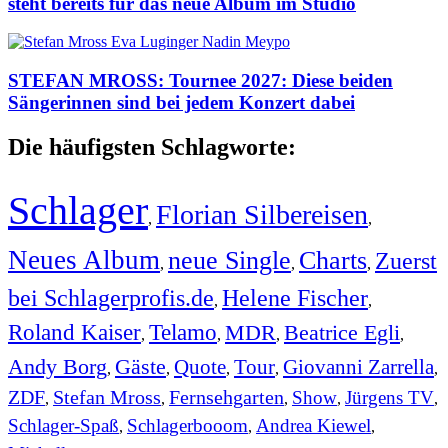
steht bereits für das neue Album im Studio
STEFAN MROSS: Tournee 2027: Diese beiden
Sängerinnen sind bei jedem Konzert dabei
Die häufigsten Schlagworte:
Schlager
Florian Silbereisen
,
,
Neues Album
neue Single
Charts
Zuerst
,
,
,
bei Schlagerprofis.de
Helene Fischer
,
,
Roland Kaiser
Telamo
MDR
Beatrice Egli
,
,
,
,
Andy Borg
Gäste
Quote
Tour
Giovanni Zarrella
,
,
,
,
,
ZDF
Stefan Mross
Fernsehgarten
Show
Jürgens TV
,
,
,
,
,
Schlager-Spaß
Schlagerbooom
Andrea Kiewel
,
,
,