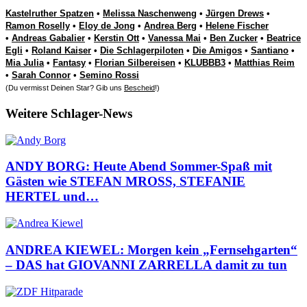
Kastelruther Spatzen
•
Melissa Naschenweng
•
Jürgen Drews
•
Ramon Roselly
•
Eloy de Jong
•
Andrea Berg
•
Helene Fischer
•
Andreas Gabalier
•
Kerstin Ott
•
Vanessa Mai
•
Ben Zucker
•
Beatrice
Egli
•
Roland Kaiser
•
Die Schlagerpiloten
•
Die Amigos
•
Santiano
•
Mia Julia
•
Fantasy
•
Florian Silbereisen
•
KLUBBB3
•
Matthias Reim
•
Sarah Connor
•
Semino Rossi
(Du vermisst Deinen Star? Gib uns
Bescheid
!)
Weitere Schlager-News
ANDY BORG: Heute Abend Sommer-Spaß mit
Gästen wie STEFAN MROSS, STEFANIE
HERTEL und…
ANDREA KIEWEL: Morgen kein „Fernsehgarten“
– DAS hat GIOVANNI ZARRELLA damit zu tun