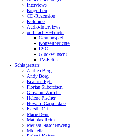
Interviews
Biografien
CD-Rezension
Kolumne
Audio-Interviews
und noch viel mehr
Gewinnspiel
Konzertberichte
ESC
Glückwunsch!
TV-Kritik
Schlagerstars
Andrea Berg
Andy Borg
Beatrice Egli
Florian Silbereisen
Giovanni Zarrella
Helene Fischer
Howard Carpendale
Kerstin Ott
Marie Reim
Matthias Reim
Melissa Naschenweng
Michelle