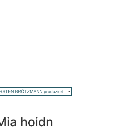
HORSTEN BRÖTZMANN produziert
•
DJ HERZBEAT x ANNEMERIE EILFE
Mia hoidn