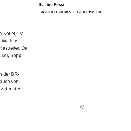
Semino Rossi
(Du vermisst Deinen Star? Gib uns
Bescheid
!)
a Koller, Da
e Waltons,
astreiter, Da
iker, Sepp
in der BR-
a auch von
-Video des