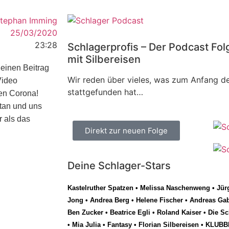
tephan Imming
25/03/2020
23:28
Schlagerprofis – Der Podcast Fol
mit Silbereisen
einen Beitrag
Wir reden über vieles, was zum Anfang de
Video
stattgefunden hat…
en Corona!
tan und uns
 als das
Direkt zur neuen Folge
Deine Schlager-Stars
Kastelruther Spatzen
•
Melissa Naschenweng
•
Jür
Jong
•
Andrea Berg
•
Helene Fischer
•
Andreas Gab
Ben Zucker
•
Beatrice Egli
•
Roland Kaiser
•
Die Sc
•
Mia Julia
•
Fantasy
•
Florian Silbereisen
•
KLUBB