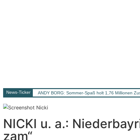
News-Ticker
ANDY BORG: Sommer-Spaß holt 1,76 Millionen Zus
NICKI u. a.: Niederbay
zam“