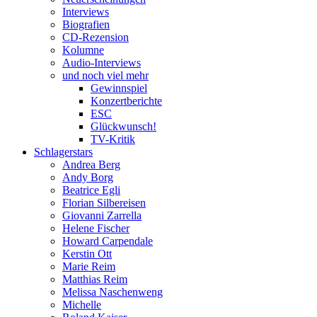
Interviews
Biografien
CD-Rezension
Kolumne
Audio-Interviews
und noch viel mehr
Gewinnspiel
Konzertberichte
ESC
Glückwunsch!
TV-Kritik
Schlagerstars
Andrea Berg
Andy Borg
Beatrice Egli
Florian Silbereisen
Giovanni Zarrella
Helene Fischer
Howard Carpendale
Kerstin Ott
Marie Reim
Matthias Reim
Melissa Naschenweng
Michelle