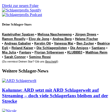
Direkt zur neuen Folge
Deine Schlager-Stars
Kastelruther Spatzen
•
Melissa Naschenweng
•
Jürgen Drews
•
Ramon Roselly
•
Eloy de Jong
•
Andrea Berg
•
Helene Fischer
•
Andreas Gabalier
•
Kerstin Ott
•
Vanessa Mai
•
Ben Zucker
•
Beatrice
Egli
•
Roland Kaiser
•
Die Schlagerpiloten
•
Die Amigos
•
Santiano
•
Mia Julia
•
Fantasy
•
Florian Silbereisen
•
KLUBBB3
•
Matthias Reim
•
Sarah Connor
•
Semino Rossi
(Du vermisst Deinen Star? Gib uns
Bescheid
!)
Weitere Schlager-News
Kolumne: ARD setzt mit ARD Schlagerwelt auf
Streaming – doch viele Schlagerfans bleiben auf der
Strecke