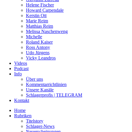
Helene Fischer
Howard Carpendale
Kerstin Ott
Marie Reim
Matthias Reim
Melissa Naschenweng
Michelle
Roland Kaiser
Ross Antony
Udo Jürgens
Vicky Leandros
Videos
Podcast
Info
Über uns
Kommentarrichtlinien
Unsere Kanäle
Schlagerprofis | TELEGRAM
Kontakt
Home
Rubriken
Titelstory
Schlager-News
Neuerscheinungen