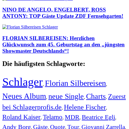
NINO DE ANGELO, ENGELBERT, ROSS
ANTONY: TOP Gäste Update ZDF Fernsehgarten!
FLORIAN SILBEREISEN: Herzlichen
Glückwunsch zum 45. Geburtstag an den „jüngsten
Showmaster Deutschlands“!
Die häufigsten Schlagworte:
Schlager
Florian Silbereisen
,
,
Neues Album
neue Single
Charts
Zuerst
,
,
,
bei Schlagerprofis.de
Helene Fischer
,
,
Roland Kaiser
Telamo
MDR
Beatrice Egli
,
,
,
,
Andy Borg
Gäste
Quote
Tour
Giovanni Zarrella
,
,
,
,
,