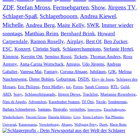
ZDF
Stefan Mross
Fernsehgarten
Show
Jürgens TV
,
,
,
,
,
Schlager-Spaß
Schlagerbooom
Andrea Kiewel
,
,
,
Michelle
Andrea Berg
Maite Kelly
SWR
Immer wieder
,
,
,
,
sonntags
Matthias Reim
Bernhard Brink
Howard
,
,
,
Carpendale
Ramon Roselly
Airplay
Best Of
Ben Zucker
,
,
,
,
,
ESC
,
Konzert
,
Christin Stark
,
Schlagerchampions
,
Stefanie Hertel
,
Kimmig
,
Kerstin Ott
,
,
,
,
Semino Rossi
Tickets
Thomas Anders
Ross
,
,
,
,
Antony
Anna-Carina Woitschack
Amigos
Udo Jürgens
Andreas
,
,
,
,
,
,
Gabalier
Vanessa Mai
Fantasy
Corona-Absage
Jubiläum
GfK
Melissa
,
,
,
,
,
Naschenweng
Dieter Bohlen
Geburtstag
DSDS
Eloy de Jong
Schlager des
,
,
,
,
,
,
,
,
Monats
Eric Philippi
Peter Maffay
tot
Fotos
Sarah Connor
RTL
Gold
,
,
,
,
,
,
ARD
Sony
Schlagerhitparade
Jürgen Drews
Tracklist
Marianne Rosenberg
,
,
,
,
,
,
Nino de Angelo
Adventsfest
Kastelruther Spatzen
DJ Ötzi
Nicole
Sendetermin
,
,
,
,
,
,
Barbara Schöneberger
Santiano
Biografie
verstorben
Interview
Einschaltquote
,
,
,
,
,
,
Wiederholung
Vincent Gross
Daniela Alfinito
Live
Sonia Liebing
Kai Pflaume
,
,
,
,
,
,
Universal
Kaisermania
Verschiebung
Absage
Wolfgang Petry
Duett
Marie Reim