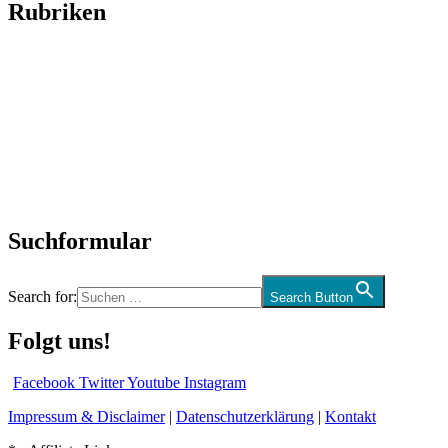
Rubriken
Titelstory
SchlagerNews
Neuerscheinungen
Interviews
Biographien
CD-Rezension
Kolumne
Audio-Interviews
und mehr…
Suchformular
Search for:
Search Button
Folgt uns!
Facebook
Twitter
Youtube
Instagram
Impressum & Disclaimer
|
Datenschutzerklärung
|
Kontakt