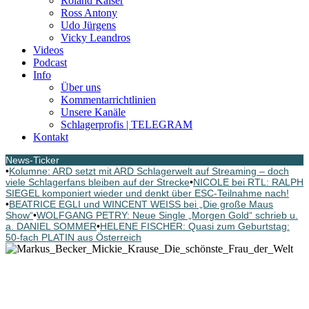
Roland Kaiser
Ross Antony
Udo Jürgens
Vicky Leandros
Videos
Podcast
Info
Über uns
Kommentarrichtlinien
Unsere Kanäle
Schlagerprofis | TELEGRAM
Kontakt
News-Ticker
•
Kolumne: ARD setzt mit ARD Schlagerwelt auf Streaming – doch
viele Schlagerfans bleiben auf der Strecke
•
NICOLE bei RTL: RALPH
SIEGEL komponiert wieder und denkt über ESC-Teilnahme nach!
•
BEATRICE EGLI und WINCENT WEISS bei „Die große Maus
Show“
•
WOLFGANG PETRY: Neue Single „Morgen Gold“ schrieb u.
a. DANIEL SOMMER
•
HELENE FISCHER: Quasi zum Geburtstag:
50-fach PLATIN aus Österreich