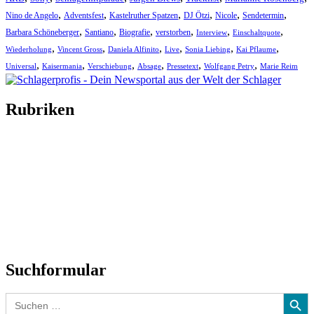
,
,
,
,
,
,
Nino de Angelo
Adventsfest
Kastelruther Spatzen
DJ Ötzi
Nicole
Sendetermin
,
,
,
,
,
,
Barbara Schöneberger
Santiano
Biografie
verstorben
Interview
Einschaltquote
,
,
,
,
,
,
Wiederholung
Vincent Gross
Daniela Alfinito
Live
Sonia Liebing
Kai Pflaume
,
,
,
,
,
,
Universal
Kaisermania
Verschiebung
Absage
Pressetext
Wolfgang Petry
Marie Reim
Rubriken
Titelstory
SchlagerNews
Neuerscheinungen
Interviews
Biographien
CD-Rezension
Kolumne
Audio-Interviews
und mehr…
Suchformular
Search Button
Search
for: