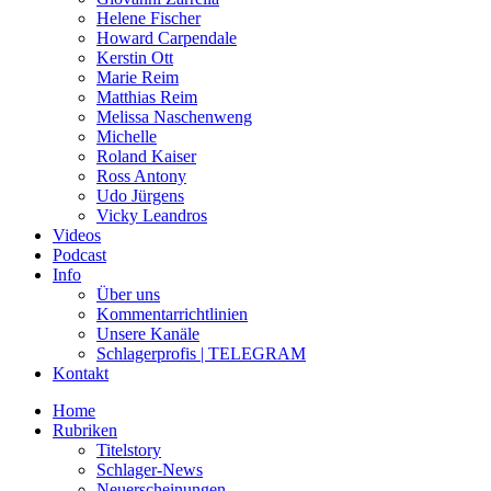
Helene Fischer
Howard Carpendale
Kerstin Ott
Marie Reim
Matthias Reim
Melissa Naschenweng
Michelle
Roland Kaiser
Ross Antony
Udo Jürgens
Vicky Leandros
Videos
Podcast
Info
Über uns
Kommentarrichtlinien
Unsere Kanäle
Schlagerprofis | TELEGRAM
Kontakt
Home
Rubriken
Titelstory
Schlager-News
Neuerscheinungen