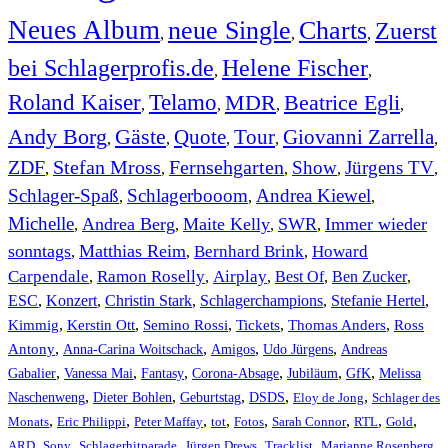
Neues Album
neue Single
Charts
Zuerst
,
,
,
bei Schlagerprofis.de
Helene Fischer
,
,
Roland Kaiser
Telamo
MDR
Beatrice Egli
,
,
,
,
Andy Borg
Gäste
Quote
Tour
Giovanni Zarrella
,
,
,
,
,
ZDF
Stefan Mross
Fernsehgarten
Show
Jürgens TV
,
,
,
,
,
Schlager-Spaß
Schlagerbooom
Andrea Kiewel
,
,
,
Michelle
Andrea Berg
Maite Kelly
SWR
Immer wieder
,
,
,
,
sonntags
Matthias Reim
Bernhard Brink
Howard
,
,
,
Carpendale
Ramon Roselly
Airplay
Best Of
Ben Zucker
,
,
,
,
,
ESC
,
Konzert
,
Christin Stark
,
Schlagerchampions
,
Stefanie Hertel
,
Kimmig
,
Kerstin Ott
,
,
,
,
Semino Rossi
Tickets
Thomas Anders
Ross
,
,
,
,
Antony
Anna-Carina Woitschack
Amigos
Udo Jürgens
Andreas
,
,
,
,
,
,
Gabalier
Vanessa Mai
Fantasy
Corona-Absage
Jubiläum
GfK
Melissa
,
,
,
,
,
Naschenweng
Dieter Bohlen
Geburtstag
DSDS
Eloy de Jong
Schlager des
,
,
,
,
,
,
,
,
Monats
Eric Philippi
Peter Maffay
tot
Fotos
Sarah Connor
RTL
Gold
,
,
,
,
,
,
ARD
Sony
Schlagerhitparade
Jürgen Drews
Tracklist
Marianne Rosenberg