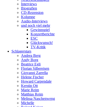
Interviews
Biografien
CD-Rezension
Kolumne
Audio-Interviews
und noch viel mehr
Gewinnspiel
Konzertberichte
ESC
Glückwunsch!
TV-Kritik
Schlagerstars
Andrea Berg
Andy Borg
Beatrice Egli
Florian Silbereisen
Giovanni Zarrella
Helene Fischer
Howard Carpendale
Kerstin Ott
Marie Reim
Matthias Reim
Melissa Naschenweng
Michelle