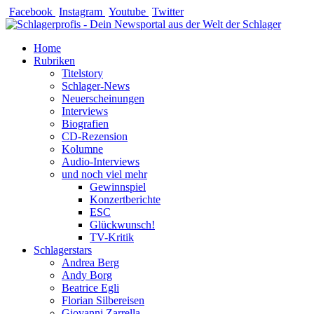
Zum
Facebook
Instagram
Youtube
Twitter
Inhalt
springen
Home
Rubriken
Titelstory
Schlager-News
Neuerscheinungen
Interviews
Biografien
CD-Rezension
Kolumne
Audio-Interviews
und noch viel mehr
Gewinnspiel
Konzertberichte
ESC
Glückwunsch!
TV-Kritik
Schlagerstars
Andrea Berg
Andy Borg
Beatrice Egli
Florian Silbereisen
Giovanni Zarrella