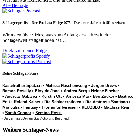
Alle Beiträge
Schlagerprofis – Der Podcast Folge 077 – Das neue Jahr mit Silbereisen
Wir reden über vieles, was zum Anfang des Jahres in der
Schlagerwelt stattgefunden hat…
Direkt zur neuen Folge
Deine Schlager-Stars
Kastelruther Spatzen
•
Melissa Naschenweng
•
Jürgen Drews
•
Ramon Roselly
•
Eloy de Jong
•
Andrea Berg
•
Helene Fischer
•
Andreas Gabalier
•
Kerstin Ott
•
Vanessa Mai
•
Ben Zucker
•
Beatrice
Egli
•
Roland Kaiser
•
Die Schlagerpiloten
•
Die Amigos
•
Santiano
•
Mia Julia
•
Fantasy
•
Florian Silbereisen
•
KLUBBB3
•
Matthias Reim
•
Sarah Connor
•
Semino Rossi
(Du vermisst Deinen Star? Gib uns
Bescheid
!)
Weitere Schlager-News