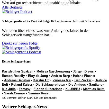
Wert auf gut recherchierte und unabhängige Inhalte.
Alle Beiträge
Schlagerprofis – Der Podcast Folge 077 – Das neue Jahr mit Silbereisen
Wir reden über vieles, was zum Anfang des Jahres in der
Schlagerwelt stattgefunden hat…
Direkt zur neuen Folge
Deine Schlager-Stars
Kastelruther Spatzen
•
Melissa Naschenweng
•
Jürgen Drews
•
Ramon Roselly
•
Eloy de Jong
•
Andrea Berg
•
Helene Fischer
•
Andreas Gabalier
•
Kerstin Ott
•
Vanessa Mai
•
Ben Zucker
•
Beatrice
Egli
•
Roland Kaiser
•
Die Schlagerpiloten
•
Die Amigos
•
Santiano
•
Mia Julia
•
Fantasy
•
Florian Silbereisen
•
KLUBBB3
•
Matthias Reim
•
Sarah Connor
•
Semino Rossi
(Du vermisst Deinen Star? Gib uns
Bescheid
!)
Weitere Schlager-News