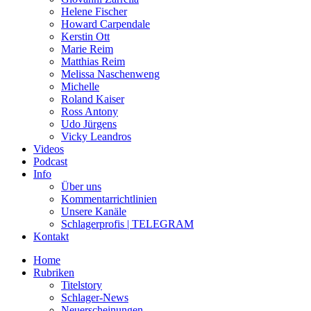
Helene Fischer
Howard Carpendale
Kerstin Ott
Marie Reim
Matthias Reim
Melissa Naschenweng
Michelle
Roland Kaiser
Ross Antony
Udo Jürgens
Vicky Leandros
Videos
Podcast
Info
Über uns
Kommentarrichtlinien
Unsere Kanäle
Schlagerprofis | TELEGRAM
Kontakt
Home
Rubriken
Titelstory
Schlager-News
Neuerscheinungen