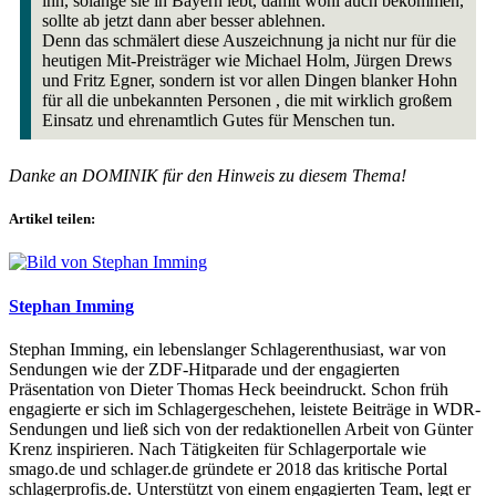
ihn, solange sie in Bayern lebt, damit wohl auch bekommen,
sollte ab jetzt dann aber besser ablehnen.
Denn das schmälert diese Auszeichnung ja nicht nur für die
heutigen Mit-Preisträger wie Michael Holm, Jürgen Drews
und Fritz Egner, sondern ist vor allen Dingen blanker Hohn
für all die unbekannten Personen , die mit wirklich großem
Einsatz und ehrenamtlich Gutes für Menschen tun.
Danke an DOMINIK für den Hinweis zu diesem Thema!
Artikel teilen:
Stephan Imming
Stephan Imming, ein lebenslanger Schlagerenthusiast, war von
Sendungen wie der ZDF-Hitparade und der engagierten
Präsentation von Dieter Thomas Heck beeindruckt. Schon früh
engagierte er sich im Schlagergeschehen, leistete Beiträge in WDR-
Sendungen und ließ sich von der redaktionellen Arbeit von Günter
Krenz inspirieren. Nach Tätigkeiten für Schlagerportale wie
smago.de und schlager.de gründete er 2018 das kritische Portal
schlagerprofis.de. Unterstützt von einem engagierten Team, legt er