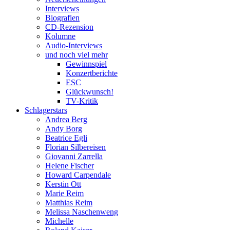
Interviews
Biografien
CD-Rezension
Kolumne
Audio-Interviews
und noch viel mehr
Gewinnspiel
Konzertberichte
ESC
Glückwunsch!
TV-Kritik
Schlagerstars
Andrea Berg
Andy Borg
Beatrice Egli
Florian Silbereisen
Giovanni Zarrella
Helene Fischer
Howard Carpendale
Kerstin Ott
Marie Reim
Matthias Reim
Melissa Naschenweng
Michelle