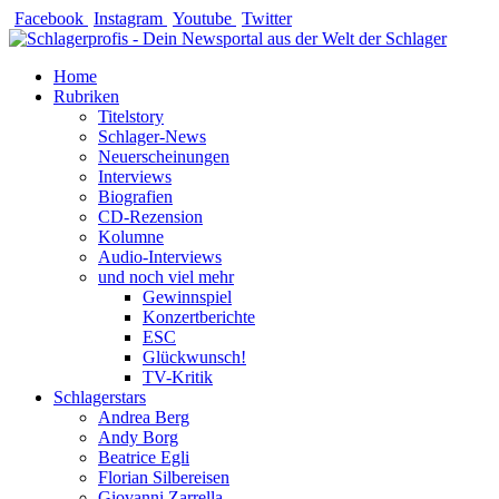
Zum
Facebook
Instagram
Youtube
Twitter
Inhalt
springen
Home
Rubriken
Titelstory
Schlager-News
Neuerscheinungen
Interviews
Biografien
CD-Rezension
Kolumne
Audio-Interviews
und noch viel mehr
Gewinnspiel
Konzertberichte
ESC
Glückwunsch!
TV-Kritik
Schlagerstars
Andrea Berg
Andy Borg
Beatrice Egli
Florian Silbereisen
Giovanni Zarrella