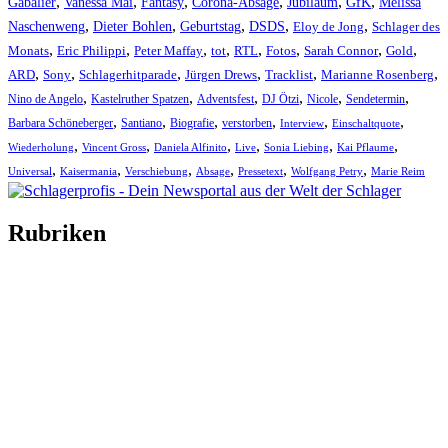
,
,
,
,
,
,
Gabalier
Vanessa Mai
Fantasy
Corona-Absage
Jubiläum
GfK
Melissa
,
,
,
,
,
Naschenweng
Dieter Bohlen
Geburtstag
DSDS
Eloy de Jong
Schlager des
,
,
,
,
,
,
,
,
Monats
Eric Philippi
Peter Maffay
tot
RTL
Fotos
Sarah Connor
Gold
,
,
,
,
,
,
ARD
Sony
Schlagerhitparade
Jürgen Drews
Tracklist
Marianne Rosenberg
,
,
,
,
,
,
Nino de Angelo
Kastelruther Spatzen
Adventsfest
DJ Ötzi
Nicole
Sendetermin
,
,
,
,
,
,
Barbara Schöneberger
Santiano
Biografie
verstorben
Interview
Einschaltquote
,
,
,
,
,
,
Wiederholung
Vincent Gross
Daniela Alfinito
Live
Sonia Liebing
Kai Pflaume
,
,
,
,
,
,
Universal
Kaisermania
Verschiebung
Absage
Pressetext
Wolfgang Petry
Marie Reim
Rubriken
Titelstory
SchlagerNews
Neuerscheinungen
Interviews
Biographien
CD-Rezension
Kolumne
Audio-Interviews
und mehr…