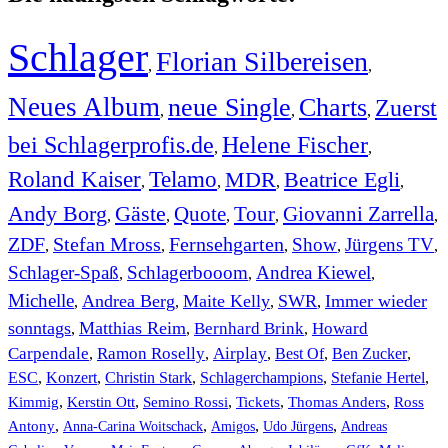
Schlager
Florian Silbereisen
,
,
Neues Album
neue Single
Charts
Zuerst
,
,
,
bei Schlagerprofis.de
Helene Fischer
,
,
Roland Kaiser
Telamo
MDR
Beatrice Egli
,
,
,
,
Andy Borg
Gäste
Quote
Tour
Giovanni Zarrella
,
,
,
,
,
ZDF
Stefan Mross
Fernsehgarten
Show
Jürgens TV
,
,
,
,
,
Schlager-Spaß
Schlagerbooom
Andrea Kiewel
,
,
,
Michelle
Andrea Berg
Maite Kelly
SWR
Immer wieder
,
,
,
,
sonntags
Matthias Reim
Bernhard Brink
Howard
,
,
,
Carpendale
Ramon Roselly
Airplay
Best Of
Ben Zucker
,
,
,
,
,
ESC
,
Konzert
,
Christin Stark
,
Schlagerchampions
,
Stefanie Hertel
,
Kimmig
,
Kerstin Ott
,
,
,
,
Semino Rossi
Tickets
Thomas Anders
Ross
,
,
,
,
Antony
Anna-Carina Woitschack
Amigos
Udo Jürgens
Andreas