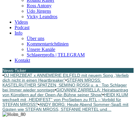
Roland Kaiser
Ross Antony
Udo Jürgens
Vicky Leandros
Videos
Podcast
Info
Über uns
Kommentarrichtlinien
Unsere Kanäle
Schlagerprofis | TELEGRAM
Kontakt
News-Ticker
•
DJ HERZBEAT x ANNEMERIE EILFELD mit neuem Song „Verlieb
dich nicht in einen Heartbreaker“
•
STEFAN MROSS:
KASTELRUTHER SPATZEN, SEMINO ROSSI u. a.: Top Schlager
bei Immer wieder sonntags
•
GIOVANNI ZARRELLA: Heiratsantrag
von Künstlern auf der Open-Air-Bühne seiner Show!
•
HEIDI KLUM
wechselt mit „HEIDIFEST“ von ProSieben zu RTL – Vorbild für
STEFAN MROSS?
•
ANDY BORG: Heute Abend Sommer-Spaß mit
Gästen wie STEFAN MROSS, STEFANIE HERTEL und…