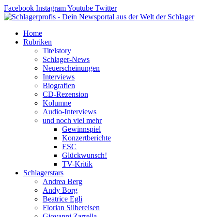
Zum
Facebook
Instagram
Youtube
Twitter
Inhalt
springen
Home
Rubriken
Titelstory
Schlager-News
Neuerscheinungen
Interviews
Biografien
CD-Rezension
Kolumne
Audio-Interviews
und noch viel mehr
Gewinnspiel
Konzertberichte
ESC
Glückwunsch!
TV-Kritik
Schlagerstars
Andrea Berg
Andy Borg
Beatrice Egli
Florian Silbereisen
Giovanni Zarrella