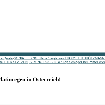
ke Quote
•
SONIA LIEBING: Neue Single von THORSTEN BRÖTZMANN p
HER SPATZEN, SEMINO ROSSI u. a.: Top Schlager bei Immer wied
inregen in Österreich!