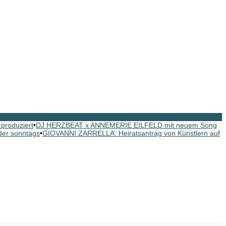
roduziert
•
DJ HERZBEAT x ANNEMERIE EILFELD mit neuem Song
er sonntags
•
GIOVANNI ZARRELLA: Heiratsantrag von Künstlern auf