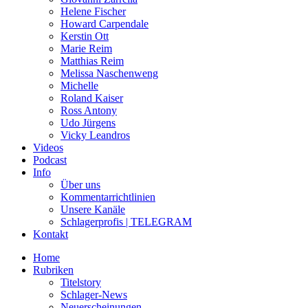
Helene Fischer
Howard Carpendale
Kerstin Ott
Marie Reim
Matthias Reim
Melissa Naschenweng
Michelle
Roland Kaiser
Ross Antony
Udo Jürgens
Vicky Leandros
Videos
Podcast
Info
Über uns
Kommentarrichtlinien
Unsere Kanäle
Schlagerprofis | TELEGRAM
Kontakt
Home
Rubriken
Titelstory
Schlager-News
Neuerscheinungen