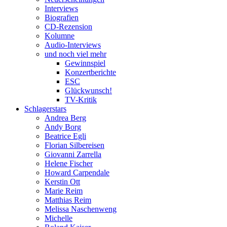
Interviews
Biografien
CD-Rezension
Kolumne
Audio-Interviews
und noch viel mehr
Gewinnspiel
Konzertberichte
ESC
Glückwunsch!
TV-Kritik
Schlagerstars
Andrea Berg
Andy Borg
Beatrice Egli
Florian Silbereisen
Giovanni Zarrella
Helene Fischer
Howard Carpendale
Kerstin Ott
Marie Reim
Matthias Reim
Melissa Naschenweng
Michelle