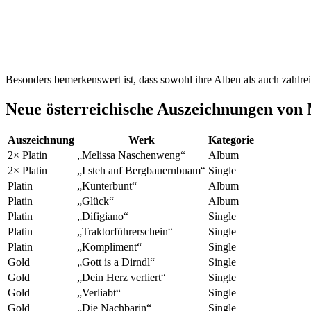
Besonders bemerkenswert ist, dass sowohl ihre Alben als auch zahlre
Neue österreichische Auszeichnungen
Auszeichnung
Werk
Kategorie
2× Platin
„Melissa Naschenweng“
Album
2× Platin
„I steh auf Bergbauernbuam“
Single
Platin
„Kunterbunt“
Album
Platin
„Glück“
Album
Platin
„Difigiano“
Single
Platin
„Traktorführerschein“
Single
Platin
„Kompliment“
Single
Gold
„Gott is a Dirndl“
Single
Gold
„Dein Herz verliert“
Single
Gold
„Verliabt“
Single
Gold
„Die Nachbarin“
Single