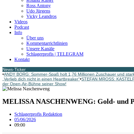
Roland Kaiser
Ross Antony
Udo Jürgens
Vicky Leandros
Videos
Podcast
Info
Über uns
Kommentarrichtlinien
Unsere Kanäle
Schlagerprofis | TELEGRAM
Kontakt
News-Ticker
•
ANDY BORG: Sommer-Spaß holt 1,76 Millionen Zuschauer und star
„Verlieb dich nicht in einen Heartbreaker“
•
STEFAN MROSS: KASTELRUT
der Open-Air-Bühne seiner Show!
MELISSA NASCHENWENG: Gold- und Plat
Schlagerprofis Redaktion
05/06/2026
09:00