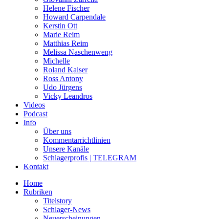
Helene Fischer
Howard Carpendale
Kerstin Ott
Marie Reim
Matthias Reim
Melissa Naschenweng
Michelle
Roland Kaiser
Ross Antony
Udo Jürgens
Vicky Leandros
Videos
Podcast
Info
Über uns
Kommentarrichtlinien
Unsere Kanäle
Schlagerprofis | TELEGRAM
Kontakt
Home
Rubriken
Titelstory
Schlager-News
Neuerscheinungen