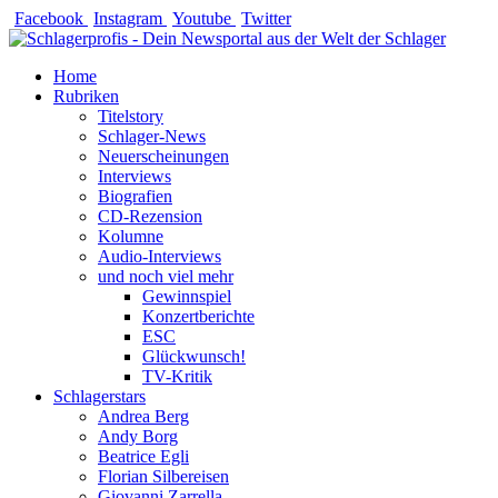
Zum
Facebook
Instagram
Youtube
Twitter
Inhalt
springen
Home
Rubriken
Titelstory
Schlager-News
Neuerscheinungen
Interviews
Biografien
CD-Rezension
Kolumne
Audio-Interviews
und noch viel mehr
Gewinnspiel
Konzertberichte
ESC
Glückwunsch!
TV-Kritik
Schlagerstars
Andrea Berg
Andy Borg
Beatrice Egli
Florian Silbereisen
Giovanni Zarrella