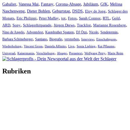
,
,
,
,
,
,
Gabalier
Vanessa Mai
Fantasy
Corona-Absage
Jubiläum
GfK
Melissa
,
,
,
,
,
Naschenweng
Dieter Bohlen
Geburtstag
DSDS
Eloy de Jong
Schlager des
,
,
,
,
,
,
,
,
Monats
Eric Philippi
Peter Maffay
tot
Fotos
Sarah Connor
RTL
Gold
,
,
,
,
,
,
ARD
Sony
Schlagerhitparade
Jürgen Drews
Tracklist
Marianne Rosenberg
,
,
,
,
,
,
Nino de Angelo
Adventsfest
Kastelruther Spatzen
DJ Ötzi
Nicole
Sendetermin
,
,
,
,
,
,
Barbara Schöneberger
Santiano
Biografie
verstorben
Interview
Einschaltquote
,
,
,
,
,
,
Wiederholung
Vincent Gross
Daniela Alfinito
Live
Sonia Liebing
Kai Pflaume
,
,
,
,
,
,
Universal
Kaisermania
Verschiebung
Absage
Pressetext
Wolfgang Petry
Marie Reim
Rubriken
Titelstory
SchlagerNews
Neuerscheinungen
Interviews
Biographien
CD-Rezension
Kolumne
Audio-Interviews
und mehr…