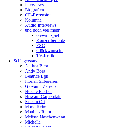
Interviews
Biografien
CD-Rezension
Kolumne
Audio-Interviews
und noch viel mehr
Gewinnspiel
Konzertberichte
ESC
Glückwunsch!
TV-Kritik
Schlagerstars
Andrea Berg
Andy Borg
Beatrice Egli
Florian Silbereisen
Giovanni Zarrella
Helene Fischer
Howard Carpendale
Kerstin Ott
Marie Reim
Matthias Reim
Melissa Naschenweng
Michelle