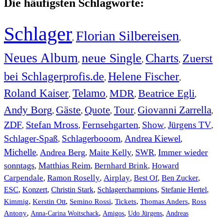
Die häufigsten Schlagworte:
Schlager
Florian Silbereisen
,
,
Neues Album
neue Single
Charts
Zuerst
,
,
,
bei Schlagerprofis.de
Helene Fischer
,
,
Roland Kaiser
Telamo
MDR
Beatrice Egli
,
,
,
,
Andy Borg
Gäste
Quote
Tour
Giovanni Zarrella
,
,
,
,
,
ZDF
Stefan Mross
Fernsehgarten
Show
Jürgens TV
,
,
,
,
,
Schlager-Spaß
Schlagerbooom
Andrea Kiewel
,
,
,
Michelle
Andrea Berg
Maite Kelly
SWR
Immer wieder
,
,
,
,
sonntags
Matthias Reim
Bernhard Brink
Howard
,
,
,
Carpendale
Ramon Roselly
Airplay
Best Of
Ben Zucker
,
,
,
,
,
ESC
,
Konzert
,
Christin Stark
,
Schlagerchampions
,
Stefanie Hertel
,
Kimmig
,
Kerstin Ott
,
,
,
,
Semino Rossi
Tickets
Thomas Anders
Ross
,
,
,
,
Antony
Anna-Carina Woitschack
Amigos
Udo Jürgens
Andreas