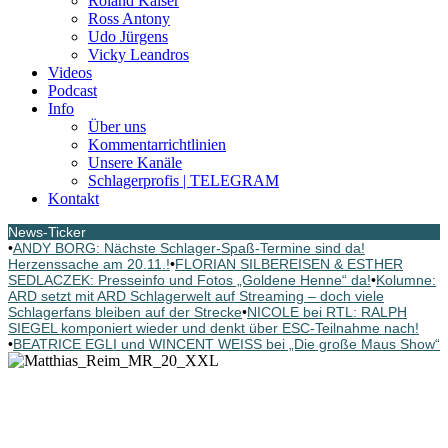
Roland Kaiser
Ross Antony
Udo Jürgens
Vicky Leandros
Videos
Podcast
Info
Über uns
Kommentarrichtlinien
Unsere Kanäle
Schlagerprofis | TELEGRAM
Kontakt
News-Ticker
•
ANDY BORG: Nächste Schlager-Spaß-Termine sind da!
Herzenssache am 20.11.!
•
FLORIAN SILBEREISEN & ESTHER
SEDLACZEK: Presseinfo und Fotos „Goldene Henne“ da!
•
Kolumne:
ARD setzt mit ARD Schlagerwelt auf Streaming – doch viele
Schlagerfans bleiben auf der Strecke
•
NICOLE bei RTL: RALPH
SIEGEL komponiert wieder und denkt über ESC-Teilnahme nach!
•
BEATRICE EGLI und WINCENT WEISS bei „Die große Maus Show“