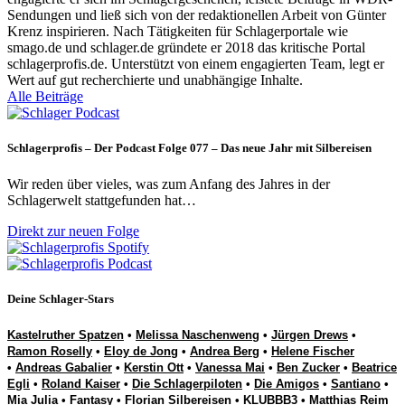
Sendungen und ließ sich von der redaktionellen Arbeit von Günter
Krenz inspirieren. Nach Tätigkeiten für Schlagerportale wie
smago.de und schlager.de gründete er 2018 das kritische Portal
schlagerprofis.de. Unterstützt von einem engagierten Team, legt er
Wert auf gut recherchierte und unabhängige Inhalte.
Alle Beiträge
Schlagerprofis – Der Podcast Folge 077 – Das neue Jahr mit Silbereisen
Wir reden über vieles, was zum Anfang des Jahres in der
Schlagerwelt stattgefunden hat…
Direkt zur neuen Folge
Deine Schlager-Stars
Kastelruther Spatzen
•
Melissa Naschenweng
•
Jürgen Drews
•
Ramon Roselly
•
Eloy de Jong
•
Andrea Berg
•
Helene Fischer
•
Andreas Gabalier
•
Kerstin Ott
•
Vanessa Mai
•
Ben Zucker
•
Beatrice
Egli
•
Roland Kaiser
•
Die Schlagerpiloten
•
Die Amigos
•
Santiano
•
Mia Julia
•
Fantasy
•
Florian Silbereisen
•
KLUBBB3
•
Matthias Reim