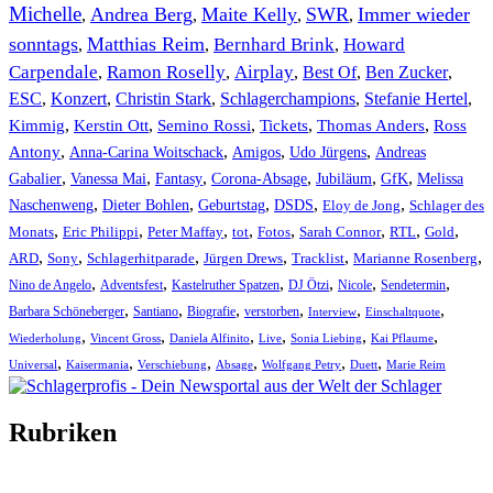
Michelle
Andrea Berg
Maite Kelly
SWR
Immer wieder
,
,
,
,
sonntags
Matthias Reim
Bernhard Brink
Howard
,
,
,
Carpendale
Ramon Roselly
Airplay
Best Of
Ben Zucker
,
,
,
,
,
ESC
,
Konzert
,
Christin Stark
,
Schlagerchampions
,
Stefanie Hertel
,
Kimmig
,
Kerstin Ott
,
,
,
,
Semino Rossi
Tickets
Thomas Anders
Ross
,
,
,
,
Antony
Anna-Carina Woitschack
Amigos
Udo Jürgens
Andreas
,
,
,
,
,
,
Gabalier
Vanessa Mai
Fantasy
Corona-Absage
Jubiläum
GfK
Melissa
,
,
,
,
,
Naschenweng
Dieter Bohlen
Geburtstag
DSDS
Eloy de Jong
Schlager des
,
,
,
,
,
,
,
,
Monats
Eric Philippi
Peter Maffay
tot
Fotos
Sarah Connor
RTL
Gold
,
,
,
,
,
,
ARD
Sony
Schlagerhitparade
Jürgen Drews
Tracklist
Marianne Rosenberg
,
,
,
,
,
,
Nino de Angelo
Adventsfest
Kastelruther Spatzen
DJ Ötzi
Nicole
Sendetermin
,
,
,
,
,
,
Barbara Schöneberger
Santiano
Biografie
verstorben
Interview
Einschaltquote
,
,
,
,
,
,
Wiederholung
Vincent Gross
Daniela Alfinito
Live
Sonia Liebing
Kai Pflaume
,
,
,
,
,
,
Universal
Kaisermania
Verschiebung
Absage
Wolfgang Petry
Duett
Marie Reim
Rubriken
Titelstory