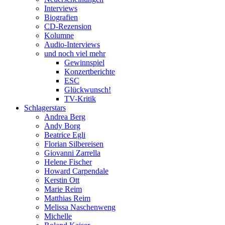
Interviews
Biografien
CD-Rezension
Kolumne
Audio-Interviews
und noch viel mehr
Gewinnspiel
Konzertberichte
ESC
Glückwunsch!
TV-Kritik
Schlagerstars
Andrea Berg
Andy Borg
Beatrice Egli
Florian Silbereisen
Giovanni Zarrella
Helene Fischer
Howard Carpendale
Kerstin Ott
Marie Reim
Matthias Reim
Melissa Naschenweng
Michelle