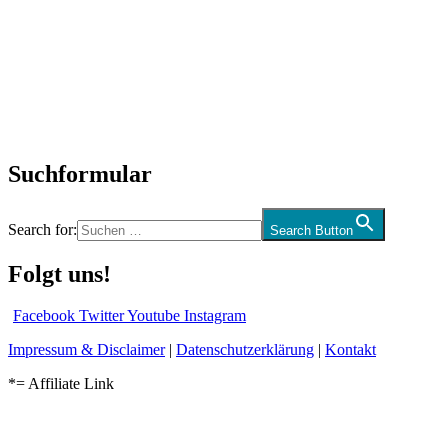
SchlagerNews
Neuerscheinungen
Interviews
Biographien
CD-Rezension
Kolumne
Audio-Interviews
und mehr…
Suchformular
Search for:
Search Button
Folgt uns!
Facebook
Twitter
Youtube
Instagram
Impressum & Disclaimer
|
Datenschutzerklärung
|
Kontakt
*= Affiliate Link