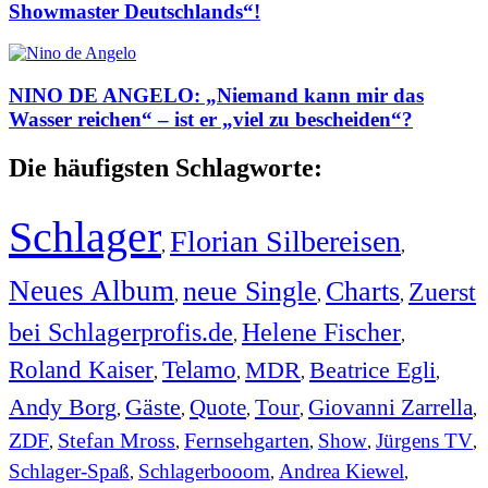
Showmaster Deutschlands“!
NINO DE ANGELO: „Niemand kann mir das
Wasser reichen“ – ist er „viel zu bescheiden“?
Die häufigsten Schlagworte:
Schlager
Florian Silbereisen
,
,
Neues Album
neue Single
Charts
Zuerst
,
,
,
bei Schlagerprofis.de
Helene Fischer
,
,
Roland Kaiser
Telamo
MDR
Beatrice Egli
,
,
,
,
Andy Borg
Gäste
Quote
Tour
Giovanni Zarrella
,
,
,
,
,
ZDF
Stefan Mross
Fernsehgarten
Show
Jürgens TV
,
,
,
,
,
Schlager-Spaß
Schlagerbooom
Andrea Kiewel
,
,
,