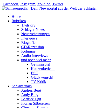
Zum
Facebook
Instagram
Youtube
Twitter
Inhalt
springen
Home
Rubriken
Titelstory
Schlager-News
Neuerscheinungen
Interviews
Biografien
CD-Rezension
Kolumne
Audio-Interviews
und noch viel mehr
Gewinnspiel
Konzertberichte
ESC
Glückwunsch!
TV-Kritik
Schlagerstars
Andrea Berg
Andy Borg
Beatrice Egli
Florian Silbereisen
Giovanni Zarrella