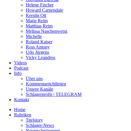
Helene Fischer
Howard Carpendale
Kerstin Ott
Marie Reim
Matthias Reim
Melissa Naschenweng
Michelle
Roland Kaiser
Ross Antony
Udo Jürgens
Vicky Leandros
Videos
Podcast
Info
Über uns
Kommentarrichtlinien
Unsere Kanäle
Schlagerprofis | TELEGRAM
Kontakt
Home
Rubriken
Titelstory
Schlager-News
Neuerscheinungen