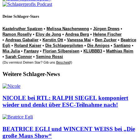
Deine Schlager-Stars
Kastelruther Spatzen
•
Melissa Naschenweng
•
Jürgen Drews
•
Ramon Roselly
•
Eloy de Jong
•
Andrea Berg
•
Helene Fischer
•
Andreas Gabalier
•
Kerstin Ott
•
Vanessa Mai
•
Ben Zucker
•
Beatrice
Egli
•
Roland Kaiser
•
Die Schlagerpiloten
•
Die Amigos
•
Santiano
•
Mia Julia
•
Fantasy
•
Florian Silbereisen
•
KLUBBB3
•
Matthias Reim
•
Sarah Connor
•
Semino Rossi
(Du vermisst Deinen Star? Gib uns
Bescheid
!)
Weitere Schlager-News
NICOLE bei RTL: RALPH SIEGEL komponiert
wieder und denkt über ESC-Teilnahme nach!
BEATRICE EGLI und WINCENT WEISS bei „Die
große Maus Show“