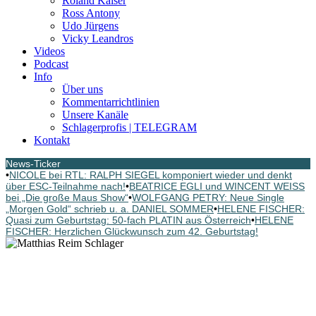
Roland Kaiser
Ross Antony
Udo Jürgens
Vicky Leandros
Videos
Podcast
Info
Über uns
Kommentarrichtlinien
Unsere Kanäle
Schlagerprofis | TELEGRAM
Kontakt
News-Ticker
•
NICOLE bei RTL: RALPH SIEGEL komponiert wieder und denkt
über ESC-Teilnahme nach!
•
BEATRICE EGLI und WINCENT WEISS
bei „Die große Maus Show“
•
WOLFGANG PETRY: Neue Single
„Morgen Gold“ schrieb u. a. DANIEL SOMMER
•
HELENE FISCHER:
Quasi zum Geburtstag: 50-fach PLATIN aus Österreich
•
HELENE
FISCHER: Herzlichen Glückwunsch zum 42. Geburtstag!