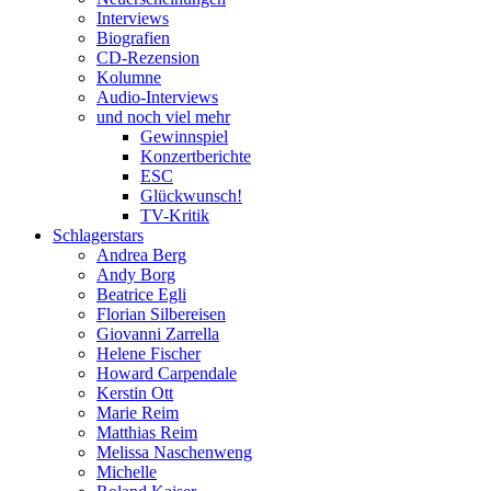
Interviews
Biografien
CD-Rezension
Kolumne
Audio-Interviews
und noch viel mehr
Gewinnspiel
Konzertberichte
ESC
Glückwunsch!
TV-Kritik
Schlagerstars
Andrea Berg
Andy Borg
Beatrice Egli
Florian Silbereisen
Giovanni Zarrella
Helene Fischer
Howard Carpendale
Kerstin Ott
Marie Reim
Matthias Reim
Melissa Naschenweng
Michelle