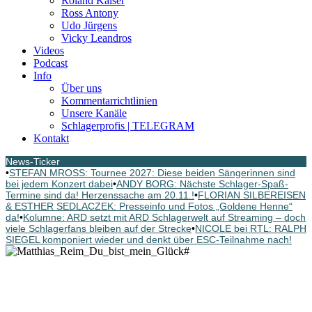
Roland Kaiser
Ross Antony
Udo Jürgens
Vicky Leandros
Videos
Podcast
Info
Über uns
Kommentarrichtlinien
Unsere Kanäle
Schlagerprofis | TELEGRAM
Kontakt
News-Ticker
•
STEFAN MROSS: Tournee 2027: Diese beiden Sängerinnen sind
bei jedem Konzert dabei
•
ANDY BORG: Nächste Schlager-Spaß-
Termine sind da! Herzenssache am 20.11.!
•
FLORIAN SILBEREISEN
& ESTHER SEDLACZEK: Presseinfo und Fotos „Goldene Henne“
da!
•
Kolumne: ARD setzt mit ARD Schlagerwelt auf Streaming – doch
viele Schlagerfans bleiben auf der Strecke
•
NICOLE bei RTL: RALPH
SIEGEL komponiert wieder und denkt über ESC-Teilnahme nach!