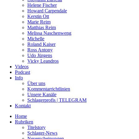
Helene Fischer
Howard Carpendale
Kerstin Ott
Marie Reim
Matthias Reim
Melissa Naschenweng
Michelle
Roland Kaiser
Ross Antony
Udo Jürgens
Vicky Leandros
Videos
Podcast
Info
Über uns
Kommentarrichtlinien
Unsere Kanäle
Schlagerprofis | TELEGRAM
Kontakt
Home
Rubriken
Titelstory
Schlager-News
Neuerscheinungen