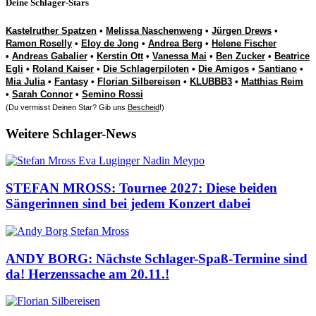
Deine Schlager-Stars
Kastelruther Spatzen
•
Melissa Naschenweng
•
Jürgen Drews
•
Ramon Roselly
•
Eloy de Jong
•
Andrea Berg
•
Helene Fischer
•
Andreas Gabalier
•
Kerstin Ott
•
Vanessa Mai
•
Ben Zucker
•
Beatrice
Egli
•
Roland Kaiser
•
Die Schlagerpiloten
•
Die Amigos
•
Santiano
•
Mia Julia
•
Fantasy
•
Florian Silbereisen
•
KLUBBB3
•
Matthias Reim
•
Sarah Connor
•
Semino Rossi
(Du vermisst Deinen Star? Gib uns
Bescheid
!)
Weitere Schlager-News
STEFAN MROSS: Tournee 2027: Diese beiden
Sängerinnen sind bei jedem Konzert dabei
ANDY BORG: Nächste Schlager-Spaß-Termine sind
da! Herzenssache am 20.11.!