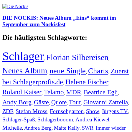
DIE NOCKIS: Neues Album „Eins“ kommt im
September zum Nockisfest
Die häufigsten Schlagworte:
Schlager
Florian Silbereisen
,
,
Neues Album
neue Single
Charts
Zuerst
,
,
,
bei Schlagerprofis.de
Helene Fischer
,
,
Roland Kaiser
Telamo
MDR
Beatrice Egli
,
,
,
,
Andy Borg
Gäste
Quote
Tour
Giovanni Zarrella
,
,
,
,
,
ZDF
Stefan Mross
Fernsehgarten
Show
Jürgens TV
,
,
,
,
,
Schlager-Spaß
Schlagerbooom
Andrea Kiewel
,
,
,
Michelle
Andrea Berg
Maite Kelly
SWR
Immer wieder
,
,
,
,