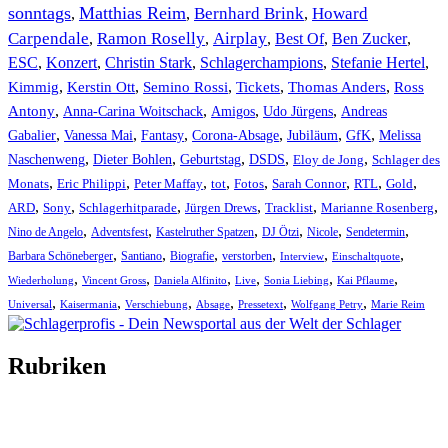
sonntags
Matthias Reim
Bernhard Brink
Howard
,
,
,
Carpendale
Ramon Roselly
Airplay
Best Of
Ben Zucker
,
,
,
,
,
ESC
,
Konzert
,
Christin Stark
,
Schlagerchampions
,
Stefanie Hertel
,
Kimmig
,
Kerstin Ott
,
,
,
,
Semino Rossi
Tickets
Thomas Anders
Ross
,
,
,
,
Antony
Anna-Carina Woitschack
Amigos
Udo Jürgens
Andreas
,
,
,
,
,
,
Gabalier
Vanessa Mai
Fantasy
Corona-Absage
Jubiläum
GfK
Melissa
,
,
,
,
,
Naschenweng
Dieter Bohlen
Geburtstag
DSDS
Eloy de Jong
Schlager des
,
,
,
,
,
,
,
,
Monats
Eric Philippi
Peter Maffay
tot
Fotos
Sarah Connor
RTL
Gold
,
,
,
,
,
,
ARD
Sony
Schlagerhitparade
Jürgen Drews
Tracklist
Marianne Rosenberg
,
,
,
,
,
,
Nino de Angelo
Adventsfest
Kastelruther Spatzen
DJ Ötzi
Nicole
Sendetermin
,
,
,
,
,
,
Barbara Schöneberger
Santiano
Biografie
verstorben
Interview
Einschaltquote
,
,
,
,
,
,
Wiederholung
Vincent Gross
Daniela Alfinito
Live
Sonia Liebing
Kai Pflaume
,
,
,
,
,
,
Universal
Kaisermania
Verschiebung
Absage
Pressetext
Wolfgang Petry
Marie Reim
Rubriken
Titelstory
SchlagerNews
Neuerscheinungen