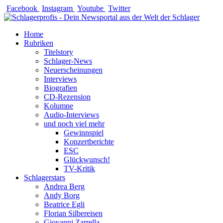
Zum
Facebook
Instagram
Youtube
Twitter
Inhalt
springen
Home
Rubriken
Titelstory
Schlager-News
Neuerscheinungen
Interviews
Biografien
CD-Rezension
Kolumne
Audio-Interviews
und noch viel mehr
Gewinnspiel
Konzertberichte
ESC
Glückwunsch!
TV-Kritik
Schlagerstars
Andrea Berg
Andy Borg
Beatrice Egli
Florian Silbereisen
Giovanni Zarrella