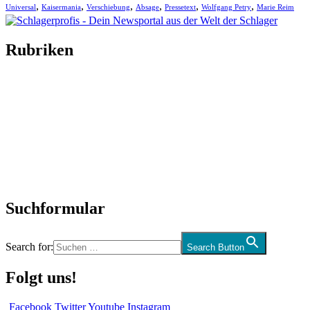
,
,
,
,
,
,
Universal
Kaisermania
Verschiebung
Absage
Pressetext
Wolfgang Petry
Marie Reim
Rubriken
Titelstory
SchlagerNews
Neuerscheinungen
Interviews
Biographien
CD-Rezension
Kolumne
Audio-Interviews
und mehr…
Suchformular
Search for:
Search Button
Folgt uns!
Facebook
Twitter
Youtube
Instagram