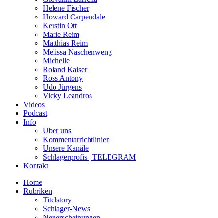
Helene Fischer
Howard Carpendale
Kerstin Ott
Marie Reim
Matthias Reim
Melissa Naschenweng
Michelle
Roland Kaiser
Ross Antony
Udo Jürgens
Vicky Leandros
Videos
Podcast
Info
Über uns
Kommentarrichtlinien
Unsere Kanäle
Schlagerprofis | TELEGRAM
Kontakt
Home
Rubriken
Titelstory
Schlager-News
Neuerscheinungen