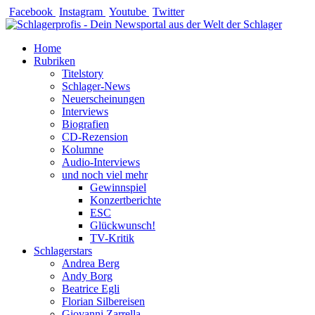
Zum
Facebook
Instagram
Youtube
Twitter
Inhalt
springen
Home
Rubriken
Titelstory
Schlager-News
Neuerscheinungen
Interviews
Biografien
CD-Rezension
Kolumne
Audio-Interviews
und noch viel mehr
Gewinnspiel
Konzertberichte
ESC
Glückwunsch!
TV-Kritik
Schlagerstars
Andrea Berg
Andy Borg
Beatrice Egli
Florian Silbereisen
Giovanni Zarrella