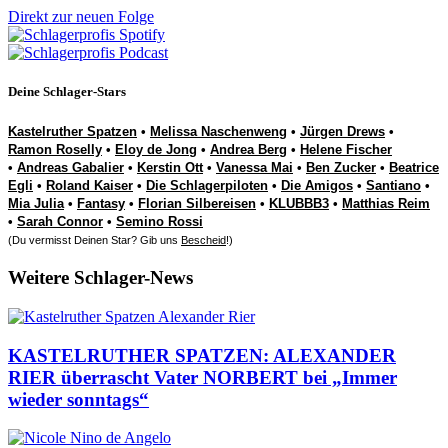
Direkt zur neuen Folge
Deine Schlager-Stars
Kastelruther Spatzen
•
Melissa Naschenweng
•
Jürgen Drews
•
Ramon Roselly
•
Eloy de Jong
•
Andrea Berg
•
Helene Fischer
•
Andreas Gabalier
•
Kerstin Ott
•
Vanessa Mai
•
Ben Zucker
•
Beatrice
Egli
•
Roland Kaiser
•
Die Schlagerpiloten
•
Die Amigos
•
Santiano
•
Mia Julia
•
Fantasy
•
Florian Silbereisen
•
KLUBBB3
•
Matthias Reim
•
Sarah Connor
•
Semino Rossi
(Du vermisst Deinen Star? Gib uns
Bescheid
!)
Weitere Schlager-News
KASTELRUTHER SPATZEN: ALEXANDER
RIER überrascht Vater NORBERT bei „Immer
wieder sonntags“