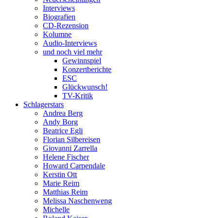
Interviews
Biografien
CD-Rezension
Kolumne
Audio-Interviews
und noch viel mehr
Gewinnspiel
Konzertberichte
ESC
Glückwunsch!
TV-Kritik
Schlagerstars
Andrea Berg
Andy Borg
Beatrice Egli
Florian Silbereisen
Giovanni Zarrella
Helene Fischer
Howard Carpendale
Kerstin Ott
Marie Reim
Matthias Reim
Melissa Naschenweng
Michelle