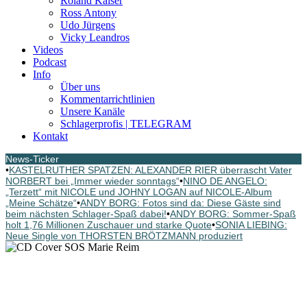
Roland Kaiser
Ross Antony
Udo Jürgens
Vicky Leandros
Videos
Podcast
Info
Über uns
Kommentarrichtlinien
Unsere Kanäle
Schlagerprofis | TELEGRAM
Kontakt
News-Ticker
•
KASTELRUTHER SPATZEN: ALEXANDER RIER überrascht Vater
NORBERT bei „Immer wieder sonntags“
•
NINO DE ANGELO:
„Terzett“ mit NICOLE und JOHNY LOGAN auf NICOLE-Album
„Meine Schätze“
•
ANDY BORG: Fotos sind da: Diese Gäste sind
beim nächsten Schlager-Spaß dabei!
•
ANDY BORG: Sommer-Spaß
holt 1,76 Millionen Zuschauer und starke Quote
•
SONIA LIEBING:
Neue Single von THORSTEN BRÖTZMANN produziert