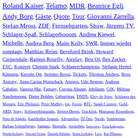
Roland Kaiser
Telamo
MDR
Beatrice Egli
,
,
,
,
Andy Borg
Gäste
Quote
Tour
Giovanni Zarrella
,
,
,
,
,
Stefan Mross
ZDF
Fernsehgarten
Show
Jürgens TV
,
,
,
,
,
Schlager-Spaß
Schlagerbooom
Andrea Kiewel
,
,
,
Michelle
Andrea Berg
Maite Kelly
SWR
Immer wieder
,
,
,
,
sonntags
Matthias Reim
Bernhard Brink
Howard
,
,
,
Carpendale
Ramon Roselly
Airplay
Best Of
Ben Zucker
,
,
,
,
,
ESC
,
Konzert
,
Christin Stark
,
Schlagerchampions
,
Stefanie Hertel
,
Kimmig
,
Kerstin Ott
,
,
,
,
Semino Rossi
Tickets
Thomas Anders
Ross
,
,
,
,
Antony
Anna-Carina Woitschack
Amigos
Udo Jürgens
Andreas
,
,
,
,
,
,
Gabalier
Vanessa Mai
Fantasy
Corona-Absage
Jubiläum
GfK
Melissa
,
,
,
,
,
Naschenweng
Dieter Bohlen
Geburtstag
DSDS
Eloy de Jong
Schlager des
,
,
,
,
,
,
,
,
Monats
Eric Philippi
Peter Maffay
tot
Fotos
RTL
Sarah Connor
Gold
,
,
,
,
,
,
ARD
Sony
Schlagerhitparade
Jürgen Drews
Tracklist
Marianne Rosenberg
,
,
,
,
,
,
Nino de Angelo
Kastelruther Spatzen
Adventsfest
DJ Ötzi
Nicole
Sendetermin
,
,
,
,
,
,
Barbara Schöneberger
Santiano
Biografie
verstorben
Interview
Einschaltquote
,
,
,
,
,
,
Wiederholung
Vincent Gross
Daniela Alfinito
Sonia Liebing
Live
Kai Pflaume