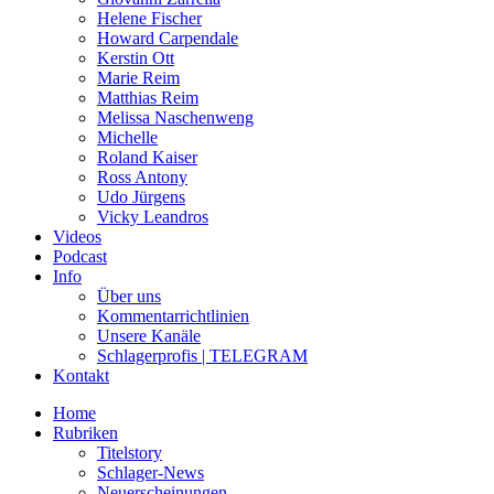
Helene Fischer
Howard Carpendale
Kerstin Ott
Marie Reim
Matthias Reim
Melissa Naschenweng
Michelle
Roland Kaiser
Ross Antony
Udo Jürgens
Vicky Leandros
Videos
Podcast
Info
Über uns
Kommentarrichtlinien
Unsere Kanäle
Schlagerprofis | TELEGRAM
Kontakt
Home
Rubriken
Titelstory
Schlager-News
Neuerscheinungen