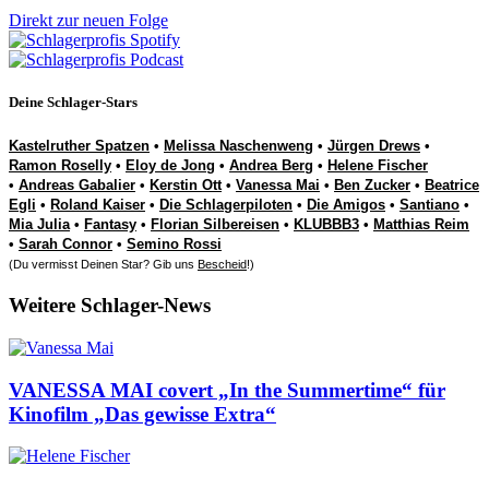
Direkt zur neuen Folge
Deine Schlager-Stars
Kastelruther Spatzen
•
Melissa Naschenweng
•
Jürgen Drews
•
Ramon Roselly
•
Eloy de Jong
•
Andrea Berg
•
Helene Fischer
•
Andreas Gabalier
•
Kerstin Ott
•
Vanessa Mai
•
Ben Zucker
•
Beatrice
Egli
•
Roland Kaiser
•
Die Schlagerpiloten
•
Die Amigos
•
Santiano
•
Mia Julia
•
Fantasy
•
Florian Silbereisen
•
KLUBBB3
•
Matthias Reim
•
Sarah Connor
•
Semino Rossi
(Du vermisst Deinen Star? Gib uns
Bescheid
!)
Weitere Schlager-News
VANESSA MAI covert „In the Summertime“ für
Kinofilm „Das gewisse Extra“