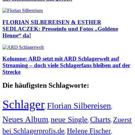
FLORIAN SILBEREISEN & ESTHER
SEDLACZEK: Presseinfo und Fotos „Goldene
Henne“ da!
Kolumne: ARD setzt mit ARD Schlagerwelt auf
Streaming – doch viele Schlagerfans bleiben auf der
Strecke
Die häufigsten Schlagworte:
Schlager
Florian Silbereisen
,
,
Neues Album
neue Single
Charts
Zuerst
,
,
,
bei Schlagerprofis.de
Helene Fischer
,
,