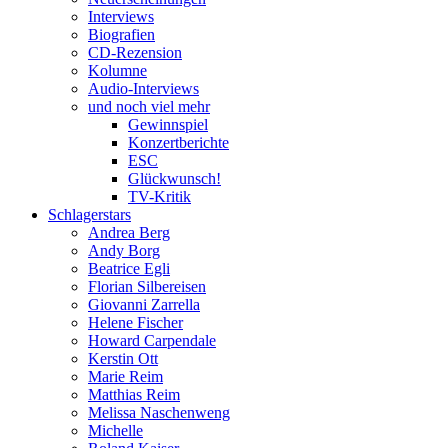
Interviews
Biografien
CD-Rezension
Kolumne
Audio-Interviews
und noch viel mehr
Gewinnspiel
Konzertberichte
ESC
Glückwunsch!
TV-Kritik
Schlagerstars
Andrea Berg
Andy Borg
Beatrice Egli
Florian Silbereisen
Giovanni Zarrella
Helene Fischer
Howard Carpendale
Kerstin Ott
Marie Reim
Matthias Reim
Melissa Naschenweng
Michelle