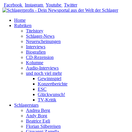
Zum
Facebook
Instagram
Youtube
Twitter
Inhalt
springen
Home
Rubriken
Titelstory
Schlager-News
Neuerscheinungen
Interviews
Biografien
CD-Rezension
Kolumne
Audio-Interviews
und noch viel mehr
Gewinnspiel
Konzertberichte
ESC
Glückwunsch!
TV-Kritik
Schlagerstars
Andrea Berg
Andy Borg
Beatrice Egli
Florian Silbereisen
Giovanni Zarrella