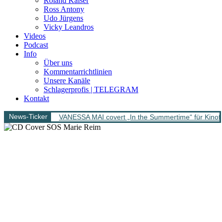
Roland Kaiser
Ross Antony
Udo Jürgens
Vicky Leandros
Videos
Podcast
Info
Über uns
Kommentarrichtlinien
Unsere Kanäle
Schlagerprofis | TELEGRAM
Kontakt
News-Ticker
VANESSA MAI covert „In the Summertime“ für Kinofi