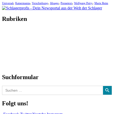
,
,
,
,
,
,
Universal
Kaisermania
Verschiebung
Absage
Pressetext
Wolfgang Petry
Marie Reim
Rubriken
Titelstory
SchlagerNews
Neuerscheinungen
Interviews
Biographien
CD-Rezension
Kolumne
Audio-Interviews
und mehr…
Suchformular
Search Button
Search
for:
Folgt uns!