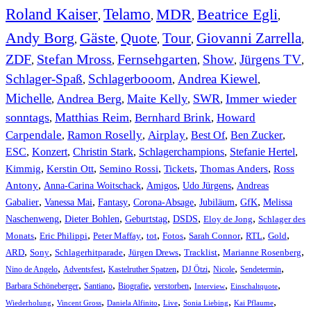
Roland Kaiser
Telamo
MDR
Beatrice Egli
,
,
,
,
Andy Borg
Gäste
Quote
Tour
Giovanni Zarrella
,
,
,
,
,
ZDF
Stefan Mross
Fernsehgarten
Show
Jürgens TV
,
,
,
,
,
Schlager-Spaß
Schlagerbooom
Andrea Kiewel
,
,
,
Michelle
Andrea Berg
Maite Kelly
SWR
Immer wieder
,
,
,
,
sonntags
Matthias Reim
Bernhard Brink
Howard
,
,
,
Carpendale
Ramon Roselly
Airplay
Best Of
Ben Zucker
,
,
,
,
,
ESC
,
Konzert
,
Christin Stark
,
Schlagerchampions
,
Stefanie Hertel
,
Kimmig
,
Kerstin Ott
,
,
,
,
Semino Rossi
Tickets
Thomas Anders
Ross
,
,
,
,
Antony
Anna-Carina Woitschack
Amigos
Udo Jürgens
Andreas
,
,
,
,
,
,
Gabalier
Vanessa Mai
Fantasy
Corona-Absage
Jubiläum
GfK
Melissa
,
,
,
,
,
Naschenweng
Dieter Bohlen
Geburtstag
DSDS
Eloy de Jong
Schlager des
,
,
,
,
,
,
,
,
Monats
Eric Philippi
Peter Maffay
tot
Fotos
Sarah Connor
RTL
Gold
,
,
,
,
,
,
ARD
Sony
Schlagerhitparade
Jürgen Drews
Tracklist
Marianne Rosenberg
,
,
,
,
,
,
Nino de Angelo
Adventsfest
Kastelruther Spatzen
DJ Ötzi
Nicole
Sendetermin
,
,
,
,
,
,
Barbara Schöneberger
Santiano
Biografie
verstorben
Interview
Einschaltquote
,
,
,
,
,
,
Wiederholung
Vincent Gross
Daniela Alfinito
Live
Sonia Liebing
Kai Pflaume