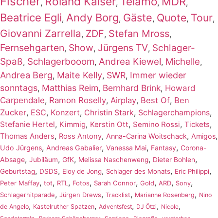
Fischer
Roland Kaiser
Telamo
MDR
,
,
,
,
Beatrice Egli
Andy Borg
Gäste
Quote
Tour
,
,
,
,
,
Giovanni Zarrella
ZDF
Stefan Mross
,
,
,
Fernsehgarten
Show
Jürgens TV
Schlager-
,
,
,
Spaß
Schlagerbooom
Andrea Kiewel
Michelle
,
,
,
,
Andrea Berg
Maite Kelly
SWR
Immer wieder
,
,
,
sonntags
Matthias Reim
Bernhard Brink
,
,
,
Howard
Carpendale
,
Ramon Roselly
,
Airplay
,
Best Of
,
Ben
Zucker
,
ESC
,
Konzert
,
,
,
Christin Stark
Schlagerchampions
,
,
,
,
,
Stefanie Hertel
Kimmig
Kerstin Ott
Semino Rossi
Tickets
,
,
,
,
Thomas Anders
Ross Antony
Anna-Carina Woitschack
Amigos
,
,
,
,
Udo Jürgens
Andreas Gabalier
Vanessa Mai
Fantasy
Corona-
,
,
,
,
,
Absage
Jubiläum
GfK
Melissa Naschenweng
Dieter Bohlen
,
,
,
,
,
Geburtstag
DSDS
Eloy de Jong
Schlager des Monats
Eric Philippi
,
,
,
,
,
,
,
,
Peter Maffay
tot
RTL
Fotos
Sarah Connor
Gold
ARD
Sony
,
,
,
,
Schlagerhitparade
Jürgen Drews
Tracklist
Marianne Rosenberg
Nino
,
,
,
,
,
de Angelo
Kastelruther Spatzen
Adventsfest
DJ Ötzi
Nicole
,
,
,
,
,