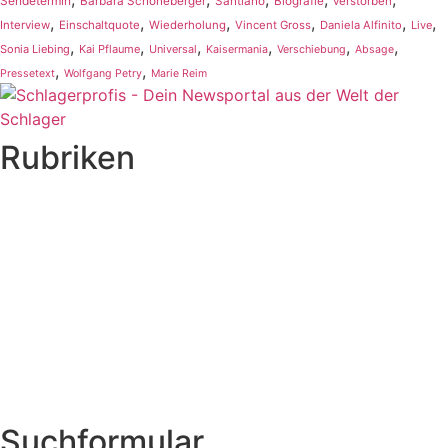
Sendetermin
Barbara Schöneberger
Santiano
Biografie
verstorben
,
,
,
,
,
,
Interview
Einschaltquote
Wiederholung
Vincent Gross
Daniela Alfinito
Live
,
,
,
,
,
,
Sonia Liebing
Kai Pflaume
Universal
Kaisermania
Verschiebung
Absage
,
,
Pressetext
Wolfgang Petry
Marie Reim
Rubriken
Titelstory
SchlagerNews
Neuerscheinungen
Interviews
Biographien
CD-Rezension
Kolumne
Audio-Interviews
und mehr…
Suchformular