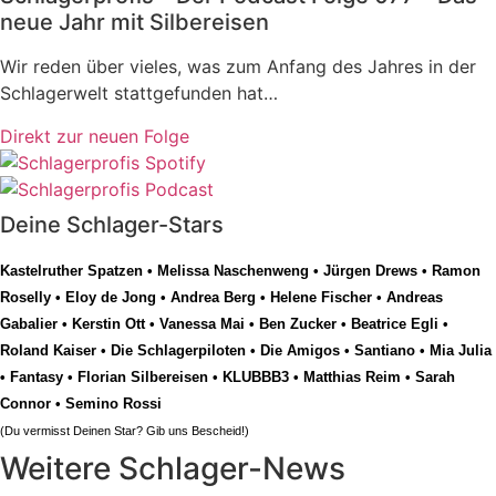
neue Jahr mit Silbereisen
Wir reden über vieles, was zum Anfang des Jahres in der
Schlagerwelt stattgefunden hat…
Direkt zur neuen Folge
Deine Schlager-Stars
Kastelruther Spatzen
•
Melissa Naschenweng
•
Jürgen Drews
•
Ramon
Roselly
•
Eloy de Jong
•
Andrea Berg
•
Helene Fischer
•
Andreas
Gabalier
•
Kerstin Ott
•
Vanessa Mai
•
Ben Zucker
•
Beatrice Egli
•
Roland Kaiser
•
Die Schlagerpiloten
•
Die Amigos
•
Santiano
•
Mia Julia
•
Fantasy
•
Florian Silbereisen
•
KLUBBB3
•
Matthias Reim
•
Sarah
Connor
•
Semino Rossi
(Du vermisst Deinen Star? Gib uns
Bescheid
!)
Weitere Schlager-News