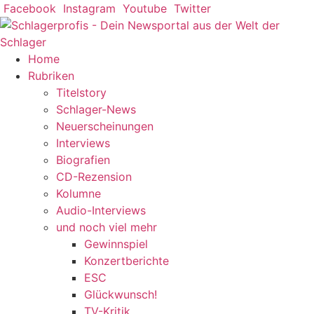
Zum
Facebook
Instagram
Youtube
Twitter
Inhalt
springen
Home
Rubriken
Titelstory
Schlager-News
Neuerscheinungen
Interviews
Biografien
CD-Rezension
Kolumne
Audio-Interviews
und noch viel mehr
Gewinnspiel
Konzertberichte
ESC
Glückwunsch!
TV-Kritik