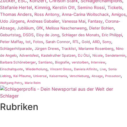
Zucker
,
ESC
,
Konzert
,
,
,
Christin Stark
Schlagerchampions
,
,
,
,
,
Stefanie Hertel
Kimmig
Kerstin Ott
Semino Rossi
Tickets
,
,
,
,
Thomas Anders
Ross Antony
Anna-Carina Woitschack
Amigos
,
,
,
,
Udo Jürgens
Andreas Gabalier
Vanessa Mai
Fantasy
Corona-
,
,
,
,
,
Absage
Jubiläum
GfK
Melissa Naschenweng
Dieter Bohlen
,
,
,
,
,
Geburtstag
DSDS
Eloy de Jong
Schlager des Monats
Eric Philippi
,
,
,
,
,
,
,
,
Peter Maffay
tot
Fotos
Sarah Connor
RTL
Gold
ARD
Sony
,
,
,
,
Schlagerhitparade
Jürgen Drews
Tracklist
Marianne Rosenberg
Nino
,
,
,
,
,
,
de Angelo
Adventsfest
Kastelruther Spatzen
DJ Ötzi
Nicole
Sendetermin
,
,
,
,
,
Barbara Schöneberger
Santiano
Biografie
verstorben
Interview
,
,
,
,
,
Einschaltquote
Wiederholung
Vincent Gross
Daniela Alfinito
Live
Sonia
,
,
,
,
,
,
,
Liebing
Kai Pflaume
Universal
Kaisermania
Verschiebung
Absage
Pressetext
,
Wolfgang Petry
Marie Reim
Rubriken
Titelstory
SchlagerNews