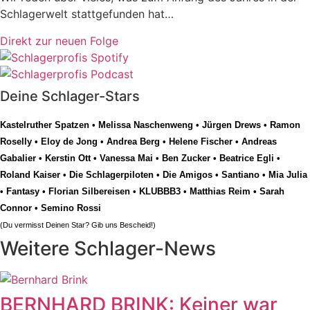
Schlagerwelt stattgefunden hat…
Direkt zur neuen Folge
Deine Schlager-Stars
Kastelruther Spatzen
•
Melissa Naschenweng
•
Jürgen Drews
•
Ramon
Roselly
•
Eloy de Jong
•
Andrea Berg
•
Helene Fischer
•
Andreas
Gabalier
•
Kerstin Ott
•
Vanessa Mai
•
Ben Zucker
•
Beatrice Egli
•
Roland Kaiser
•
Die Schlagerpiloten
•
Die Amigos
•
Santiano
•
Mia Julia
•
Fantasy
•
Florian Silbereisen
•
KLUBBB3
•
Matthias Reim
•
Sarah
Connor
•
Semino Rossi
(Du vermisst Deinen Star? Gib uns
Bescheid
!)
Weitere Schlager-News
BERNHARD BRINK: Keiner war