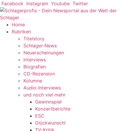
Zum
Facebook
Instagram
Youtube
Twitter
Inhalt
springen
Home
Rubriken
Titelstory
Schlager-News
Neuerscheinungen
Interviews
Biografien
CD-Rezension
Kolumne
Audio-Interviews
und noch viel mehr
Gewinnspiel
Konzertberichte
ESC
Glückwunsch!
TV-Kritik