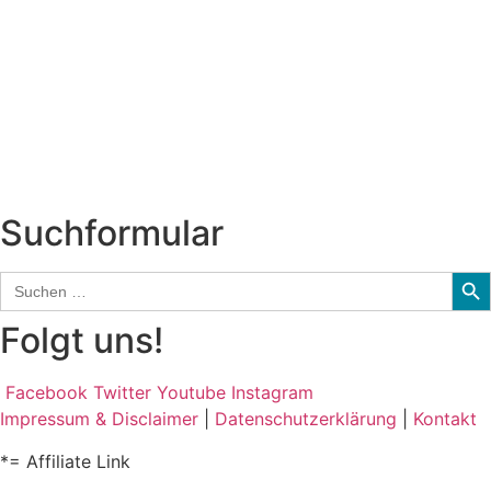
Neuerscheinungen
Interviews
Biographien
CD-Rezension
Kolumne
Audio-Interviews
und mehr…
Suchformular
Sear
Search
for:
Folgt uns!
Facebook
Twitter
Youtube
Instagram
Impressum & Disclaimer
|
Datenschutzerklärung
|
Kontakt
*= Affiliate Link