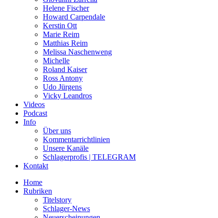
Helene Fischer
Howard Carpendale
Kerstin Ott
Marie Reim
Matthias Reim
Melissa Naschenweng
Michelle
Roland Kaiser
Ross Antony
Udo Jürgens
Vicky Leandros
Videos
Podcast
Info
Über uns
Kommentarrichtlinien
Unsere Kanäle
Schlagerprofis | TELEGRAM
Kontakt
Home
Rubriken
Titelstory
Schlager-News
Neuerscheinungen