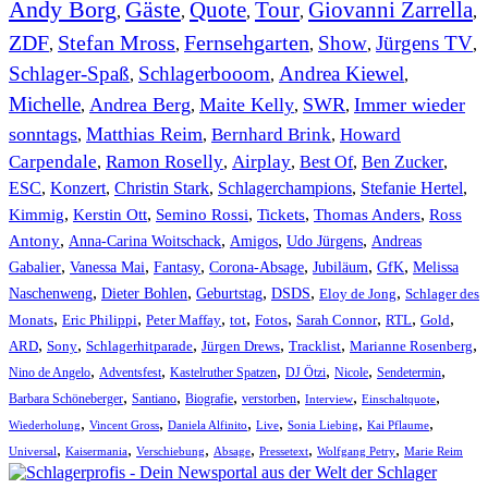
Andy Borg
Gäste
Quote
Tour
Giovanni Zarrella
,
,
,
,
,
ZDF
Stefan Mross
Fernsehgarten
Show
Jürgens TV
,
,
,
,
,
Schlager-Spaß
Schlagerbooom
Andrea Kiewel
,
,
,
Michelle
Andrea Berg
Maite Kelly
SWR
Immer wieder
,
,
,
,
sonntags
Matthias Reim
Bernhard Brink
Howard
,
,
,
Carpendale
Ramon Roselly
Airplay
Best Of
Ben Zucker
,
,
,
,
,
ESC
,
Konzert
,
Christin Stark
,
Schlagerchampions
,
Stefanie Hertel
,
Kimmig
,
Kerstin Ott
,
,
,
,
Semino Rossi
Tickets
Thomas Anders
Ross
,
,
,
,
Antony
Anna-Carina Woitschack
Amigos
Udo Jürgens
Andreas
,
,
,
,
,
,
Gabalier
Vanessa Mai
Fantasy
Corona-Absage
Jubiläum
GfK
Melissa
,
,
,
,
,
Naschenweng
Dieter Bohlen
Geburtstag
DSDS
Eloy de Jong
Schlager des
,
,
,
,
,
,
,
,
Monats
Eric Philippi
Peter Maffay
tot
Fotos
Sarah Connor
RTL
Gold
,
,
,
,
,
,
ARD
Sony
Schlagerhitparade
Jürgen Drews
Tracklist
Marianne Rosenberg
,
,
,
,
,
,
Nino de Angelo
Adventsfest
Kastelruther Spatzen
DJ Ötzi
Nicole
Sendetermin
,
,
,
,
,
,
Barbara Schöneberger
Santiano
Biografie
verstorben
Interview
Einschaltquote
,
,
,
,
,
,
Wiederholung
Vincent Gross
Daniela Alfinito
Live
Sonia Liebing
Kai Pflaume
,
,
,
,
,
,
Universal
Kaisermania
Verschiebung
Absage
Pressetext
Wolfgang Petry
Marie Reim