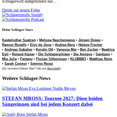
Schlagerwelt stattgefunden hat…
Direkt zur neuen Folge
Deine Schlager-Stars
Kastelruther Spatzen
•
Melissa Naschenweng
•
Jürgen Drews
•
Ramon Roselly
•
Eloy de Jong
•
Andrea Berg
•
Helene Fischer
•
Andreas Gabalier
•
Kerstin Ott
•
Vanessa Mai
•
Ben Zucker
•
Beatrice
Egli
•
Roland Kaiser
•
Die Schlagerpiloten
•
Die Amigos
•
Santiano
•
Mia Julia
•
Fantasy
•
Florian Silbereisen
•
KLUBBB3
•
Matthias Reim
•
Sarah Connor
•
Semino Rossi
(Du vermisst Deinen Star? Gib uns
Bescheid
!)
Weitere Schlager-News
STEFAN MROSS: Tournee 2027: Diese beiden
Sängerinnen sind bei jedem Konzert dabei