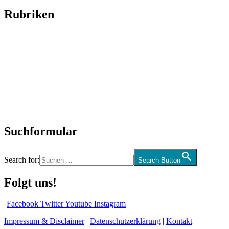
Rubriken
Titelstory
SchlagerNews
Neuerscheinungen
Interviews
Biographien
CD-Rezension
Kolumne
Audio-Interviews
und mehr…
Suchformular
Search for:
Search Button
Folgt uns!
Facebook
Twitter
Youtube
Instagram
Impressum & Disclaimer
|
Datenschutzerklärung
|
Kontakt