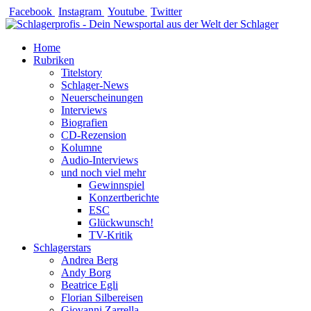
Zum
Facebook
Instagram
Youtube
Twitter
Inhalt
springen
Home
Rubriken
Titelstory
Schlager-News
Neuerscheinungen
Interviews
Biografien
CD-Rezension
Kolumne
Audio-Interviews
und noch viel mehr
Gewinnspiel
Konzertberichte
ESC
Glückwunsch!
TV-Kritik
Schlagerstars
Andrea Berg
Andy Borg
Beatrice Egli
Florian Silbereisen
Giovanni Zarrella