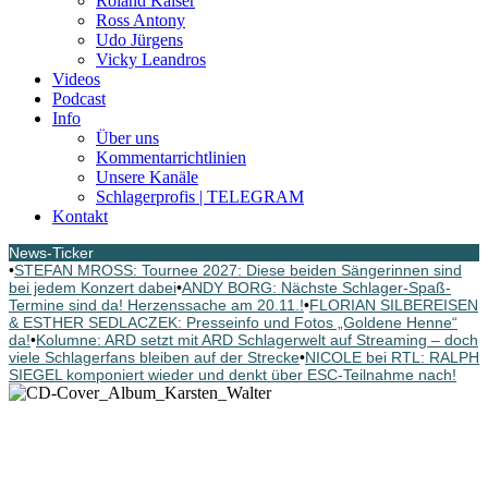
Roland Kaiser
Ross Antony
Udo Jürgens
Vicky Leandros
Videos
Podcast
Info
Über uns
Kommentarrichtlinien
Unsere Kanäle
Schlagerprofis | TELEGRAM
Kontakt
News-Ticker
•
STEFAN MROSS: Tournee 2027: Diese beiden Sängerinnen sind
bei jedem Konzert dabei
•
ANDY BORG: Nächste Schlager-Spaß-
Termine sind da! Herzenssache am 20.11.!
•
FLORIAN SILBEREISEN
& ESTHER SEDLACZEK: Presseinfo und Fotos „Goldene Henne“
da!
•
Kolumne: ARD setzt mit ARD Schlagerwelt auf Streaming – doch
viele Schlagerfans bleiben auf der Strecke
•
NICOLE bei RTL: RALPH
SIEGEL komponiert wieder und denkt über ESC-Teilnahme nach!