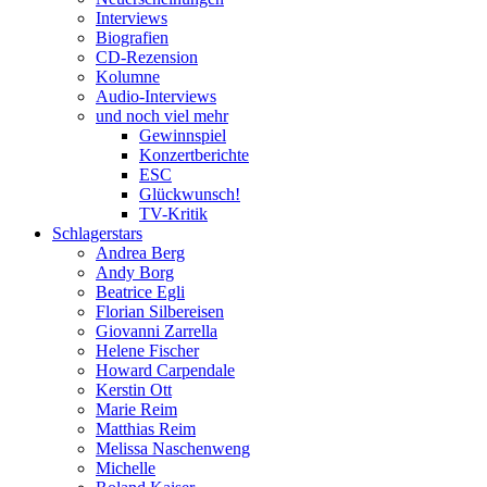
Interviews
Biografien
CD-Rezension
Kolumne
Audio-Interviews
und noch viel mehr
Gewinnspiel
Konzertberichte
ESC
Glückwunsch!
TV-Kritik
Schlagerstars
Andrea Berg
Andy Borg
Beatrice Egli
Florian Silbereisen
Giovanni Zarrella
Helene Fischer
Howard Carpendale
Kerstin Ott
Marie Reim
Matthias Reim
Melissa Naschenweng
Michelle