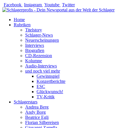
Zum
Facebook
Instagram
Youtube
Twitter
Inhalt
springen
Home
Rubriken
Titelstory
Schlager-News
Neuerscheinungen
Interviews
Biografien
CD-Rezension
Kolumne
Audio-Interviews
und noch viel mehr
Gewinnspiel
Konzertberichte
ESC
Glückwunsch!
TV-Kritik
Schlagerstars
Andrea Berg
Andy Borg
Beatrice Egli
Florian Silbereisen
Giovanni Zarrella