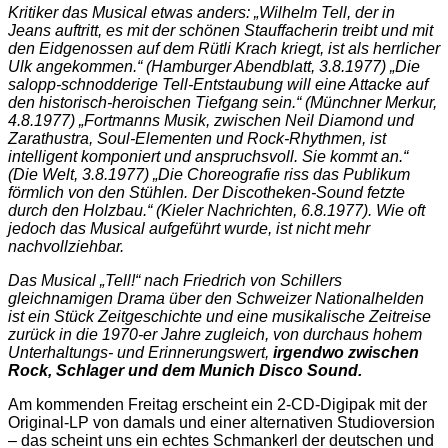
Kritiker das Musical etwas anders: „Wilhelm Tell, der in
Jeans auftritt, es mit der schönen Stauffacherin treibt und mit
den Eidgenossen auf dem Rütli Krach kriegt, ist als herrlicher
Ulk angekommen.“ (Hamburger Abendblatt, 3.8.1977) „Die
salopp-schnodderige Tell-Entstaubung will eine Attacke auf
den historisch-heroischen Tiefgang sein.“ (Münchner Merkur,
4.8.1977) „Fortmanns Musik, zwischen Neil Diamond und
Zarathustra, Soul-Elementen und Rock-Rhythmen, ist
intelligent komponiert und anspruchsvoll. Sie kommt an.“
(Die Welt, 3.8.1977) „Die Choreografie riss das Publikum
förmlich von den Stühlen. Der Discotheken-Sound fetzte
durch den Holzbau.“ (Kieler Nachrichten, 6.8.1977).
Wie oft
jedoch das Musical aufgeführt wurde, ist nicht mehr
nachvollziehbar.
Das Musical „Tell!“ nach Friedrich von Schillers
gleichnamigen Drama über den Schweizer Nationalhelden
ist ein Stück Zeitgeschichte und eine musikalische Zeitreise
zurück in die 1970-er Jahre zugleich, von durchaus hohem
Unterhaltungs- und Erinnerungswert,
irgendwo zwischen
Rock, Schlager und dem Munich Disco Sound.
Am kommenden Freitag erscheint ein 2-CD-Digipak mit der
Original-LP von damals und einer alternativen Studioversion
– das scheint uns ein echtes Schmankerl der deutschen und