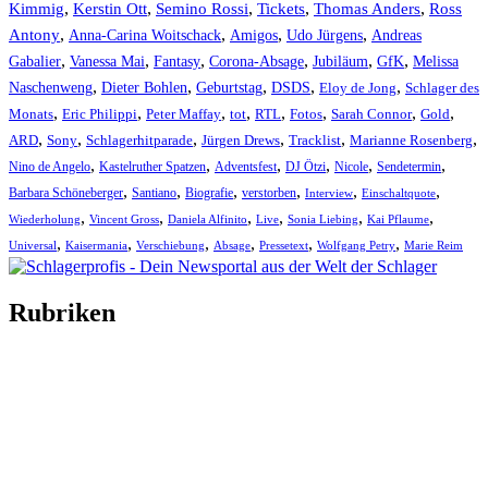
Kimmig
,
Kerstin Ott
,
,
,
,
Semino Rossi
Tickets
Thomas Anders
Ross
,
,
,
,
Antony
Anna-Carina Woitschack
Amigos
Udo Jürgens
Andreas
,
,
,
,
,
,
Gabalier
Vanessa Mai
Fantasy
Corona-Absage
Jubiläum
GfK
Melissa
,
,
,
,
,
Naschenweng
Dieter Bohlen
Geburtstag
DSDS
Eloy de Jong
Schlager des
,
,
,
,
,
,
,
,
Monats
Eric Philippi
Peter Maffay
tot
RTL
Fotos
Sarah Connor
Gold
,
,
,
,
,
,
ARD
Sony
Schlagerhitparade
Jürgen Drews
Tracklist
Marianne Rosenberg
,
,
,
,
,
,
Nino de Angelo
Kastelruther Spatzen
Adventsfest
DJ Ötzi
Nicole
Sendetermin
,
,
,
,
,
,
Barbara Schöneberger
Santiano
Biografie
verstorben
Interview
Einschaltquote
,
,
,
,
,
,
Wiederholung
Vincent Gross
Daniela Alfinito
Live
Sonia Liebing
Kai Pflaume
,
,
,
,
,
,
Universal
Kaisermania
Verschiebung
Absage
Pressetext
Wolfgang Petry
Marie Reim
Rubriken
Titelstory
SchlagerNews
Neuerscheinungen
Interviews
Biographien
CD-Rezension
Kolumne