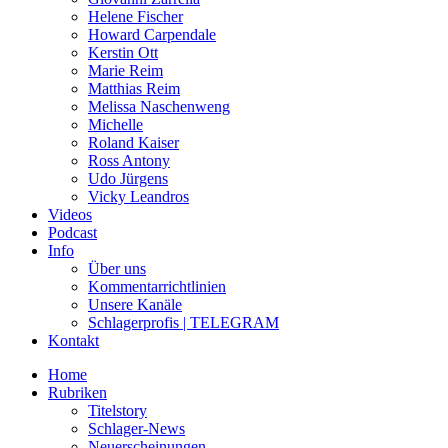
Helene Fischer
Howard Carpendale
Kerstin Ott
Marie Reim
Matthias Reim
Melissa Naschenweng
Michelle
Roland Kaiser
Ross Antony
Udo Jürgens
Vicky Leandros
Videos
Podcast
Info
Über uns
Kommentarrichtlinien
Unsere Kanäle
Schlagerprofis | TELEGRAM
Kontakt
Home
Rubriken
Titelstory
Schlager-News
Neuerscheinungen