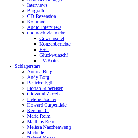
Interviews
Biografien
CD-Rezension
Kolumne
Audio-Interviews
und noch viel mehr
Gewinnspiel
Konzertberichte
ESC
Glückwunsch!
TV-Kritik
Schlagerstars
Andrea Berg
Andy Borg
Beatrice Egli
Florian Silbereisen
Giovanni Zarrella
Helene Fischer
Howard Carpendale
Kerstin Ott
Marie Reim
Matthias Reim
Melissa Naschenweng
Michelle