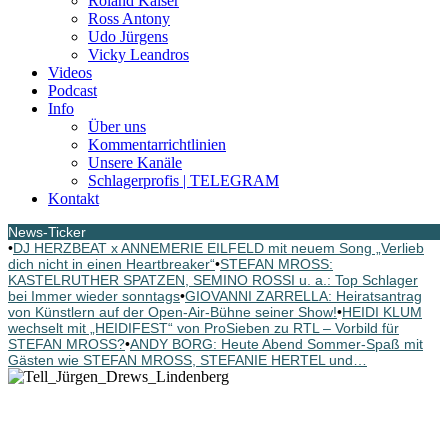
Roland Kaiser
Ross Antony
Udo Jürgens
Vicky Leandros
Videos
Podcast
Info
Über uns
Kommentarrichtlinien
Unsere Kanäle
Schlagerprofis | TELEGRAM
Kontakt
News-Ticker
•
DJ HERZBEAT x ANNEMERIE EILFELD mit neuem Song „Verlieb
dich nicht in einen Heartbreaker“
•
STEFAN MROSS:
KASTELRUTHER SPATZEN, SEMINO ROSSI u. a.: Top Schlager
bei Immer wieder sonntags
•
GIOVANNI ZARRELLA: Heiratsantrag
von Künstlern auf der Open-Air-Bühne seiner Show!
•
HEIDI KLUM
wechselt mit „HEIDIFEST“ von ProSieben zu RTL – Vorbild für
STEFAN MROSS?
•
ANDY BORG: Heute Abend Sommer-Spaß mit
Gästen wie STEFAN MROSS, STEFANIE HERTEL und…