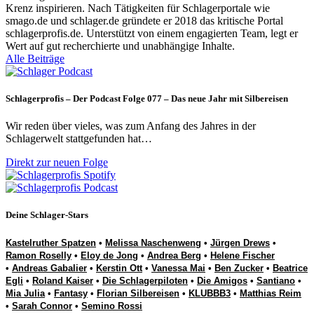
Krenz inspirieren. Nach Tätigkeiten für Schlagerportale wie
smago.de und schlager.de gründete er 2018 das kritische Portal
schlagerprofis.de. Unterstützt von einem engagierten Team, legt er
Wert auf gut recherchierte und unabhängige Inhalte.
Alle Beiträge
Schlagerprofis – Der Podcast Folge 077 – Das neue Jahr mit Silbereisen
Wir reden über vieles, was zum Anfang des Jahres in der
Schlagerwelt stattgefunden hat…
Direkt zur neuen Folge
Deine Schlager-Stars
Kastelruther Spatzen
•
Melissa Naschenweng
•
Jürgen Drews
•
Ramon Roselly
•
Eloy de Jong
•
Andrea Berg
•
Helene Fischer
•
Andreas Gabalier
•
Kerstin Ott
•
Vanessa Mai
•
Ben Zucker
•
Beatrice
Egli
•
Roland Kaiser
•
Die Schlagerpiloten
•
Die Amigos
•
Santiano
•
Mia Julia
•
Fantasy
•
Florian Silbereisen
•
KLUBBB3
•
Matthias Reim
•
Sarah Connor
•
Semino Rossi