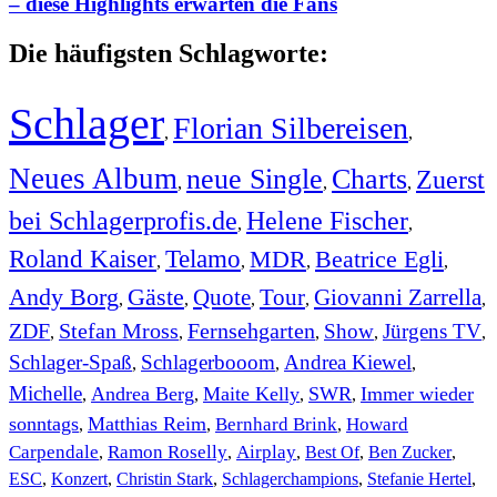
– diese Highlights erwarten die Fans
Die häufigsten Schlagworte:
Schlager
Florian Silbereisen
,
,
Neues Album
neue Single
Charts
Zuerst
,
,
,
bei Schlagerprofis.de
Helene Fischer
,
,
Roland Kaiser
Telamo
MDR
Beatrice Egli
,
,
,
,
Andy Borg
Gäste
Quote
Tour
Giovanni Zarrella
,
,
,
,
,
ZDF
Stefan Mross
Fernsehgarten
Show
Jürgens TV
,
,
,
,
,
Schlager-Spaß
Schlagerbooom
Andrea Kiewel
,
,
,
Michelle
Andrea Berg
Maite Kelly
SWR
Immer wieder
,
,
,
,
sonntags
Matthias Reim
Bernhard Brink
Howard
,
,
,
Carpendale
Ramon Roselly
Airplay
Best Of
Ben Zucker
,
,
,
,
,
ESC
,
Konzert
,
Christin Stark
,
Schlagerchampions
,
Stefanie Hertel
,