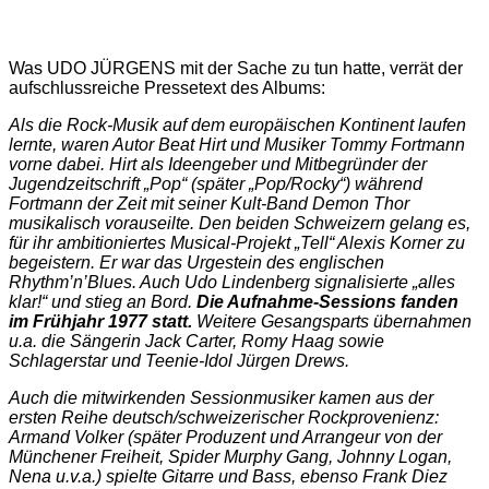
Was UDO JÜRGENS mit der Sache zu tun hatte, verrät der
aufschlussreiche Pressetext des Albums:
Als die Rock-Musik auf dem europäischen Kontinent laufen
lernte, waren Autor Beat Hirt und Musiker Tommy Fortmann
vorne dabei. Hirt als Ideengeber und Mitbegründer der
Jugendzeitschrift „Pop“ (später „Pop/Rocky“) während
Fortmann der Zeit mit seiner Kult-Band Demon Thor
musikalisch vorauseilte. Den beiden Schweizern gelang es,
für ihr ambitioniertes Musical-Projekt „Tell“ Alexis Korner zu
begeistern. Er war das Urgestein des englischen
Rhythm’n’Blues. Auch Udo Lindenberg signalisierte „alles
klar!“ und stieg an Bord.
Die Aufnahme-Sessions fanden
im Frühjahr 1977 statt.
Weitere Gesangsparts übernahmen
u.a. die Sängerin Jack Carter, Romy Haag sowie
Schlagerstar und Teenie-Idol Jürgen Drews.
Auch die mitwirkenden Sessionmusiker kamen aus der
ersten Reihe deutsch/schweizerischer Rockprovenienz:
Armand Volker (später Produzent und Arrangeur von der
Münchener Freiheit, Spider Murphy Gang, Johnny Logan,
Nena u.v.a.) spielte Gitarre und Bass, ebenso Frank Diez