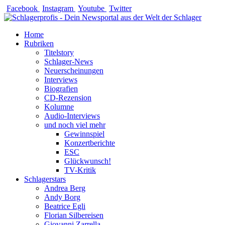
Zum
Facebook
Instagram
Youtube
Twitter
Inhalt
springen
Home
Rubriken
Titelstory
Schlager-News
Neuerscheinungen
Interviews
Biografien
CD-Rezension
Kolumne
Audio-Interviews
und noch viel mehr
Gewinnspiel
Konzertberichte
ESC
Glückwunsch!
TV-Kritik
Schlagerstars
Andrea Berg
Andy Borg
Beatrice Egli
Florian Silbereisen
Giovanni Zarrella