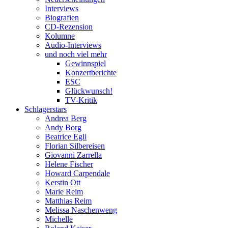
Interviews
Biografien
CD-Rezension
Kolumne
Audio-Interviews
und noch viel mehr
Gewinnspiel
Konzertberichte
ESC
Glückwunsch!
TV-Kritik
Schlagerstars
Andrea Berg
Andy Borg
Beatrice Egli
Florian Silbereisen
Giovanni Zarrella
Helene Fischer
Howard Carpendale
Kerstin Ott
Marie Reim
Matthias Reim
Melissa Naschenweng
Michelle