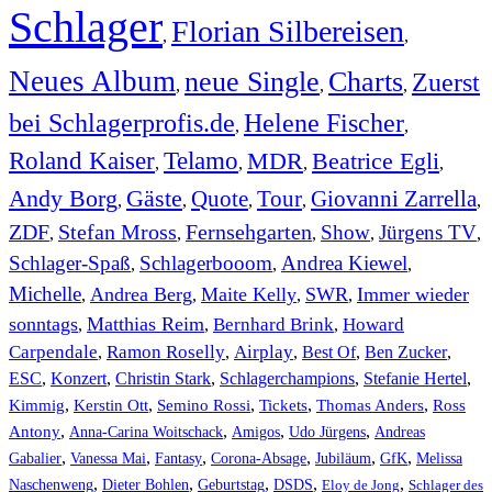
Schlager
Florian Silbereisen
,
,
Neues Album
neue Single
Charts
Zuerst
,
,
,
bei Schlagerprofis.de
Helene Fischer
,
,
Roland Kaiser
Telamo
MDR
Beatrice Egli
,
,
,
,
Andy Borg
Gäste
Quote
Tour
Giovanni Zarrella
,
,
,
,
,
ZDF
Stefan Mross
Fernsehgarten
Show
Jürgens TV
,
,
,
,
,
Schlager-Spaß
Schlagerbooom
Andrea Kiewel
,
,
,
Michelle
Andrea Berg
Maite Kelly
SWR
Immer wieder
,
,
,
,
sonntags
Matthias Reim
Bernhard Brink
Howard
,
,
,
Carpendale
Ramon Roselly
Airplay
Best Of
Ben Zucker
,
,
,
,
,
ESC
,
Konzert
,
Christin Stark
,
Schlagerchampions
,
Stefanie Hertel
,
Kimmig
,
Kerstin Ott
,
,
,
,
Semino Rossi
Tickets
Thomas Anders
Ross
,
,
,
,
Antony
Anna-Carina Woitschack
Amigos
Udo Jürgens
Andreas
,
,
,
,
,
,
Gabalier
Vanessa Mai
Fantasy
Corona-Absage
Jubiläum
GfK
Melissa
,
,
,
,
,
Naschenweng
Dieter Bohlen
Geburtstag
DSDS
Eloy de Jong
Schlager des