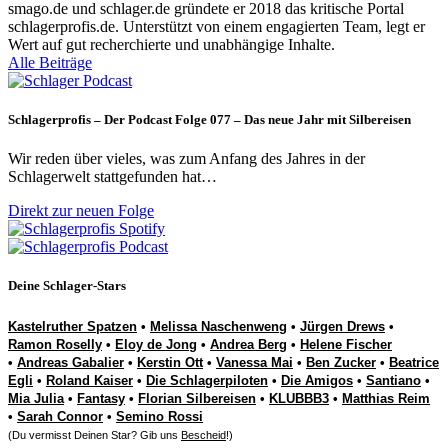
smago.de und schlager.de gründete er 2018 das kritische Portal
schlagerprofis.de. Unterstützt von einem engagierten Team, legt er
Wert auf gut recherchierte und unabhängige Inhalte.
Alle Beiträge
Schlagerprofis – Der Podcast Folge 077 – Das neue Jahr mit Silbereisen
Wir reden über vieles, was zum Anfang des Jahres in der
Schlagerwelt stattgefunden hat…
Direkt zur neuen Folge
Deine Schlager-Stars
Kastelruther Spatzen
•
Melissa Naschenweng
•
Jürgen Drews
•
Ramon Roselly
•
Eloy de Jong
•
Andrea Berg
•
Helene Fischer
•
Andreas Gabalier
•
Kerstin Ott
•
Vanessa Mai
•
Ben Zucker
•
Beatrice
Egli
•
Roland Kaiser
•
Die Schlagerpiloten
•
Die Amigos
•
Santiano
•
Mia Julia
•
Fantasy
•
Florian Silbereisen
•
KLUBBB3
•
Matthias Reim
•
Sarah Connor
•
Semino Rossi
(Du vermisst Deinen Star? Gib uns
Bescheid
!)