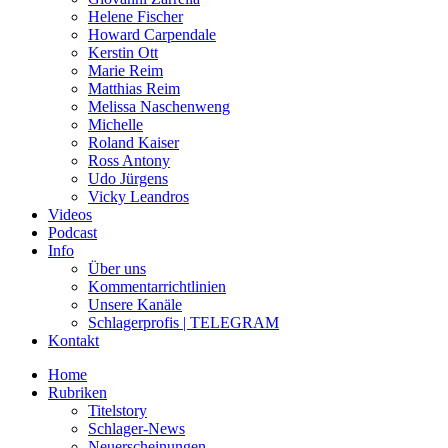
Helene Fischer
Howard Carpendale
Kerstin Ott
Marie Reim
Matthias Reim
Melissa Naschenweng
Michelle
Roland Kaiser
Ross Antony
Udo Jürgens
Vicky Leandros
Videos
Podcast
Info
Über uns
Kommentarrichtlinien
Unsere Kanäle
Schlagerprofis | TELEGRAM
Kontakt
Home
Rubriken
Titelstory
Schlager-News
Neuerscheinungen