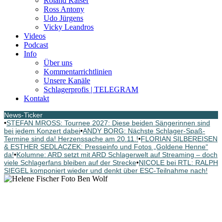
Roland Kaiser
Ross Antony
Udo Jürgens
Vicky Leandros
Videos
Podcast
Info
Über uns
Kommentarrichtlinien
Unsere Kanäle
Schlagerprofis | TELEGRAM
Kontakt
News-Ticker
•
STEFAN MROSS: Tournee 2027: Diese beiden Sängerinnen sind
bei jedem Konzert dabei
•
ANDY BORG: Nächste Schlager-Spaß-
Termine sind da! Herzenssache am 20.11.!
•
FLORIAN SILBEREISEN
& ESTHER SEDLACZEK: Presseinfo und Fotos „Goldene Henne“
da!
•
Kolumne: ARD setzt mit ARD Schlagerwelt auf Streaming – doch
viele Schlagerfans bleiben auf der Strecke
•
NICOLE bei RTL: RALPH
SIEGEL komponiert wieder und denkt über ESC-Teilnahme nach!