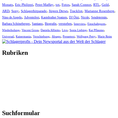
,
,
,
,
,
,
,
,
Monats
Eric Philippi
Peter Maffay
tot
Fotos
Sarah Connor
RTL
Gold
,
,
,
,
,
,
ARD
Sony
Schlagerhitparade
Jürgen Drews
Tracklist
Marianne Rosenberg
,
,
,
,
,
,
Nino de Angelo
Adventsfest
Kastelruther Spatzen
DJ Ötzi
Nicole
Sendetermin
,
,
,
,
,
,
Barbara Schöneberger
Santiano
Biografie
verstorben
Interview
Einschaltquote
,
,
,
,
,
,
Wiederholung
Vincent Gross
Daniela Alfinito
Live
Sonia Liebing
Kai Pflaume
,
,
,
,
,
,
Universal
Kaisermania
Verschiebung
Absage
Pressetext
Wolfgang Petry
Marie Reim
Rubriken
Titelstory
SchlagerNews
Neuerscheinungen
Interviews
Biographien
CD-Rezension
Kolumne
Audio-Interviews
und mehr…
Suchformular