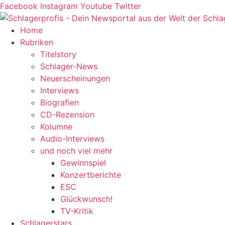
Zum
Facebook
Instagram
Youtube
Twitter
Inhalt
springen
Home
Rubriken
Titelstory
Schlager-News
Neuerscheinungen
Interviews
Biografien
CD-Rezension
Kolumne
Audio-Interviews
und noch viel mehr
Gewinnspiel
Konzertberichte
ESC
Glückwunsch!
TV-Kritik
Schlagerstars