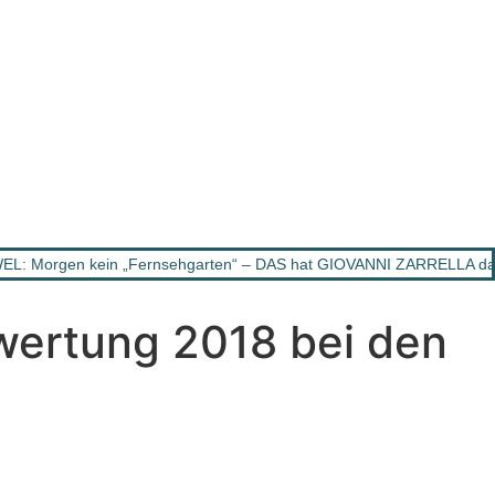
L: Morgen kein „Fernsehgarten“ – DAS hat GIOVANNI ZARRELLA dam
swertung 2018 bei den