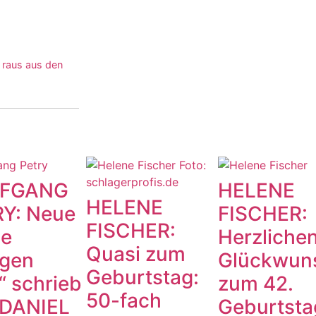
 raus aus den
FGANG
HELENE
HELENE
Y: Neue
FISCHER:
FISCHER:
le
Herzliche
Quasi zum
gen
Glückwun
Geburtstag:
“ schrieb
zum 42.
50-fach
. DANIEL
Geburtsta