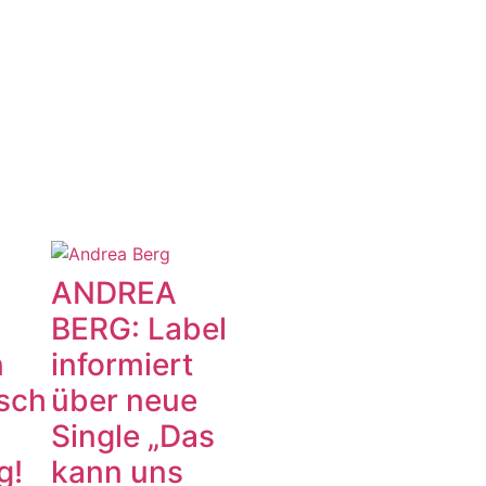
ANDREA
BERG: Label
n
informiert
sch
über neue
Single „Das
g!
kann uns