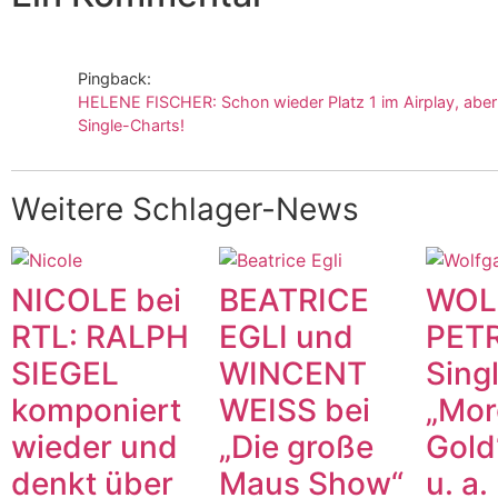
Pingback:
HELENE FISCHER: Schon wieder Platz 1 im Airplay, aber
Single-Charts!
Weitere Schlager-News
NICOLE bei
BEATRICE
WOL
RTL: RALPH
EGLI und
PETR
SIEGEL
WINCENT
Sing
komponiert
WEISS bei
„Mor
wieder und
„Die große
Gold
denkt über
Maus Show“
u. a