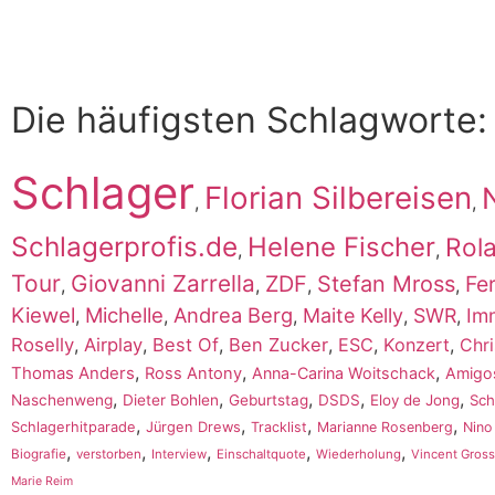
Die häufigsten Schlagworte:
Schlager
Florian Silbereisen
,
,
Schlagerprofis.de
Helene Fischer
Rola
,
,
Tour
Giovanni Zarrella
ZDF
Stefan Mross
Fe
,
,
,
,
Kiewel
Michelle
Andrea Berg
Maite Kelly
SWR
Im
,
,
,
,
,
Roselly
,
Airplay
,
Best Of
,
Ben Zucker
,
ESC
,
Konzert
,
Chri
,
,
,
Thomas Anders
Ross Antony
Anna-Carina Woitschack
Amigo
,
,
,
,
,
Naschenweng
Dieter Bohlen
Geburtstag
DSDS
Eloy de Jong
Sch
,
,
,
,
Schlagerhitparade
Jürgen Drews
Tracklist
Marianne Rosenberg
Nino
,
,
,
,
,
Biografie
verstorben
Interview
Einschaltquote
Wiederholung
Vincent Gross
Marie Reim