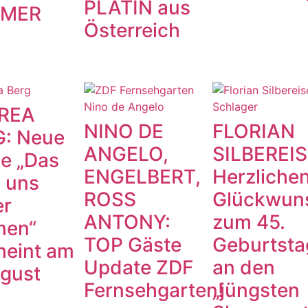
PLATIN aus
MER
Österreich
REA
NINO DE
FLORIAN
: Neue
ANGELO,
SILBEREIS
le „Das
ENGELBERT,
Herzliche
 uns
ROSS
Glückwun
er
ANTONY:
zum 45.
men“
TOP Gäste
Geburtsta
heint am
Update ZDF
an den
ugust
Fernsehgarten!
„jüngsten