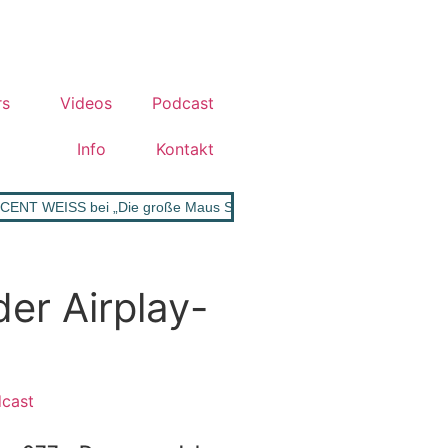
rs
Videos
Podcast
Info
Kontakt
CENT WEISS bei „Die große Maus Show“
•
WOLFGANG PETRY: Neu
er Airplay-