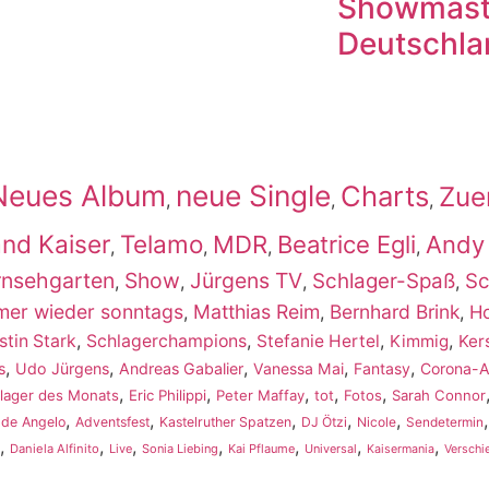
Showmast
Deutschla
Neues Album
neue Single
Charts
Zue
,
,
,
nd Kaiser
Telamo
MDR
Beatrice Egli
Andy
,
,
,
,
rnsehgarten
Show
Jürgens TV
Schlager-Spaß
Sc
,
,
,
,
mer wieder sonntags
Matthias Reim
Bernhard Brink
,
,
,
H
,
,
,
,
stin Stark
Schlagerchampions
Stefanie Hertel
Kimmig
Ker
,
,
,
,
,
s
Udo Jürgens
Andreas Gabalier
Vanessa Mai
Fantasy
Corona-
,
,
,
,
,
lager des Monats
Eric Philippi
Peter Maffay
tot
Fotos
Sarah Connor
,
,
,
,
,
 de Angelo
Adventsfest
Kastelruther Spatzen
DJ Ötzi
Nicole
Sendetermin
,
,
,
,
,
,
,
Daniela Alfinito
Live
Sonia Liebing
Kai Pflaume
Universal
Kaisermania
Verschi