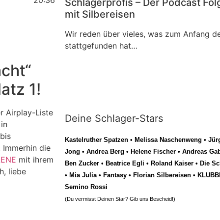
Schlagerprofis – Der Podcast Fol
mit Silbereisen
Wir reden über vieles, was zum Anfang de
stattgefunden hat…
cht“
Direkt zur neuen Folge
atz 1!
r Airplay-Liste
Deine Schlager-Stars
 in
bis
Kastelruther Spatzen
•
Melissa Naschenweng
•
Jür
: Immerhin die
Jong
•
Andrea Berg
•
Helene Fischer
•
Andreas Gab
LENE
mit ihrem
Ben Zucker
•
Beatrice Egli
•
Roland Kaiser
•
Die Sc
, liebe
•
Mia Julia
•
Fantasy
•
Florian Silbereisen
•
KLUBB
Semino Rossi
(Du vermisst Deinen Star? Gib uns
Bescheid
!)