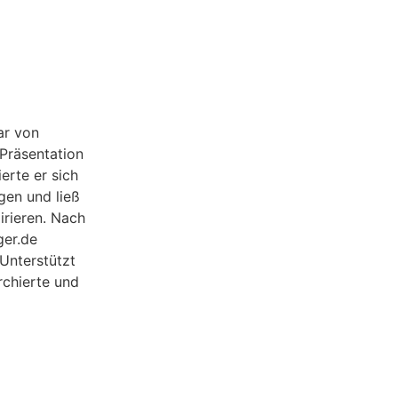
ar von
Präsentation
erte er sich
gen und ließ
irieren. Nach
ger.de
 Unterstützt
rchierte und