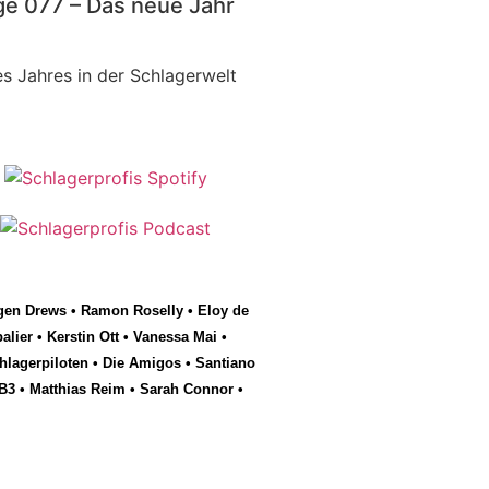
ge 077 – Das neue Jahr
s Jahres in der Schlagerwelt
gen Drews
•
Ramon Roselly
•
Eloy de
alier
•
Kerstin Ott
•
Vanessa Mai
•
hlagerpiloten
•
Die Amigos
•
Santiano
B3
•
Matthias Reim
•
Sarah Connor
•