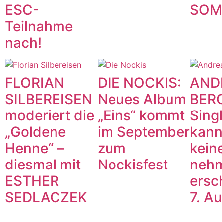
ESC-
SOM
Teilnahme
nach!
FLORIAN
DIE NOCKIS:
AND
SILBEREISEN
Neues Album
BERG
moderiert die
„Eins“ kommt
Sing
„Goldene
im September
kann
Henne“ –
zum
kein
diesmal mit
Nockisfest
neh
ESTHER
ersc
SEDLACZEK
7. A