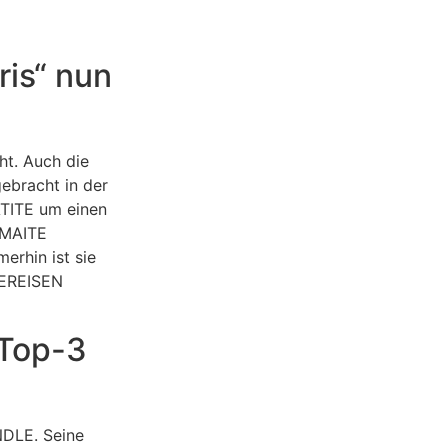
ris“ nun
ht. Auch die
gebracht in der
ATITE um einen
b MAITE
erhin ist sie
BEREISEN
Top-3
NDLE. Seine