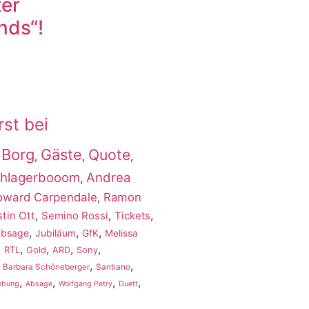
er
nds“!
rst bei
 Borg
Gäste
Quote
,
,
,
hlagerbooom
Andrea
,
oward Carpendale
,
Ramon
,
,
,
stin Ott
Semino Rossi
Tickets
,
,
,
Absage
Jubiläum
GfK
Melissa
,
,
,
,
,
RTL
Gold
ARD
Sony
,
,
,
Barbara Schöneberger
Santiano
,
,
,
,
ebung
Absage
Wolfgang Petry
Duett