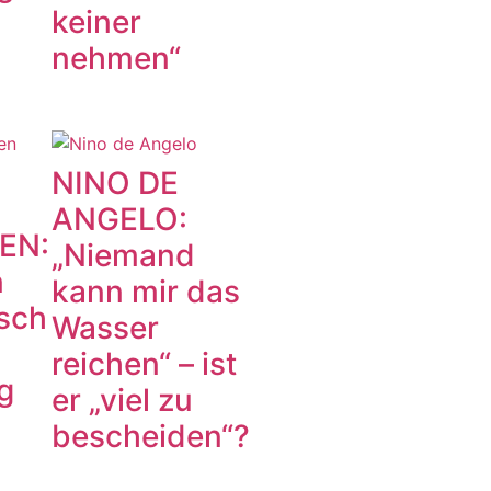
keiner
nehmen“
NINO DE
ANGELO:
EN:
„Niemand
n
kann mir das
sch
Wasser
reichen“ – ist
g
er „viel zu
bescheiden“?