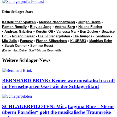
Deine Schlager-Stars
Kastelruther Spatzen
•
Melissa Naschenweng
•
Jürgen Drews
•
Ramon Roselly
•
Eloy de Jong
•
Andrea Berg
•
Helene Fischer
•
Andreas Gabalier
•
Kerstin Ott
•
Vanessa Mai
•
Ben Zucker
•
Beatrice
Egli
•
Roland Kaiser
•
Die Schlagerpiloten
•
Die Amigos
•
Santiano
•
Mia Julia
•
Fantasy
•
Florian Silbereisen
•
KLUBBB3
•
Matthias Reim
•
Sarah Connor
•
Semino Rossi
(Du vermisst Deinen Star? Gib uns
Bescheid
!)
Weitere Schlager-News
BERNHARD BRINK: Keiner war musikalisch so oft
im Fernsehgarten Gast wie der Schlagertitan!
SCHLAGERPILOTEN: Mit „Laguna Blue – Sterne
überm Paradies“ geht die musikalische Traumreise