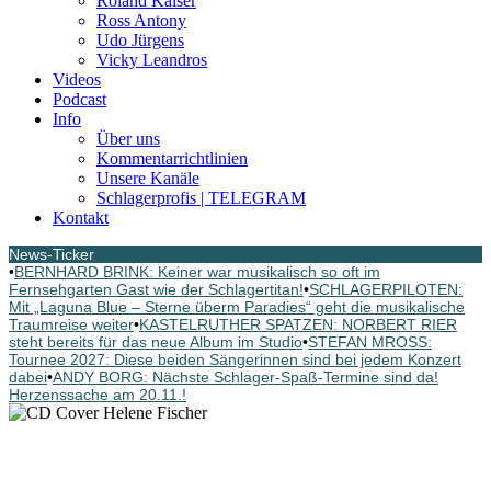
Roland Kaiser
Ross Antony
Udo Jürgens
Vicky Leandros
Videos
Podcast
Info
Über uns
Kommentarrichtlinien
Unsere Kanäle
Schlagerprofis | TELEGRAM
Kontakt
News-Ticker
•
BERNHARD BRINK: Keiner war musikalisch so oft im
Fernsehgarten Gast wie der Schlagertitan!
•
SCHLAGERPILOTEN:
Mit „Laguna Blue – Sterne überm Paradies“ geht die musikalische
Traumreise weiter
•
KASTELRUTHER SPATZEN: NORBERT RIER
steht bereits für das neue Album im Studio
•
STEFAN MROSS:
Tournee 2027: Diese beiden Sängerinnen sind bei jedem Konzert
dabei
•
ANDY BORG: Nächste Schlager-Spaß-Termine sind da!
Herzenssache am 20.11.!