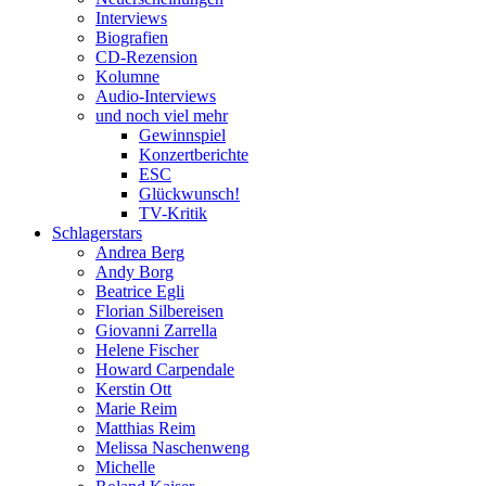
Interviews
Biografien
CD-Rezension
Kolumne
Audio-Interviews
und noch viel mehr
Gewinnspiel
Konzertberichte
ESC
Glückwunsch!
TV-Kritik
Schlagerstars
Andrea Berg
Andy Borg
Beatrice Egli
Florian Silbereisen
Giovanni Zarrella
Helene Fischer
Howard Carpendale
Kerstin Ott
Marie Reim
Matthias Reim
Melissa Naschenweng
Michelle