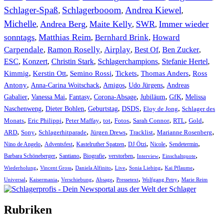
Schlager-Spaß
Schlagerbooom
Andrea Kiewel
,
,
,
Michelle
Andrea Berg
Maite Kelly
SWR
Immer wieder
,
,
,
,
sonntags
Matthias Reim
Bernhard Brink
Howard
,
,
,
Carpendale
Ramon Roselly
Airplay
Best Of
Ben Zucker
,
,
,
,
,
ESC
,
Konzert
,
Christin Stark
,
Schlagerchampions
,
Stefanie Hertel
,
Kimmig
,
Kerstin Ott
,
,
,
,
Semino Rossi
Tickets
Thomas Anders
Ross
,
,
,
,
Antony
Anna-Carina Woitschack
Amigos
Udo Jürgens
Andreas
,
,
,
,
,
,
Gabalier
Vanessa Mai
Fantasy
Corona-Absage
Jubiläum
GfK
Melissa
,
,
,
,
,
Naschenweng
Dieter Bohlen
Geburtstag
DSDS
Eloy de Jong
Schlager des
,
,
,
,
,
,
,
,
Monats
Eric Philippi
Peter Maffay
tot
Fotos
Sarah Connor
RTL
Gold
,
,
,
,
,
,
ARD
Sony
Schlagerhitparade
Jürgen Drews
Tracklist
Marianne Rosenberg
,
,
,
,
,
,
Nino de Angelo
Adventsfest
Kastelruther Spatzen
DJ Ötzi
Nicole
Sendetermin
,
,
,
,
,
,
Barbara Schöneberger
Santiano
Biografie
verstorben
Interview
Einschaltquote
,
,
,
,
,
,
Wiederholung
Vincent Gross
Daniela Alfinito
Live
Sonia Liebing
Kai Pflaume
,
,
,
,
,
,
Universal
Kaisermania
Verschiebung
Absage
Pressetext
Wolfgang Petry
Marie Reim
Rubriken