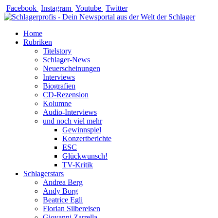
Zum
Facebook
Instagram
Youtube
Twitter
Inhalt
springen
Home
Rubriken
Titelstory
Schlager-News
Neuerscheinungen
Interviews
Biografien
CD-Rezension
Kolumne
Audio-Interviews
und noch viel mehr
Gewinnspiel
Konzertberichte
ESC
Glückwunsch!
TV-Kritik
Schlagerstars
Andrea Berg
Andy Borg
Beatrice Egli
Florian Silbereisen
Giovanni Zarrella