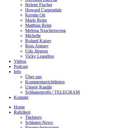
Helene Fischer
Howard Carpendale
Kerstin Ott
Marie Reim
Matthias Reim
Melissa Naschenweng
Michelle
Roland Kaiser
Ross Antony
Udo Jürgens
Vicky Leandros
Videos
Podcast
Info
Über uns
Kommentarrichtlinien
Unsere Kanäle
Schlagerprofis | TELEGRAM
Kontakt
Home
Rubriken
Titelstory
Schlager-News
Neuerscheinungen