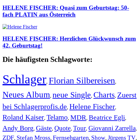
HELENE FISCHER: Quasi zum Geburtstag: 50-
fach PLATIN aus Österreich
HELENE FISCHER: Herzlichen Glückwunsch zum
42. Geburtstag!
Die häufigsten Schlagworte:
Schlager
Florian Silbereisen
,
,
Neues Album
neue Single
Charts
Zuerst
,
,
,
bei Schlagerprofis.de
Helene Fischer
,
,
Roland Kaiser
Telamo
MDR
Beatrice Egli
,
,
,
,
Andy Borg
Gäste
Quote
Tour
Giovanni Zarrella
,
,
,
,
,
ZDF
Stefan Mross
Fernsehgarten
Show
Jürgens TV
,
,
,
,
,