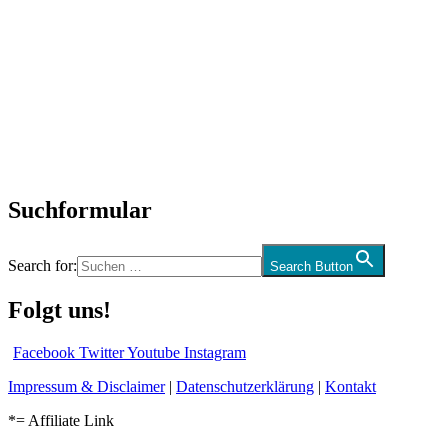
Titelstory
SchlagerNews
Neuerscheinungen
Interviews
Biographien
CD-Rezension
Kolumne
Audio-Interviews
und mehr…
Suchformular
Search for:
Search Button
Folgt uns!
Facebook
Twitter
Youtube
Instagram
Impressum & Disclaimer
|
Datenschutzerklärung
|
Kontakt
*= Affiliate Link