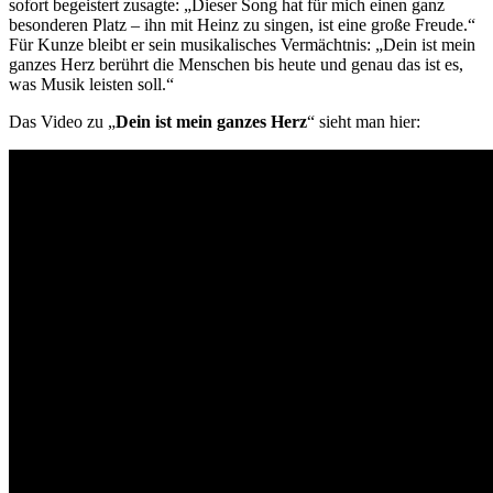
sofort begeistert zusagte: „Dieser Song hat für mich einen ganz
besonderen Platz – ihn mit Heinz zu singen, ist eine große Freude.“
Für Kunze bleibt er sein musikalisches Vermächtnis: „Dein ist mein
ganzes Herz berührt die Menschen bis heute und genau das ist es,
was Musik leisten soll.“
Das Video zu „
Dein ist mein ganzes Herz
“ sieht man hier: