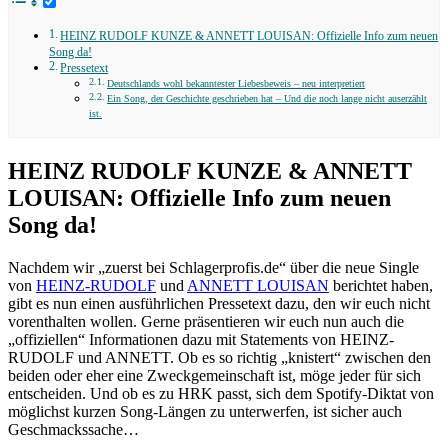
HEINZ RUDOLF KUNZE & ANNETT LOUISAN: Offizielle Info zum neuen
Song da!
Pressetext
Deutschlands wohl bekanntester Liebesbeweis – neu interpretiert
Ein Song, der Geschichte geschrieben hat – Und die noch lange nicht auserzählt
ist.
HEINZ RUDOLF KUNZE & ANNETT
LOUISAN: Offizielle Info zum neuen
Song da!
Nachdem wir „zuerst bei Schlagerprofis.de“ über die neue Single
von
HEINZ-RUDOLF
und
ANNETT LOUISAN
berichtet haben,
gibt es nun einen ausführlichen Pressetext dazu, den wir euch nicht
vorenthalten wollen. Gerne präsentieren wir euch nun auch die
„offiziellen“ Informationen dazu mit Statements von HEINZ-
RUDOLF und ANNETT. Ob es so richtig „knistert“ zwischen den
beiden oder eher eine Zweckgemeinschaft ist, möge jeder für sich
entscheiden. Und ob es zu HRK passt, sich dem Spotify-Diktat von
möglichst kurzen Song-Längen zu unterwerfen, ist sicher auch
Geschmackssache…