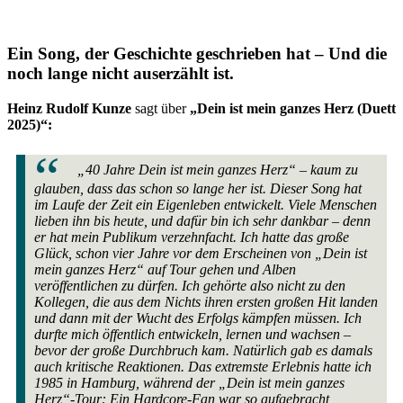
Ein Song, der Geschichte geschrieben hat – Und die
noch lange nicht auserzählt ist.
Heinz Rudolf Kunze
sagt über
„Dein ist mein ganzes Herz (Duett
2025)“:
„40 Jahre Dein ist mein ganzes Herz“ – kaum zu
glauben, dass das schon so lange her ist. Dieser Song hat
im Laufe der Zeit ein Eigenleben entwickelt. Viele Menschen
lieben ihn bis heute, und dafür bin ich sehr dankbar – denn
er hat mein Publikum verzehnfacht.
Ich hatte das große
Glück, schon vier Jahre vor dem Erscheinen von „Dein ist
mein ganzes Herz“ auf Tour gehen und Alben
veröffentlichen zu dürfen. Ich gehörte also nicht zu den
Kollegen, die aus dem Nichts ihren ersten großen Hit landen
und dann mit der Wucht des Erfolgs kämpfen müssen. Ich
durfte mich öffentlich entwickeln, lernen und wachsen –
bevor der große Durchbruch kam.
Natürlich gab es damals
auch kritische Reaktionen. Das extremste Erlebnis hatte ich
1985 in Hamburg, während der „Dein ist mein ganzes
Herz“-Tour: Ein Hardcore-Fan war so aufgebracht