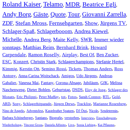
Roland Kaiser
Telamo
MDR
Beatrice Egli
,
,
,
,
Andy Borg
Gäste
Quote
Tour
Giovanni Zarrella
,
,
,
,
,
ZDF
Stefan Mross
Fernsehgarten
Show
Jürgens TV
,
,
,
,
,
Schlager-Spaß
Schlagerbooom
Andrea Kiewel
,
,
,
Michelle
Andrea Berg
Maite Kelly
SWR
Immer wieder
,
,
,
,
sonntags
Matthias Reim
Bernhard Brink
Howard
,
,
,
Carpendale
Ramon Roselly
Airplay
Best Of
Ben Zucker
,
,
,
,
,
ESC
,
Konzert
,
Christin Stark
,
Schlagerchampions
,
Stefanie Hertel
,
Kimmig
,
Kerstin Ott
,
,
,
,
Semino Rossi
Tickets
Thomas Anders
Ross
,
,
,
,
Antony
Anna-Carina Woitschack
Amigos
Udo Jürgens
Andreas
,
,
,
,
,
,
Gabalier
Vanessa Mai
Fantasy
Corona-Absage
Jubiläum
GfK
Melissa
,
,
,
,
,
Naschenweng
Dieter Bohlen
Geburtstag
DSDS
Eloy de Jong
Schlager des
,
,
,
,
,
,
,
,
Monats
Eric Philippi
Peter Maffay
tot
Fotos
Sarah Connor
RTL
Gold
,
,
,
,
,
,
ARD
Sony
Schlagerhitparade
Jürgen Drews
Tracklist
Marianne Rosenberg
,
,
,
,
,
,
Nino de Angelo
Adventsfest
Kastelruther Spatzen
DJ Ötzi
Nicole
Sendetermin
,
,
,
,
,
,
Barbara Schöneberger
Santiano
Biografie
verstorben
Interview
Einschaltquote
,
,
,
,
,
,
Wiederholung
Vincent Gross
Daniela Alfinito
Live
Sonia Liebing
Kai Pflaume