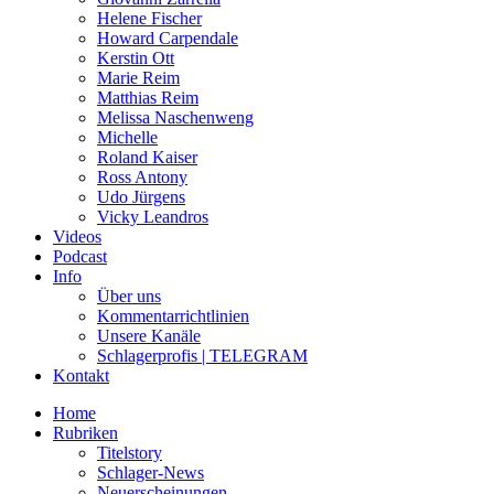
Helene Fischer
Howard Carpendale
Kerstin Ott
Marie Reim
Matthias Reim
Melissa Naschenweng
Michelle
Roland Kaiser
Ross Antony
Udo Jürgens
Vicky Leandros
Videos
Podcast
Info
Über uns
Kommentarrichtlinien
Unsere Kanäle
Schlagerprofis | TELEGRAM
Kontakt
Home
Rubriken
Titelstory
Schlager-News
Neuerscheinungen