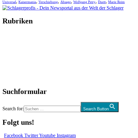
,
,
,
,
,
,
Universal
Kaisermania
Verschiebung
Absage
Wolfgang Petry
Duett
Marie Reim
Rubriken
Titelstory
SchlagerNews
Neuerscheinungen
Interviews
Biographien
CD-Rezension
Kolumne
Audio-Interviews
und mehr…
Suchformular
Search for:
Search Button
Folgt uns!
Facebook
Twitter
Youtube
Instagram