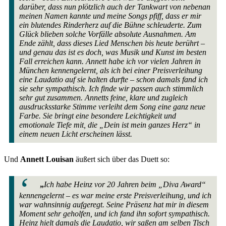
darüber, dass nun plötzlich auch der Tankwart von nebenan
meinen Namen kannte und meine Songs pfiff, dass er mir
ein blutendes Rinderherz auf die Bühne schleuderte. Zum
Glück blieben solche Vorfälle absolute Ausnahmen. Am
Ende zählt, dass dieses Lied Menschen bis heute berührt –
und genau das ist es doch, was Musik und Kunst im besten
Fall erreichen kann.
Annett habe ich vor vielen Jahren in
München kennengelernt, als ich bei einer Preisverleihung
eine Laudatio auf sie halten durfte – schon damals fand ich
sie sehr sympathisch. Ich finde wir passen auch stimmlich
sehr gut zusammen. Annetts feine, klare und zugleich
ausdrucksstarke Stimme verleiht dem Song eine ganz neue
Farbe. Sie bringt eine besondere Leichtigkeit und
emotionale Tiefe mit, die „Dein ist mein ganzes Herz“ in
einem neuen Licht erscheinen lässt.
Und
Annett Louisan
äußert sich über das Duett so:
„
Ich habe Heinz vor 20 Jahren beim „Diva Award“
kennengelernt – es war meine erste Preisverleihung, und ich
war wahnsinnig aufgeregt. Seine Präsenz hat mir in diesem
Moment sehr geholfen, und ich fand ihn sofort sympathisch.
Heinz hielt damals die Laudatio, wir saßen am selben Tisch