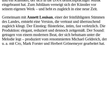
und ein Klassiker, der sich in die DNA deutschsprachiger Musik
eingebrannt hat. Zum Jubiläum verneigt sich der Künstler vor
seinem eigenen Werk – und hebt es zugleich in eine neue Zeit.
Gemeinsam mit
Annett Louisan
, einer der feinfühligsten Stimmen
des Landes, entsteht eine Version, die vertraut und überraschend
zugleich klingt. Der Einstieg: flüsterleise, intim, fast verletzlich. Die
Produktion: elegant, reduziert und dennoch zeitgemäß. Der Sound:
getragen von einem modernen Beat, der sich behutsam unter die
Melodie legt – produziert vom renommierten Michael Geldreich, der
u. a. mit Cro, Mark Forster und Herbert Grönemeyer gearbeitet hat.