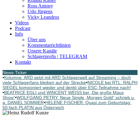
Roland Kaiser
Ross Antony
Udo Jürgens
Vicky Leandros
Videos
Podcast
Info
Über uns
Kommentarrichtlinien
Unsere Kanäle
Schlagerprofis | TELEGRAM
Kontakt
News-Ticker
•
Kolumne: ARD setzt mit ARD Schlagerwelt auf Streaming – doch
viele Schlagerfans bleiben auf der Strecke
•
NICOLE bei RTL: RALPH
SIEGEL komponiert wieder und denkt über ESC-Teilnahme nach!
•
BEATRICE EGLI und WINCENT WEISS bei „Die große Maus
Show“
•
WOLFGANG PETRY: Neue Single „Morgen Gold“ schrieb u.
a. DANIEL SOMMER
•
HELENE FISCHER: Quasi zum Geburtstag:
50-fach PLATIN aus Österreich