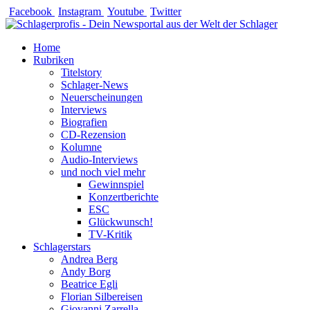
Zum
Facebook
Instagram
Youtube
Twitter
Inhalt
springen
Home
Rubriken
Titelstory
Schlager-News
Neuerscheinungen
Interviews
Biografien
CD-Rezension
Kolumne
Audio-Interviews
und noch viel mehr
Gewinnspiel
Konzertberichte
ESC
Glückwunsch!
TV-Kritik
Schlagerstars
Andrea Berg
Andy Borg
Beatrice Egli
Florian Silbereisen
Giovanni Zarrella