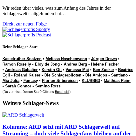
Wir reden über vieles, was zum Anfang des Jahres in der
Schlagerwelt stattgefunden hat…
Direkt zur neuen Folge
Deine Schlager-Stars
Kastelruther Spatzen
•
Melissa Naschenweng
•
Jürgen Drews
•
Ramon Roselly
•
Eloy de Jong
•
Andrea Berg
•
Helene Fischer
•
Andreas Gabalier
•
Kerstin Ott
•
Vanessa Mai
•
Ben Zucker
•
Beatrice
Egli
•
Roland Kaiser
•
Die Schlagerpiloten
•
Die Amigos
•
Santiano
•
Mia Julia
•
Fantasy
•
Florian Silbereisen
•
KLUBBB3
•
Matthias Reim
•
Sarah Connor
•
Semino Rossi
(Du vermisst Deinen Star? Gib uns
Bescheid
!)
Weitere Schlager-News
Kolumne: ARD setzt mit ARD Schlagerwelt auf
Streaming – doch viele Schlagerfans bleiben auf der