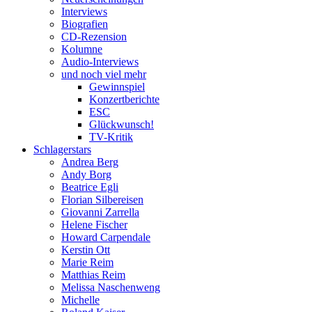
Interviews
Biografien
CD-Rezension
Kolumne
Audio-Interviews
und noch viel mehr
Gewinnspiel
Konzertberichte
ESC
Glückwunsch!
TV-Kritik
Schlagerstars
Andrea Berg
Andy Borg
Beatrice Egli
Florian Silbereisen
Giovanni Zarrella
Helene Fischer
Howard Carpendale
Kerstin Ott
Marie Reim
Matthias Reim
Melissa Naschenweng
Michelle