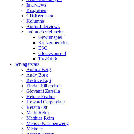
Interviews
Biografien
CD-Rezension
Kolumne
Audio-Interviews
und noch viel mehr
Gewinnspiel
Konzertberichte
ESC
Glückwunsch!
TV-Kritik
Schlagerstars
Andrea Berg
Andy Borg
Beatrice Egli
Florian Silbereisen
Giovanni Zarrella
Helene Fischer
Howard Carpendale
Kerstin Ott
Marie Reim
Matthias Reim
Melissa Naschenweng
Michelle