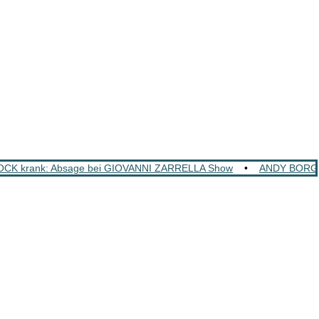
K krank: Absage bei GIOVANNI ZARRELLA Show
•
ANDY BORG: S