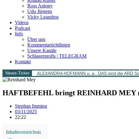
Roland Kaiser
Ross Antony
Udo Jürgens
Vicky Leandros
Videos
Podcast
Info
Über uns
Kommentarrichtlinien
Unsere Kanäle
Schlagerprofis | TELEGRAM
Kontakt
News-Ticker
ALEXANDRA HOFMANN u. a.: DAS sind die ARD Sch
HAFTBEFEHL bringt REINHARD MEY mit N
Stephan Imming
03/11/2025
22:22
Inhaltsverzeichnis