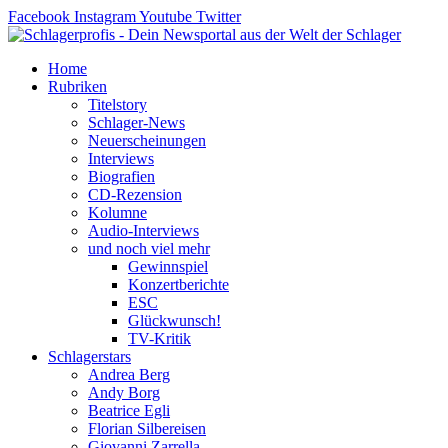
Zum
Facebook
Instagram
Youtube
Twitter
Inhalt
springen
Home
Rubriken
Titelstory
Schlager-News
Neuerscheinungen
Interviews
Biografien
CD-Rezension
Kolumne
Audio-Interviews
und noch viel mehr
Gewinnspiel
Konzertberichte
ESC
Glückwunsch!
TV-Kritik
Schlagerstars
Andrea Berg
Andy Borg
Beatrice Egli
Florian Silbereisen
Giovanni Zarrella