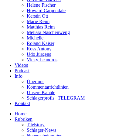
Helene Fischer
Howard Carpendale
Kerstin Ott
Marie Reim
Matthias Reim
Melissa Naschenweng
Michelle
Roland Kaiser
Ross Antony
Udo Jürgens
Vicky Leandros
Videos
Podcast
Info
Über uns
Kommentarrichtlinien
Unsere Kanäle
Schlagerprofis | TELEGRAM
Kontakt
Home
Rubriken
Titelstory
Schlager-News
Neuerscheinungen