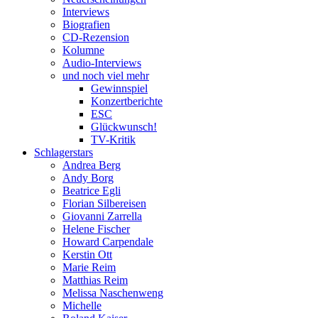
Interviews
Biografien
CD-Rezension
Kolumne
Audio-Interviews
und noch viel mehr
Gewinnspiel
Konzertberichte
ESC
Glückwunsch!
TV-Kritik
Schlagerstars
Andrea Berg
Andy Borg
Beatrice Egli
Florian Silbereisen
Giovanni Zarrella
Helene Fischer
Howard Carpendale
Kerstin Ott
Marie Reim
Matthias Reim
Melissa Naschenweng
Michelle