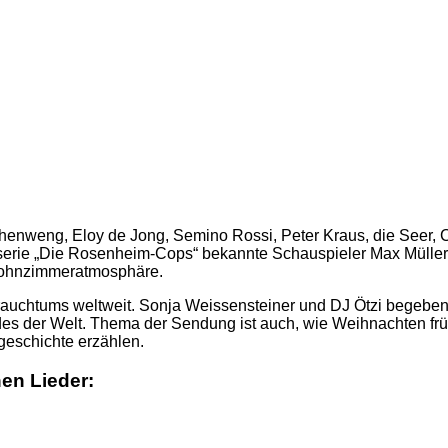
chenweng, Eloy de Jong, Semino Rossi, Peter Kraus, die Seer, 
rie „Die Rosenheim-Cops“ bekannte Schauspieler Max Müller. D
 Wohnzimmeratmosphäre.
htsbrauchtums weltweit. Sonja Weissensteiner und DJ Ötzi begeb
es der Welt. Thema der Sendung ist auch, wie Weihnachten frü
geschichte erzählen.
en Lieder: