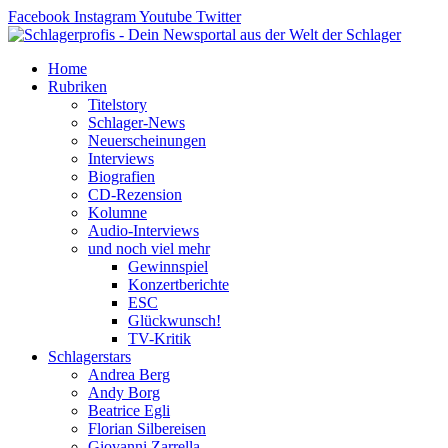
Zum
Facebook
Instagram
Youtube
Twitter
Inhalt
springen
Home
Rubriken
Titelstory
Schlager-News
Neuerscheinungen
Interviews
Biografien
CD-Rezension
Kolumne
Audio-Interviews
und noch viel mehr
Gewinnspiel
Konzertberichte
ESC
Glückwunsch!
TV-Kritik
Schlagerstars
Andrea Berg
Andy Borg
Beatrice Egli
Florian Silbereisen
Giovanni Zarrella