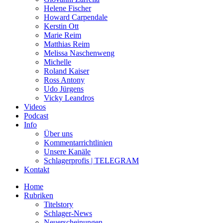
Helene Fischer
Howard Carpendale
Kerstin Ott
Marie Reim
Matthias Reim
Melissa Naschenweng
Michelle
Roland Kaiser
Ross Antony
Udo Jürgens
Vicky Leandros
Videos
Podcast
Info
Über uns
Kommentarrichtlinien
Unsere Kanäle
Schlagerprofis | TELEGRAM
Kontakt
Home
Rubriken
Titelstory
Schlager-News
Neuerscheinungen