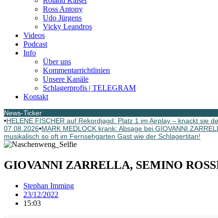
Roland Kaiser
Ross Antony
Udo Jürgens
Vicky Leandros
Videos
Podcast
Info
Über uns
Kommentarrichtlinien
Unsere Kanäle
Schlagerprofis | TELEGRAM
Kontakt
News-Ticker
•
HELENE FISCHER auf Rekordjagd: Platz 1 im Airplay – knackt sie
07.08.2026
•
MARK MEDLOCK krank: Absage bei GIOVANNI ZARREL
musikalisch so oft im Fernsehgarten Gast wie der Schlagertitan!
GIOVANNI ZARRELLA, SEMINO ROSSI, EL
Stephan Imming
23/12/2022
15:03