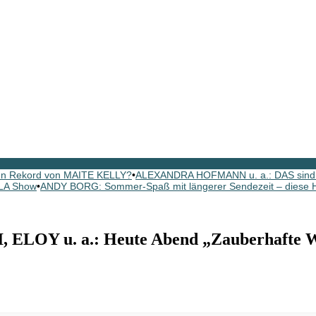
 den Rekord von MAITE KELLY?
•
ALEXANDRA HOFMANN u. a.: DAS sind d
LA Show
•
ANDY BORG: Sommer-Spaß mit längerer Sendezeit – diese Hi
OY u. a.: Heute Abend „Zauberhafte W