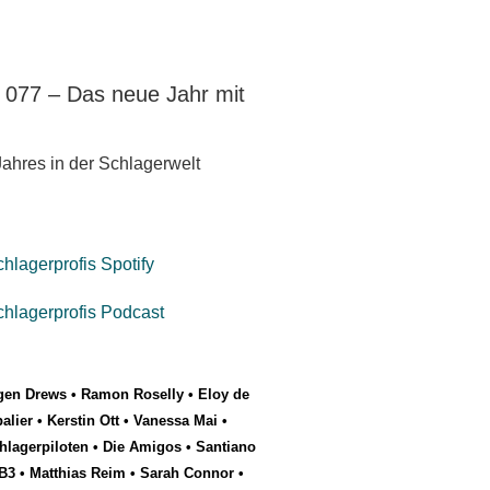
e 077 – Das neue Jahr mit
ahres in der Schlagerwelt
gen Drews
•
Ramon Roselly
•
Eloy de
alier
•
Kerstin Ott
•
Vanessa Mai
•
hlagerpiloten
•
Die Amigos
•
Santiano
B3
•
Matthias Reim
•
Sarah Connor
•