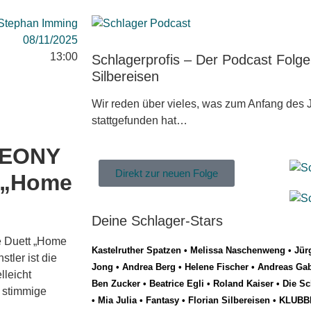
Stephan Imming
08/11/2025
13:00
Schlagerprofis – Der Podcast Folg
Silbereisen
Wir reden über vieles, was zum Anfang des J
stattgefunden hat…
LEONY
Direkt zur neuen Folge
: „Home
Deine Schlager-Stars
e Duett „Home
Kastelruther Spatzen
•
Melissa Naschenweng
•
Jür
tler ist die
Jong
•
Andrea Berg
•
Helene Fischer
•
Andreas Gab
lleicht
Ben Zucker
•
Beatrice Egli
•
Roland Kaiser
•
Die Sc
 stimmige
•
Mia Julia
•
Fantasy
•
Florian Silbereisen
•
KLUBB