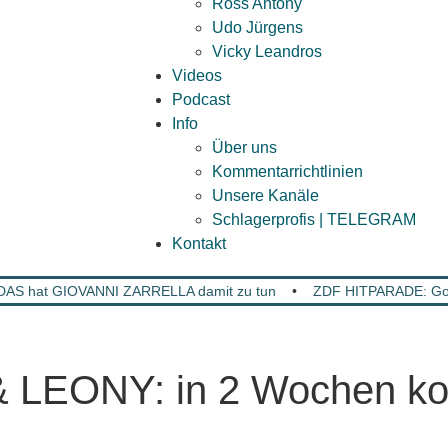
Ross Antony
Udo Jürgens
Vicky Leandros
Videos
Podcast
Info
Über uns
Kommentarrichtlinien
Unsere Kanäle
Schlagerprofis | TELEGRAM
Kontakt
DAS hat GIOVANNI ZARRELLA damit zu tun
•
ZDF HITPARADE: Gold
LEONY: in 2 Wochen ko