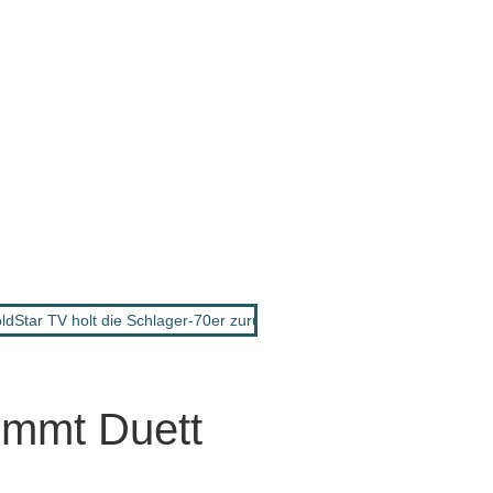
Star TV holt die Schlager-70er zurück ins Fernsehen!
•
VANESSA M
mmt Duett