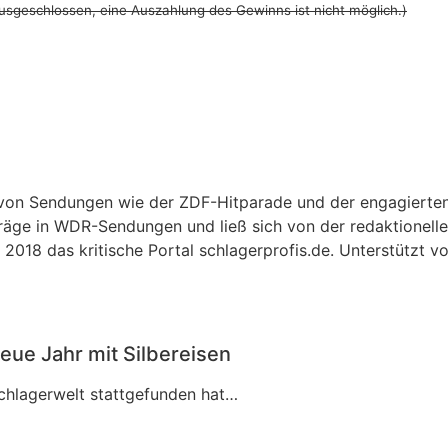
usgeschlossen, eine Auszahlung des Gewinns ist nicht möglich.)
r von Sendungen wie der ZDF-Hitparade und der engagierte
träge in WDR-Sendungen und ließ sich von der redaktionellen
2018 das kritische Portal schlagerprofis.de. Unterstützt v
eue Jahr mit Silbereisen
Schlagerwelt stattgefunden hat…