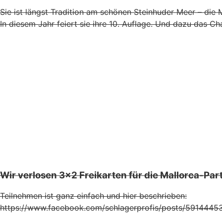
Sie ist längst Tradition am schönen Steinhuder Meer – di
In diesem Jahr feiert sie ihre 10. Auflage. Und dazu das 
Wir verlosen 3×2 Freikarten für die Mallorca-Par
Teilnehmen ist ganz einfach und hier beschrieben:
https://www.facebook.com/schlagerprofis/posts/591444