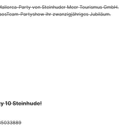
e Mallorca-Party von Steinhuder Meer Tourismus GmbH.
ChaosTeam-Partyshow ihr zwanzigjähriges Jubiläum.
ty 10 Steinhude!
535033889