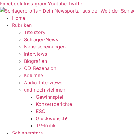
Zum
Facebook
Instagram
Youtube
Twitter
Inhalt
springen
Home
Rubriken
Titelstory
Schlager-News
Neuerscheinungen
Interviews
Biografien
CD-Rezension
Kolumne
Audio-Interviews
und noch viel mehr
Gewinnspiel
Konzertberichte
ESC
Glückwunsch!
TV-Kritik
Schlagerstars