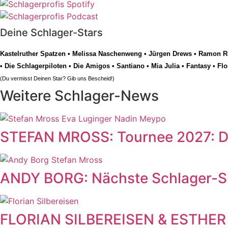
Deine Schlager-Stars
Kastelruther Spatzen
•
Melissa Naschenweng
•
Jürgen Drews
•
Ramon Ro
•
Die Schlagerpiloten
•
Die Amigos
•
Santiano
•
Mia Julia
•
Fantasy
•
Flo
(Du vermisst Deinen Star? Gib uns
Bescheid
!)
Weitere Schlager-News
STEFAN MROSS: Tournee 2027: Di
ANDY BORG: Nächste Schlager-Sp
FLORIAN SILBEREISEN & ESTHER 