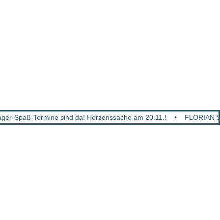
er-Spaß-Termine sind da! Herzenssache am 20.11.!
•
FLORIAN S