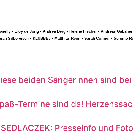
selly
•
Eloy de Jong
•
Andrea Berg
•
Helene Fischer
•
Andreas Gabalier
rian Silbereisen
•
KLUBBB3
•
Matthias Reim
•
Sarah Connor
•
Semino R
ese beiden Sängerinnen sind bei
aß-Termine sind da! Herzenssach
SEDLACZEK: Presseinfo und Foto