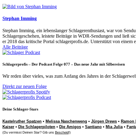
Stephan Imming
Stephan Imming, ein lebenslanger Schlagerenthusiast, war von Sendu
Schlagergeschehen, leistete Beiträge in WDR-Sendungen und ließ sich
er 2018 das kritische Portal schlagerprofis.de. Unterstützt von einem 
Alle Beiträge
Schlagerprofis – Der Podcast Folge 077 – Das neue Jahr mit Silbereisen
Wir reden über vieles, was zum Anfang des Jahres in der Schlagerwel
Direkt zur neuen Folge
Deine Schlager-Stars
Kastelruther Spatzen
•
Melissa Naschenweng
•
Jürgen Drews
•
Ramon 
Kaiser
•
Die Schlagerpiloten
•
Die Amigos
•
Santiano
•
Mia Julia
•
Fant
(Du vermisst Deinen Star? Gib uns
Bescheid
!)