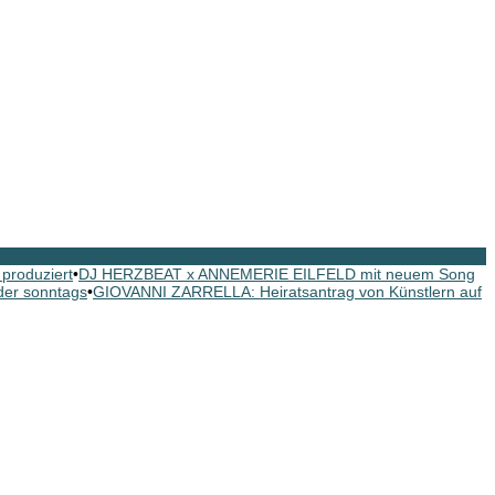
roduziert
•
DJ HERZBEAT x ANNEMERIE EILFELD mit neuem Song
er sonntags
•
GIOVANNI ZARRELLA: Heiratsantrag von Künstlern auf