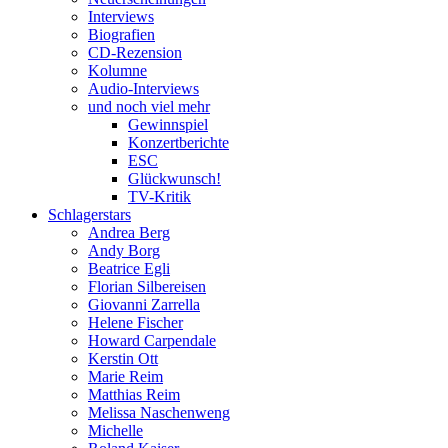
Interviews
Biografien
CD-Rezension
Kolumne
Audio-Interviews
und noch viel mehr
Gewinnspiel
Konzertberichte
ESC
Glückwunsch!
TV-Kritik
Schlagerstars
Andrea Berg
Andy Borg
Beatrice Egli
Florian Silbereisen
Giovanni Zarrella
Helene Fischer
Howard Carpendale
Kerstin Ott
Marie Reim
Matthias Reim
Melissa Naschenweng
Michelle