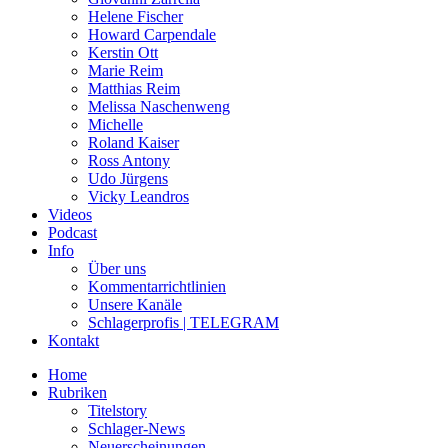
Helene Fischer
Howard Carpendale
Kerstin Ott
Marie Reim
Matthias Reim
Melissa Naschenweng
Michelle
Roland Kaiser
Ross Antony
Udo Jürgens
Vicky Leandros
Videos
Podcast
Info
Über uns
Kommentarrichtlinien
Unsere Kanäle
Schlagerprofis | TELEGRAM
Kontakt
Home
Rubriken
Titelstory
Schlager-News
Neuerscheinungen