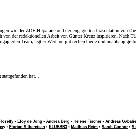
ngen wie der ZDF-Hitparade und der engagierten Präsentation von Die
 von der redaktionellen Arbeit von Günter Krenz inspirieren. Nach Tät
engagierten Team, legt er Wert auf gut recherchierte und unabhängige In
t stattgefunden hat…
Roselly
•
Eloy de Jong
•
Andrea Berg
•
Helene Fischer
•
Andreas Gabalie
asy
•
Florian Silbereisen
•
KLUBBB3
•
Matthias Reim
•
Sarah Connor
•
S