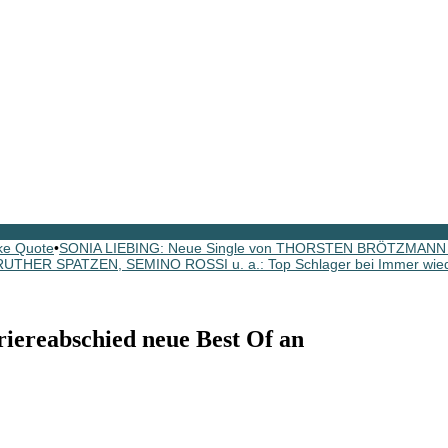
ke Quote
•
SONIA LIEBING: Neue Single von THORSTEN BRÖTZMANN p
HER SPATZEN, SEMINO ROSSI u. a.: Top Schlager bei Immer wied
reabschied neue Best Of an