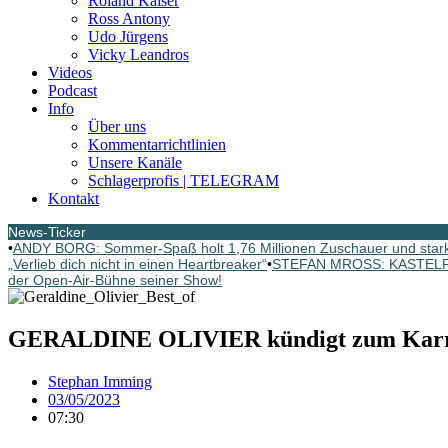
Roland Kaiser
Ross Antony
Udo Jürgens
Vicky Leandros
Videos
Podcast
Info
Über uns
Kommentarrichtlinien
Unsere Kanäle
Schlagerprofis | TELEGRAM
Kontakt
News-Ticker
•
ANDY BORG: Sommer-Spaß holt 1,76 Millionen Zuschauer und star
„Verlieb dich nicht in einen Heartbreaker“
•
STEFAN MROSS: KASTELRUT
der Open-Air-Bühne seiner Show!
GERALDINE OLIVIER kündigt zum Karrie
Stephan Imming
03/05/2023
07:30