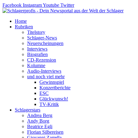
Zum
Facebook
Instagram
Youtube
Twitter
Inhalt
springen
Home
Rubriken
Titelstory
Schlager-News
Neuerscheinungen
Interviews
Biografien
CD-Rezension
Kolumne
Audio-Interviews
und noch viel mehr
Gewinnspiel
Konzertberichte
ESC
Glückwunsch!
TV-Kritik
Schlagerstars
Andrea Berg
Andy Borg
Beatrice Egli
Florian Silbereisen
Giovanni Zarrella