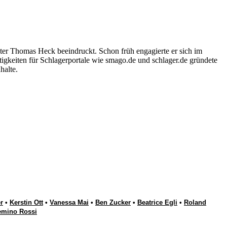
ter Thomas Heck beeindruckt. Schon früh engagierte er sich im
igkeiten für Schlagerportale wie smago.de und schlager.de gründete
halte.
r
•
Kerstin Ott
•
Vanessa Mai
•
Ben Zucker
•
Beatrice Egli
•
Roland
emino Rossi