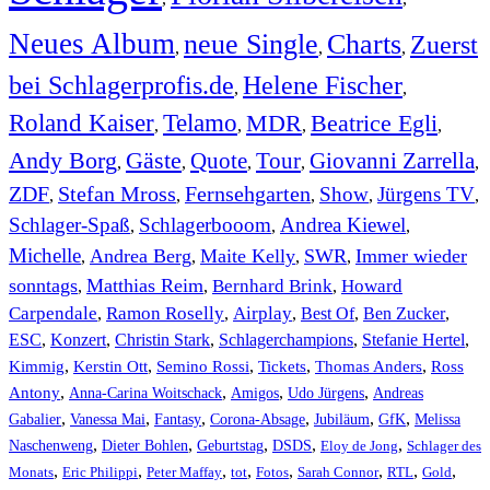
Neues Album
neue Single
Charts
Zuerst
,
,
,
bei Schlagerprofis.de
Helene Fischer
,
,
Roland Kaiser
Telamo
MDR
Beatrice Egli
,
,
,
,
Andy Borg
Gäste
Quote
Tour
Giovanni Zarrella
,
,
,
,
,
ZDF
Stefan Mross
Fernsehgarten
Show
Jürgens TV
,
,
,
,
,
Schlager-Spaß
Schlagerbooom
Andrea Kiewel
,
,
,
Michelle
Andrea Berg
Maite Kelly
SWR
Immer wieder
,
,
,
,
sonntags
Matthias Reim
Bernhard Brink
Howard
,
,
,
Carpendale
Ramon Roselly
Airplay
Best Of
Ben Zucker
,
,
,
,
,
ESC
,
Konzert
,
Christin Stark
,
Schlagerchampions
,
Stefanie Hertel
,
Kimmig
,
Kerstin Ott
,
,
,
,
Semino Rossi
Tickets
Thomas Anders
Ross
,
,
,
,
Antony
Anna-Carina Woitschack
Amigos
Udo Jürgens
Andreas
,
,
,
,
,
,
Gabalier
Vanessa Mai
Fantasy
Corona-Absage
Jubiläum
GfK
Melissa
,
,
,
,
,
Naschenweng
Dieter Bohlen
Geburtstag
DSDS
Eloy de Jong
Schlager des
,
,
,
,
,
,
,
,
Monats
Eric Philippi
Peter Maffay
tot
Fotos
Sarah Connor
RTL
Gold