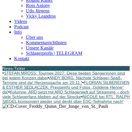
Roland Kaiser
Ross Antony
Udo Jürgens
Vicky Leandros
Videos
Podcast
Info
Über uns
Kommentarrichtlinien
Unsere Kanäle
Schlagerprofis | TELEGRAM
Kontakt
News-Ticker
•
STEFAN MROSS: Tournee 2027: Diese beiden Sängerinnen sind
bei jedem Konzert dabei
•
ANDY BORG: Nächste Schlager-Spaß-
Termine sind da! Herzenssache am 20.11.!
•
FLORIAN SILBEREISEN
& ESTHER SEDLACZEK: Presseinfo und Fotos „Goldene Henne“
da!
•
Kolumne: ARD setzt mit ARD Schlagerwelt auf Streaming – doch
viele Schlagerfans bleiben auf der Strecke
•
NICOLE bei RTL: RALPH
SIEGEL komponiert wieder und denkt über ESC-Teilnahme nach!