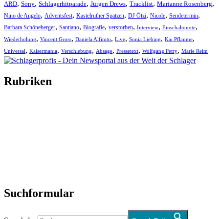
,
,
,
,
,
,
ARD
Sony
Schlagerhitparade
Jürgen Drews
Tracklist
Marianne Rosenberg
,
,
,
,
,
,
Nino de Angelo
Adventsfest
Kastelruther Spatzen
DJ Ötzi
Nicole
Sendetermin
,
,
,
,
,
,
Barbara Schöneberger
Santiano
Biografie
verstorben
Interview
Einschaltquote
,
,
,
,
,
,
Wiederholung
Vincent Gross
Daniela Alfinito
Live
Sonia Liebing
Kai Pflaume
,
,
,
,
,
,
Universal
Kaisermania
Verschiebung
Absage
Pressetext
Wolfgang Petry
Marie Reim
Rubriken
Titelstory
SchlagerNews
Neuerscheinungen
Interviews
Biographien
CD-Rezension
Kolumne
Audio-Interviews
und mehr…
Suchformular