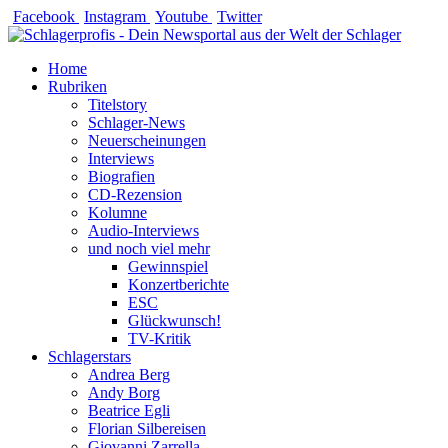
Zum
Facebook
Instagram
Youtube
Twitter
Inhalt
springen
Home
Rubriken
Titelstory
Schlager-News
Neuerscheinungen
Interviews
Biografien
CD-Rezension
Kolumne
Audio-Interviews
und noch viel mehr
Gewinnspiel
Konzertberichte
ESC
Glückwunsch!
TV-Kritik
Schlagerstars
Andrea Berg
Andy Borg
Beatrice Egli
Florian Silbereisen
Giovanni Zarrella