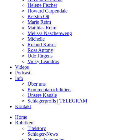
Helene Fischer
Howard Carpendale
Kerstin Ott
Marie Reim
Matthias Reim
Melissa Naschenweng
Michelle
Roland Kaiser
Ross Antony
Udo Jürgens
Vicky Leandros
Videos
Podcast
Info
Über uns
Kommentarrichtlinien
Unsere Kanäle
Schlagerprofis | TELEGRAM
Kontakt
Home
Rubriken
Titelstory
Schlager-News
Neuerscheinungen