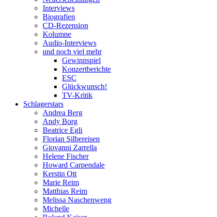
Interviews
Biografien
CD-Rezension
Kolumne
Audio-Interviews
und noch viel mehr
Gewinnspiel
Konzertberichte
ESC
Glückwunsch!
TV-Kritik
Schlagerstars
Andrea Berg
Andy Borg
Beatrice Egli
Florian Silbereisen
Giovanni Zarrella
Helene Fischer
Howard Carpendale
Kerstin Ott
Marie Reim
Matthias Reim
Melissa Naschenweng
Michelle