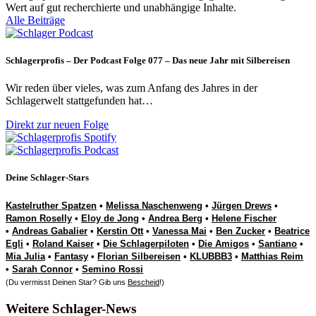
Wert auf gut recherchierte und unabhängige Inhalte.
Alle Beiträge
Schlagerprofis – Der Podcast Folge 077 – Das neue Jahr mit Silbereisen
Wir reden über vieles, was zum Anfang des Jahres in der
Schlagerwelt stattgefunden hat…
Direkt zur neuen Folge
Deine Schlager-Stars
Kastelruther Spatzen
•
Melissa Naschenweng
•
Jürgen Drews
•
Ramon Roselly
•
Eloy de Jong
•
Andrea Berg
•
Helene Fischer
•
Andreas Gabalier
•
Kerstin Ott
•
Vanessa Mai
•
Ben Zucker
•
Beatrice
Egli
•
Roland Kaiser
•
Die Schlagerpiloten
•
Die Amigos
•
Santiano
•
Mia Julia
•
Fantasy
•
Florian Silbereisen
•
KLUBBB3
•
Matthias Reim
•
Sarah Connor
•
Semino Rossi
(Du vermisst Deinen Star? Gib uns
Bescheid
!)
Weitere Schlager-News