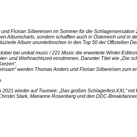
d Florian Silbereisen im Sommer für die Schlagersensation 20
chen Albumcharts, sondern schafften auch in Österreich und in 
roduzierte Album ununterbrochen in den Top 50 der Offiziellen D
ober bei unikat music / 221 Music die erweiterte Winter-Editi
ter- und Weihnachtszeit einstimmen. Darunter Titel wie „Die sc
Kerzen“.
 einsam“ werden Thomas Anders und Florian Silbereisen zum er
.
021 wieder auf Tournee: „Das großen Schlagerfest.XXL“ mit F
g, Christin Stark, Marianne Rosenberg und den DDC-Breakdancer