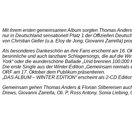
Mit ihrem ersten gemeinsamen Album sorgten Thomas Anders un
nur in Deutschland sensationell Platz 1 der Offiziellen Deuts
von Christian Geller (u.a. Eloy de Jong, Giovanni Zarrella) p
Als besonderes Dankeschön an ihre Fans erscheint am 16. Okt
besinnliche und auch tanzbare Schlagersongs, die auf die Win
York“ oder die wunderschöne Ballade „Und brennen 100.000 
Die erste Single aus der Winter-Edition „Gemeinsam niemals
ORF am 17. Oktober dem Publikum präsentieren.
„DAS ALBUM – WINTER EDITION“ erscheint als 2-CD Edition
Gemeinsam gehen Thomas Anders & Florian Silbereisen auch 2
Drews, Giovanni Zarrella, Oli. P, Ross Antony, Sonia Liebin