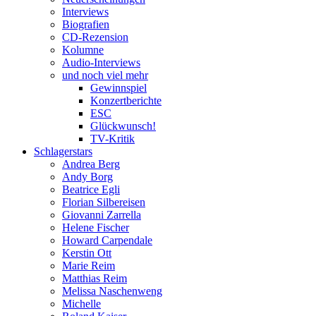
Interviews
Biografien
CD-Rezension
Kolumne
Audio-Interviews
und noch viel mehr
Gewinnspiel
Konzertberichte
ESC
Glückwunsch!
TV-Kritik
Schlagerstars
Andrea Berg
Andy Borg
Beatrice Egli
Florian Silbereisen
Giovanni Zarrella
Helene Fischer
Howard Carpendale
Kerstin Ott
Marie Reim
Matthias Reim
Melissa Naschenweng
Michelle