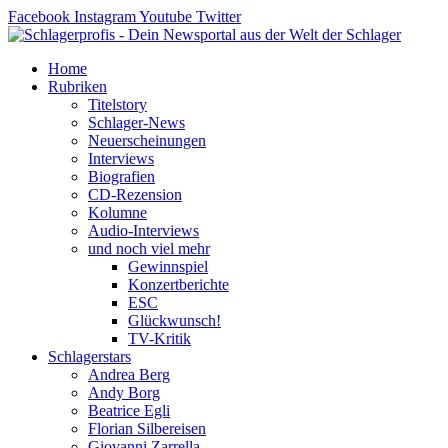
Zum
Facebook
Instagram
Youtube
Twitter
Inhalt
springen
Home
Rubriken
Titelstory
Schlager-News
Neuerscheinungen
Interviews
Biografien
CD-Rezension
Kolumne
Audio-Interviews
und noch viel mehr
Gewinnspiel
Konzertberichte
ESC
Glückwunsch!
TV-Kritik
Schlagerstars
Andrea Berg
Andy Borg
Beatrice Egli
Florian Silbereisen
Giovanni Zarrella