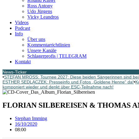
Roland Kaiser
Ross Antony
Udo Jürgens
Vicky Leandros
Videos
Podcast
Info
Über uns
Kommentarrichtlinien
Unsere Kanäle
Schlagerprofis | TELEGRAM
Kontakt
News-Ticker
•
STEFAN MROSS: Tournee 2027: Diese beiden Sängerinnen sind bei
ESTHER SEDLACZEK: Presseinfo und Fotos „Goldene Henne“ da!
•
K
komponiert wieder und denkt über ESC-Teilnahme nach!
FLORIAN SILBEREISEN & THOMAS ANDER
Stephan Imming
16/10/2020
08:00