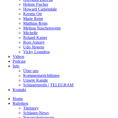
Helene Fischer
Howard Carpendale
Kerstin Ott
Marie Reim
Matthias Reim
Melissa Naschenweng
Michelle
Roland Kaiser
Ross Antony
Udo Jürgens
Vicky Leandros
Videos
Podcast
Info
Über uns
Kommentarrichtlinien
Unsere Kanäle
Schlagerprofis | TELEGRAM
Kontakt
Home
Rubriken
Titelstory
Schlager-News
Neuerscheinungen