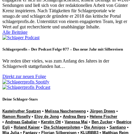
Sendungen und ließ sich von der redaktionellen Arbeit von Günter
Krenz inspirieren. Nach Tätigkeiten für Schlagerportale wie
smago.de und schlager.de gründete er 2018 das kritische Portal
schlagerprofis.de. Unterstützt von einem engagierten Team, legt er
Wert auf gut recherchierte und unabhängige Inhalte.
Alle Beiträge
Schlagerprofis – Der Podcast Folge 077 – Das neue Jahr mit Silbereisen
Wir reden über vieles, was zum Anfang des Jahres in der
Schlagerwelt stattgefunden hat…
Direkt zur neuen Folge
Deine Schlager-Stars
Kastelruther Spatzen
•
Melissa Naschenweng
•
Jürgen Drews
•
Ramon Roselly
•
Eloy de Jong
•
Andrea Berg
•
Helene Fischer
•
Andreas Gabalier
•
Kerstin Ott
•
Vanessa Mai
•
Ben Zucker
•
Beatrice
Egli
•
Roland Kaiser
•
Die Schlagerpiloten
•
Die Amigos
•
Santiano
•
Mia Julia
•
Fantasy
•
Florian Silbereisen
•
KLUBBB3
•
Matthias Reim