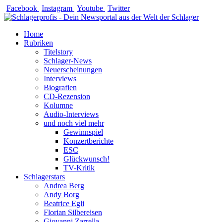
Zum
Facebook
Instagram
Youtube
Twitter
Inhalt
springen
Home
Rubriken
Titelstory
Schlager-News
Neuerscheinungen
Interviews
Biografien
CD-Rezension
Kolumne
Audio-Interviews
und noch viel mehr
Gewinnspiel
Konzertberichte
ESC
Glückwunsch!
TV-Kritik
Schlagerstars
Andrea Berg
Andy Borg
Beatrice Egli
Florian Silbereisen
Giovanni Zarrella