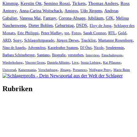
Kimmig
,
Kerstin Ott
,
,
,
,
Semino Rossi
Tickets
Thomas Anders
Ross
,
,
,
,
Antony
Anna-Carina Woitschack
Amigos
Udo Jürgens
Andreas
,
,
,
,
,
,
Gabalier
Vanessa Mai
Fantasy
Corona-Absage
Jubiläum
GfK
Melissa
,
,
,
,
,
Naschenweng
Dieter Bohlen
Geburtstag
DSDS
Eloy de Jong
Schlager des
,
,
,
,
,
,
,
,
Monats
Eric Philippi
Peter Maffay
tot
Fotos
Sarah Connor
RTL
Gold
,
,
,
,
,
,
ARD
Sony
Schlagerhitparade
Jürgen Drews
Tracklist
Marianne Rosenberg
,
,
,
,
,
,
Nino de Angelo
Adventsfest
Kastelruther Spatzen
DJ Ötzi
Nicole
Sendetermin
,
,
,
,
,
,
Barbara Schöneberger
Santiano
Biografie
verstorben
Interview
Einschaltquote
,
,
,
,
,
,
Wiederholung
Vincent Gross
Daniela Alfinito
Live
Sonia Liebing
Kai Pflaume
,
,
,
,
,
,
Universal
Kaisermania
Verschiebung
Absage
Pressetext
Wolfgang Petry
Marie Reim
Rubriken
Titelstory
SchlagerNews
Neuerscheinungen
Interviews
Biographien
CD-Rezension
Kolumne