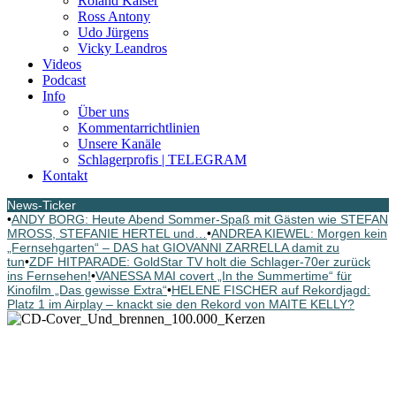
Roland Kaiser
Ross Antony
Udo Jürgens
Vicky Leandros
Videos
Podcast
Info
Über uns
Kommentarrichtlinien
Unsere Kanäle
Schlagerprofis | TELEGRAM
Kontakt
News-Ticker
•
ANDY BORG: Heute Abend Sommer-Spaß mit Gästen wie STEFAN
MROSS, STEFANIE HERTEL und…
•
ANDREA KIEWEL: Morgen kein
„Fernsehgarten“ – DAS hat GIOVANNI ZARRELLA damit zu
tun
•
ZDF HITPARADE: GoldStar TV holt die Schlager-70er zurück
ins Fernsehen!
•
VANESSA MAI covert „In the Summertime“ für
Kinofilm „Das gewisse Extra“
•
HELENE FISCHER auf Rekordjagd:
Platz 1 im Airplay – knackt sie den Rekord von MAITE KELLY?