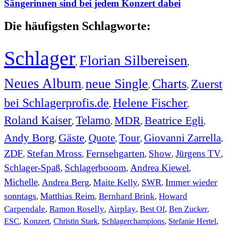
Sängerinnen sind bei jedem Konzert dabei
Die häufigsten Schlagworte:
Schlager
Florian Silbereisen
,
,
Neues Album
neue Single
Charts
Zuerst
,
,
,
bei Schlagerprofis.de
Helene Fischer
,
,
Roland Kaiser
Telamo
MDR
Beatrice Egli
,
,
,
,
Andy Borg
Gäste
Quote
Tour
Giovanni Zarrella
,
,
,
,
,
ZDF
Stefan Mross
Fernsehgarten
Show
Jürgens TV
,
,
,
,
,
Schlager-Spaß
Schlagerbooom
Andrea Kiewel
,
,
,
Michelle
Andrea Berg
Maite Kelly
SWR
Immer wieder
,
,
,
,
sonntags
Matthias Reim
Bernhard Brink
Howard
,
,
,
Carpendale
Ramon Roselly
Airplay
Best Of
Ben Zucker
,
,
,
,
,
ESC
,
Konzert
,
Christin Stark
,
Schlagerchampions
,
Stefanie Hertel
,