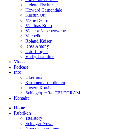
Helene Fischer
Howard Carpendale
Kerstin Ott
Marie Reim
Matthias Reim
Melissa Naschenweng
Michelle
Roland Kaiser
Ross Antony
Udo Jürgens
Vicky Leandros
Videos
Podcast
Info
Über uns
Kommentarrichtlinien
Unsere Kanäle
Schlagerprofis | TELEGRAM
Kontakt
Home
Rubriken
Titelstory
Schlager-News
Neuerscheinungen