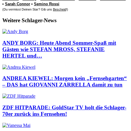
•
Sarah Connor
•
Semino Rossi
(Du vermisst Deinen Star? Gib uns
Bescheid
!)
Weitere Schlager-News
ANDY BORG: Heute Abend Sommer-Spaß mit
Gästen wie STEFAN MROSS, STEFANIE
HERTEL und…
ANDREA KIEWEL: Morgen kein „Fernsehgarten“
– DAS hat GIOVANNI ZARRELLA damit zu tun
ZDF HITPARADE: GoldStar TV holt die Schlager-
70er zurück ins Fernsehen!