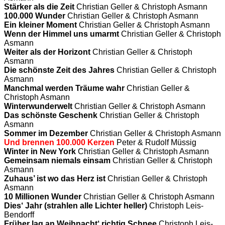
Stärker als die Zeit
Christian Geller & Christoph Asmann
100.000 Wunder
Christian Geller & Christoph Asmann
Ein kleiner Moment
Christian Geller & Christoph Asmann
Wenn der Himmel uns umarmt
Christian Geller & Christoph
Asmann
Weiter als der Horizont
Christian Geller & Christoph
Asmann
Die schönste Zeit des Jahres
Christian Geller & Christoph
Asmann
Manchmal werden Träume wahr
Christian Geller &
Christoph Asmann
Winterwunderwelt
Christian Geller & Christoph Asmann
Das schönste Geschenk
Christian Geller & Christoph
Asmann
Sommer im Dezember
Christian Geller & Christoph Asmann
Und brennen 100.000 Kerzen
Peter & Rudolf Müssig
Winter in New York
Christian Geller & Christoph Asmann
Gemeinsam niemals einsam
Christian Geller & Christoph
Asmann
Zuhaus’ ist wo das Herz ist
Christian Geller & Christoph
Asmann
10 Millionen Wunder
Christian Geller & Christoph Asmann
Dies‘ Jahr (strahlen alle Lichter heller)
Christoph Leis-
Bendorff
Früher lag an Weihnacht‘ richtig Schnee
Christoph Leis-