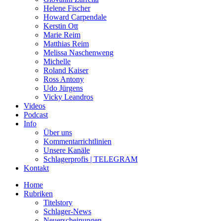
Helene Fischer
Howard Carpendale
Kerstin Ott
Marie Reim
Matthias Reim
Melissa Naschenweng
Michelle
Roland Kaiser
Ross Antony
Udo Jürgens
Vicky Leandros
Videos
Podcast
Info
Über uns
Kommentarrichtlinien
Unsere Kanäle
Schlagerprofis | TELEGRAM
Kontakt
Home
Rubriken
Titelstory
Schlager-News
Neuerscheinungen