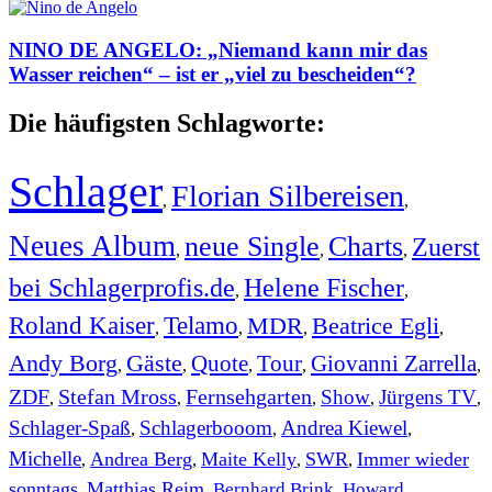
NINO DE ANGELO: „Niemand kann mir das
Wasser reichen“ – ist er „viel zu bescheiden“?
Die häufigsten Schlagworte:
Schlager
Florian Silbereisen
,
,
Neues Album
neue Single
Charts
Zuerst
,
,
,
bei Schlagerprofis.de
Helene Fischer
,
,
Roland Kaiser
Telamo
MDR
Beatrice Egli
,
,
,
,
Andy Borg
Gäste
Quote
Tour
Giovanni Zarrella
,
,
,
,
,
ZDF
Stefan Mross
Fernsehgarten
Show
Jürgens TV
,
,
,
,
,
Schlager-Spaß
Schlagerbooom
Andrea Kiewel
,
,
,
Michelle
Andrea Berg
Maite Kelly
SWR
Immer wieder
,
,
,
,
sonntags
Matthias Reim
Bernhard Brink
Howard
,
,
,