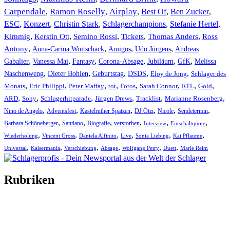
Carpendale
Ramon Roselly
Airplay
Best Of
Ben Zucker
,
,
,
,
,
ESC
,
Konzert
,
Christin Stark
,
Schlagerchampions
,
Stefanie Hertel
,
Kimmig
,
Kerstin Ott
,
,
,
,
Semino Rossi
Tickets
Thomas Anders
Ross
,
,
,
,
Antony
Anna-Carina Woitschack
Amigos
Udo Jürgens
Andreas
,
,
,
,
,
,
Gabalier
Vanessa Mai
Fantasy
Corona-Absage
Jubiläum
GfK
Melissa
,
,
,
,
,
Naschenweng
Dieter Bohlen
Geburtstag
DSDS
Eloy de Jong
Schlager des
,
,
,
,
,
,
,
,
Monats
Eric Philippi
Peter Maffay
tot
Fotos
Sarah Connor
RTL
Gold
,
,
,
,
,
,
ARD
Sony
Schlagerhitparade
Jürgen Drews
Tracklist
Marianne Rosenberg
,
,
,
,
,
,
Nino de Angelo
Adventsfest
Kastelruther Spatzen
DJ Ötzi
Nicole
Sendetermin
,
,
,
,
,
,
Barbara Schöneberger
Santiano
Biografie
verstorben
Interview
Einschaltquote
,
,
,
,
,
,
Wiederholung
Vincent Gross
Daniela Alfinito
Live
Sonia Liebing
Kai Pflaume
,
,
,
,
,
,
Universal
Kaisermania
Verschiebung
Absage
Wolfgang Petry
Duett
Marie Reim
Rubriken
Titelstory
SchlagerNews
Neuerscheinungen
Interviews