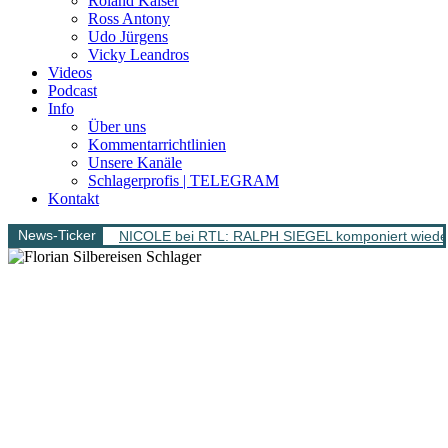
Roland Kaiser
Ross Antony
Udo Jürgens
Vicky Leandros
Videos
Podcast
Info
Über uns
Kommentarrichtlinien
Unsere Kanäle
Schlagerprofis | TELEGRAM
Kontakt
News-Ticker
NICOLE bei RTL: RALPH SIEGEL komponiert wieder