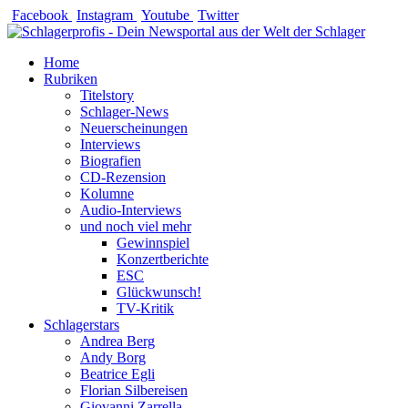
Zum
Facebook
Instagram
Youtube
Twitter
Inhalt
springen
Home
Rubriken
Titelstory
Schlager-News
Neuerscheinungen
Interviews
Biografien
CD-Rezension
Kolumne
Audio-Interviews
und noch viel mehr
Gewinnspiel
Konzertberichte
ESC
Glückwunsch!
TV-Kritik
Schlagerstars
Andrea Berg
Andy Borg
Beatrice Egli
Florian Silbereisen
Giovanni Zarrella