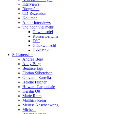
Interviews
Biografien
CD-Rezension
Kolumne
Audio-Interviews
und noch viel mehr
Gewinnspiel
Konzertberichte
ESC
Glückwunsch!
TV-Kritik
Schlagerstars
Andrea Berg
Andy Borg
Beatrice Egli
Florian Silbereisen
Giovanni Zarrella
Helene Fischer
Howard Carpendale
Kerstin Ott
Marie Reim
Matthias Reim
Melissa Naschenweng
Michelle