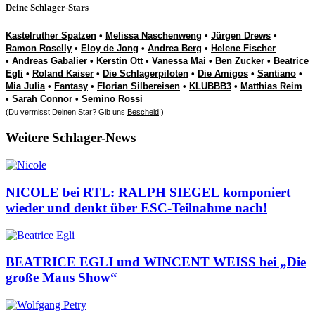
Deine Schlager-Stars
Kastelruther Spatzen
•
Melissa Naschenweng
•
Jürgen Drews
•
Ramon Roselly
•
Eloy de Jong
•
Andrea Berg
•
Helene Fischer
•
Andreas Gabalier
•
Kerstin Ott
•
Vanessa Mai
•
Ben Zucker
•
Beatrice
Egli
•
Roland Kaiser
•
Die Schlagerpiloten
•
Die Amigos
•
Santiano
•
Mia Julia
•
Fantasy
•
Florian Silbereisen
•
KLUBBB3
•
Matthias Reim
•
Sarah Connor
•
Semino Rossi
(Du vermisst Deinen Star? Gib uns
Bescheid
!)
Weitere Schlager-News
NICOLE bei RTL: RALPH SIEGEL komponiert
wieder und denkt über ESC-Teilnahme nach!
BEATRICE EGLI und WINCENT WEISS bei „Die
große Maus Show“