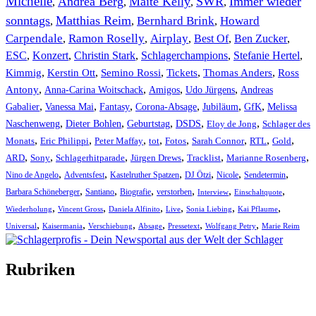
Michelle
Andrea Berg
Maite Kelly
SWR
Immer wieder
,
,
,
,
sonntags
Matthias Reim
Bernhard Brink
Howard
,
,
,
Carpendale
Ramon Roselly
Airplay
Best Of
Ben Zucker
,
,
,
,
,
ESC
,
Konzert
,
Christin Stark
,
Schlagerchampions
,
Stefanie Hertel
,
Kimmig
,
Kerstin Ott
,
,
,
,
Semino Rossi
Tickets
Thomas Anders
Ross
,
,
,
,
Antony
Anna-Carina Woitschack
Amigos
Udo Jürgens
Andreas
,
,
,
,
,
,
Gabalier
Vanessa Mai
Fantasy
Corona-Absage
Jubiläum
GfK
Melissa
,
,
,
,
,
Naschenweng
Dieter Bohlen
Geburtstag
DSDS
Eloy de Jong
Schlager des
,
,
,
,
,
,
,
,
Monats
Eric Philippi
Peter Maffay
tot
Fotos
Sarah Connor
RTL
Gold
,
,
,
,
,
,
ARD
Sony
Schlagerhitparade
Jürgen Drews
Tracklist
Marianne Rosenberg
,
,
,
,
,
,
Nino de Angelo
Adventsfest
Kastelruther Spatzen
DJ Ötzi
Nicole
Sendetermin
,
,
,
,
,
,
Barbara Schöneberger
Santiano
Biografie
verstorben
Interview
Einschaltquote
,
,
,
,
,
,
Wiederholung
Vincent Gross
Daniela Alfinito
Live
Sonia Liebing
Kai Pflaume
,
,
,
,
,
,
Universal
Kaisermania
Verschiebung
Absage
Pressetext
Wolfgang Petry
Marie Reim
Rubriken
Titelstory
SchlagerNews