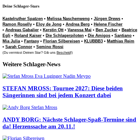
Deine Schlager-Stars
Kastelruther Spatzen
•
Melissa Naschenweng
•
Jürgen Drews
•
Ramon Roselly
•
Eloy de Jong
•
Andrea Berg
•
Helene Fischer
•
Andreas Gabalier
•
Kerstin Ott
•
Vanessa Mai
•
Ben Zucker
•
Beatrice
Egli
•
Roland Kaiser
•
Die Schlagerpiloten
•
Die Amigos
•
Santiano
•
Mia Julia
•
Fantasy
•
Florian Silbereisen
•
KLUBBB3
•
Matthias Reim
•
Sarah Connor
•
Semino Rossi
(Du vermisst Deinen Star? Gib uns
Bescheid
!)
Weitere Schlager-News
STEFAN MROSS: Tournee 2027: Diese beiden
Sängerinnen sind bei jedem Konzert dabei
ANDY BORG: Nächste Schlager-Spaß-Termine sind
da! Herzenssache am 20.11.!