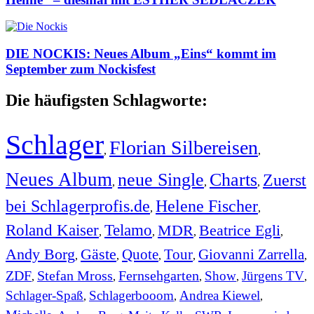
DIE NOCKIS: Neues Album „Eins“ kommt im
September zum Nockisfest
Die häufigsten Schlagworte:
Schlager
Florian Silbereisen
,
,
Neues Album
neue Single
Charts
Zuerst
,
,
,
bei Schlagerprofis.de
Helene Fischer
,
,
Roland Kaiser
Telamo
MDR
Beatrice Egli
,
,
,
,
Andy Borg
Gäste
Quote
Tour
Giovanni Zarrella
,
,
,
,
,
ZDF
Stefan Mross
Fernsehgarten
Show
Jürgens TV
,
,
,
,
,
Schlager-Spaß
Schlagerbooom
Andrea Kiewel
,
,
,