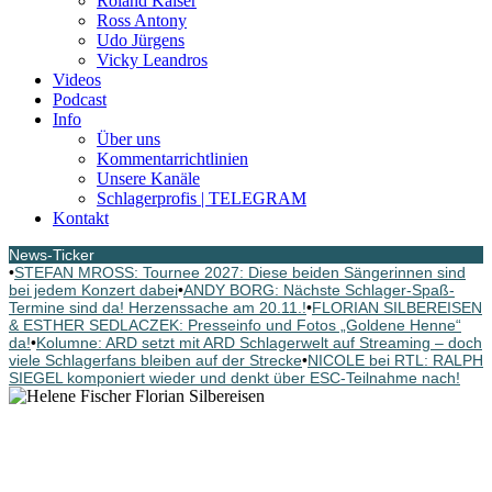
Roland Kaiser
Ross Antony
Udo Jürgens
Vicky Leandros
Videos
Podcast
Info
Über uns
Kommentarrichtlinien
Unsere Kanäle
Schlagerprofis | TELEGRAM
Kontakt
News-Ticker
•
STEFAN MROSS: Tournee 2027: Diese beiden Sängerinnen sind
bei jedem Konzert dabei
•
ANDY BORG: Nächste Schlager-Spaß-
Termine sind da! Herzenssache am 20.11.!
•
FLORIAN SILBEREISEN
& ESTHER SEDLACZEK: Presseinfo und Fotos „Goldene Henne“
da!
•
Kolumne: ARD setzt mit ARD Schlagerwelt auf Streaming – doch
viele Schlagerfans bleiben auf der Strecke
•
NICOLE bei RTL: RALPH
SIEGEL komponiert wieder und denkt über ESC-Teilnahme nach!