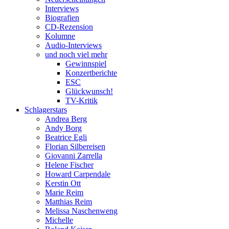
Interviews
Biografien
CD-Rezension
Kolumne
Audio-Interviews
und noch viel mehr
Gewinnspiel
Konzertberichte
ESC
Glückwunsch!
TV-Kritik
Schlagerstars
Andrea Berg
Andy Borg
Beatrice Egli
Florian Silbereisen
Giovanni Zarrella
Helene Fischer
Howard Carpendale
Kerstin Ott
Marie Reim
Matthias Reim
Melissa Naschenweng
Michelle