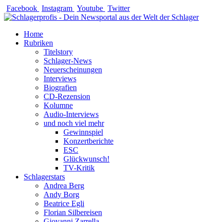
Zum
Facebook
Instagram
Youtube
Twitter
Inhalt
springen
Home
Rubriken
Titelstory
Schlager-News
Neuerscheinungen
Interviews
Biografien
CD-Rezension
Kolumne
Audio-Interviews
und noch viel mehr
Gewinnspiel
Konzertberichte
ESC
Glückwunsch!
TV-Kritik
Schlagerstars
Andrea Berg
Andy Borg
Beatrice Egli
Florian Silbereisen
Giovanni Zarrella