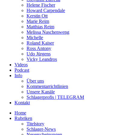
Helene Fischer
Howard Carpendale
Kerstin Ott
Marie Reim
Matthias Reim
Melissa Naschenweng
Michelle
Roland Kaiser
Ross Antony
Udo Jürgens
Vicky Leandros
Videos
Podcast
Info
Über uns
Kommentarrichtlinien
Unsere Kanäle
Schlagerprofis | TELEGRAM
Kontakt
Home
Rubriken
Titelstory
Schlager-News
Neuerscheinungen