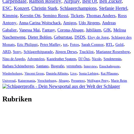
Carpendale
Ramon Roselly
Airplay
Best Of
Ben Zucker
,
,
,
,
,
ESC
,
Konzert
,
Christin Stark
,
Schlagerchampions
,
Stefanie Hertel
,
Kimmig
,
Kerstin Ott
,
,
,
,
Semino Rossi
Tickets
Thomas Anders
Ross
,
,
,
,
Antony
Anna-Carina Woitschack
Amigos
Udo Jürgens
Andreas
,
,
,
,
,
,
Gabalier
Vanessa Mai
Fantasy
Corona-Absage
Jubiläum
GfK
Melissa
,
,
,
,
,
Naschenweng
Dieter Bohlen
Geburtstag
DSDS
Eloy de Jong
Schlager des
,
,
,
,
,
,
,
,
Monats
Eric Philippi
Peter Maffay
tot
Fotos
Sarah Connor
RTL
Gold
,
,
,
,
,
,
ARD
Sony
Schlagerhitparade
Jürgen Drews
Tracklist
Marianne Rosenberg
,
,
,
,
,
,
Nino de Angelo
Adventsfest
Kastelruther Spatzen
DJ Ötzi
Nicole
Sendetermin
,
,
,
,
,
,
Barbara Schöneberger
Santiano
Biografie
verstorben
Interview
Einschaltquote
,
,
,
,
,
,
Wiederholung
Vincent Gross
Daniela Alfinito
Live
Sonia Liebing
Kai Pflaume
,
,
,
,
,
,
Universal
Kaisermania
Verschiebung
Absage
Pressetext
Wolfgang Petry
Marie Reim
Rubriken
Titelstory
SchlagerNews
Neuerscheinungen
Interviews
Biographien