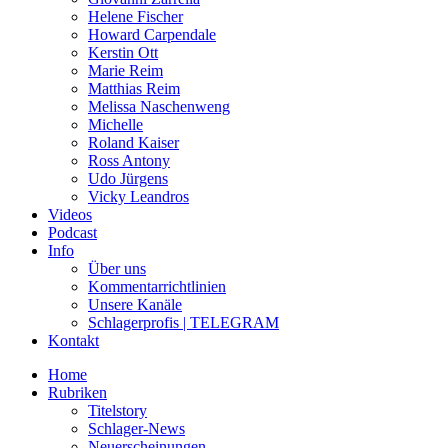
Helene Fischer
Howard Carpendale
Kerstin Ott
Marie Reim
Matthias Reim
Melissa Naschenweng
Michelle
Roland Kaiser
Ross Antony
Udo Jürgens
Vicky Leandros
Videos
Podcast
Info
Über uns
Kommentarrichtlinien
Unsere Kanäle
Schlagerprofis | TELEGRAM
Kontakt
Home
Rubriken
Titelstory
Schlager-News
Neuerscheinungen