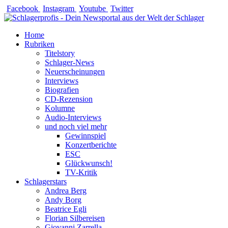
Zum
Facebook
Instagram
Youtube
Twitter
Inhalt
springen
Home
Rubriken
Titelstory
Schlager-News
Neuerscheinungen
Interviews
Biografien
CD-Rezension
Kolumne
Audio-Interviews
und noch viel mehr
Gewinnspiel
Konzertberichte
ESC
Glückwunsch!
TV-Kritik
Schlagerstars
Andrea Berg
Andy Borg
Beatrice Egli
Florian Silbereisen
Giovanni Zarrella