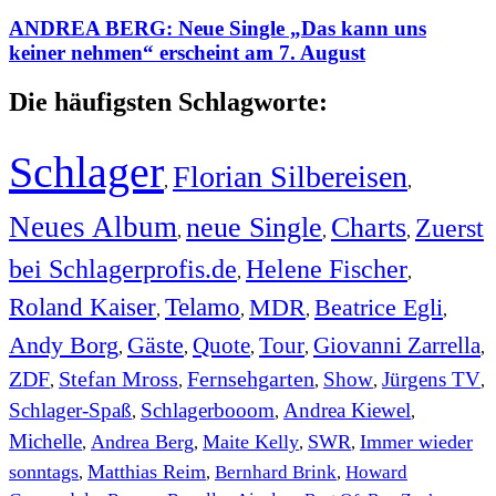
ANDREA BERG: Neue Single „Das kann uns
keiner nehmen“ erscheint am 7. August
Die häufigsten Schlagworte:
Schlager
Florian Silbereisen
,
,
Neues Album
neue Single
Charts
Zuerst
,
,
,
bei Schlagerprofis.de
Helene Fischer
,
,
Roland Kaiser
Telamo
MDR
Beatrice Egli
,
,
,
,
Andy Borg
Gäste
Quote
Tour
Giovanni Zarrella
,
,
,
,
,
ZDF
Stefan Mross
Fernsehgarten
Show
Jürgens TV
,
,
,
,
,
Schlager-Spaß
Schlagerbooom
Andrea Kiewel
,
,
,
Michelle
Andrea Berg
Maite Kelly
SWR
Immer wieder
,
,
,
,
sonntags
Matthias Reim
Bernhard Brink
Howard
,
,
,