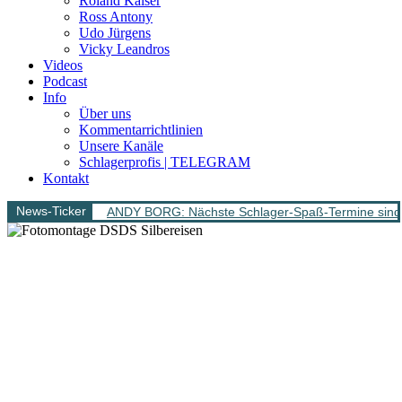
Roland Kaiser
Ross Antony
Udo Jürgens
Vicky Leandros
Videos
Podcast
Info
Über uns
Kommentarrichtlinien
Unsere Kanäle
Schlagerprofis | TELEGRAM
Kontakt
News-Ticker
ANDY BORG: Nächste Schlager-Spaß-Termine sind 