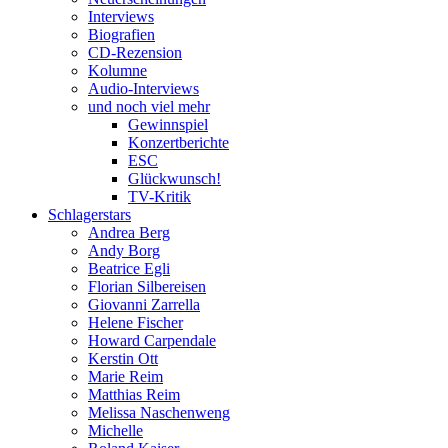
Interviews
Biografien
CD-Rezension
Kolumne
Audio-Interviews
und noch viel mehr
Gewinnspiel
Konzertberichte
ESC
Glückwunsch!
TV-Kritik
Schlagerstars
Andrea Berg
Andy Borg
Beatrice Egli
Florian Silbereisen
Giovanni Zarrella
Helene Fischer
Howard Carpendale
Kerstin Ott
Marie Reim
Matthias Reim
Melissa Naschenweng
Michelle