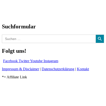
CD-Rezension
Kolumne
Audio-Interviews
und mehr…
Suchformular
Search Button
Search
for:
Folgt uns!
Facebook
Twitter
Youtube
Instagram
Impressum & Disclaimer
|
Datenschutzerklärung
|
Kontakt
*= Affiliate Link