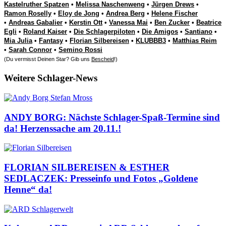
Kastelruther Spatzen
•
Melissa Naschenweng
•
Jürgen Drews
•
Ramon Roselly
•
Eloy de Jong
•
Andrea Berg
•
Helene Fischer
•
Andreas Gabalier
•
Kerstin Ott
•
Vanessa Mai
•
Ben Zucker
•
Beatrice
Egli
•
Roland Kaiser
•
Die Schlagerpiloten
•
Die Amigos
•
Santiano
•
Mia Julia
•
Fantasy
•
Florian Silbereisen
•
KLUBBB3
•
Matthias Reim
•
Sarah Connor
•
Semino Rossi
(Du vermisst Deinen Star? Gib uns
Bescheid
!)
Weitere Schlager-News
ANDY BORG: Nächste Schlager-Spaß-Termine sind
da! Herzenssache am 20.11.!
FLORIAN SILBEREISEN & ESTHER
SEDLACZEK: Presseinfo und Fotos „Goldene
Henne“ da!