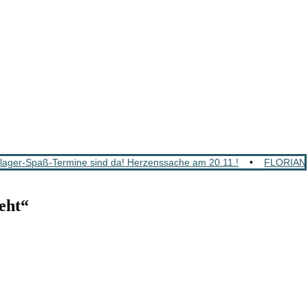
ger-Spaß-Termine sind da! Herzenssache am 20.11.!
•
FLORIAN 
eht“