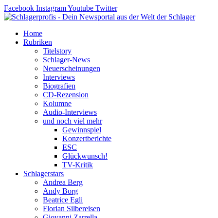
Zum
Facebook
Instagram
Youtube
Twitter
Inhalt
springen
Home
Rubriken
Titelstory
Schlager-News
Neuerscheinungen
Interviews
Biografien
CD-Rezension
Kolumne
Audio-Interviews
und noch viel mehr
Gewinnspiel
Konzertberichte
ESC
Glückwunsch!
TV-Kritik
Schlagerstars
Andrea Berg
Andy Borg
Beatrice Egli
Florian Silbereisen
Giovanni Zarrella