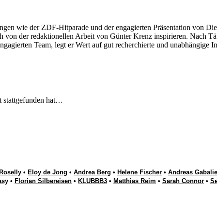
ngen wie der ZDF-Hitparade und der engagierten Präsentation von Die
 von der redaktionellen Arbeit von Günter Krenz inspirieren. Nach Tät
engagierten Team, legt er Wert auf gut recherchierte und unabhängige In
t stattgefunden hat…
Roselly
•
Eloy de Jong
•
Andrea Berg
•
Helene Fischer
•
Andreas Gabalie
asy
•
Florian Silbereisen
•
KLUBBB3
•
Matthias Reim
•
Sarah Connor
•
S