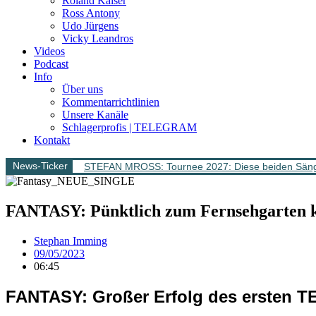
Roland Kaiser
Ross Antony
Udo Jürgens
Vicky Leandros
Videos
Podcast
Info
Über uns
Kommentarrichtlinien
Unsere Kanäle
Schlagerprofis | TELEGRAM
Kontakt
News-Ticker
STEFAN MROSS: Tournee 2027: Diese beiden Sänge
FANTASY: Pünktlich zum Fernsehgarten k
Stephan Imming
09/05/2023
06:45
FANTASY: Großer Erfolg des ersten