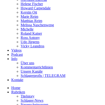
Helene Fischer
Howard Carpendale
Kerstin Ott
Marie Reim
Matthias Reim
Melissa Naschenweng
Michelle
Roland Kaiser
Ross Antony
Udo Jürgens
Vicky Leandros
Videos
Podcast
Info
Über uns
Kommentarrichtlinien
Unsere Kanäle
Schlagerprofis | TELEGRAM
Kontakt
Home
Rubriken
Titelstory
Schlager-News
Neuerscheinungen