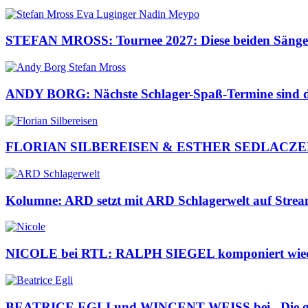
STEFAN MROSS: Tournee 2027: Diese beiden Sängeri
ANDY BORG: Nächste Schlager-Spaß-Termine sind da
FLORIAN SILBEREISEN & ESTHER SEDLACZEK: Pre
Kolumne: ARD setzt mit ARD Schlagerwelt auf Streami
NICOLE bei RTL: RALPH SIEGEL komponiert wiede
BEATRICE EGLI und WINCENT WEISS bei „Die g