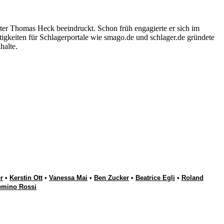
ter Thomas Heck beeindruckt. Schon früh engagierte er sich im
igkeiten für Schlagerportale wie smago.de und schlager.de gründete
halte.
r
•
Kerstin Ott
•
Vanessa Mai
•
Ben Zucker
•
Beatrice Egli
•
Roland
emino Rossi