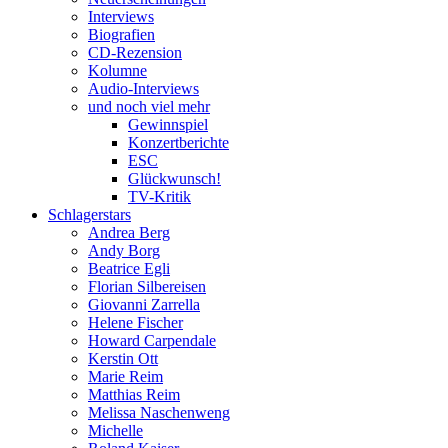
Interviews
Biografien
CD-Rezension
Kolumne
Audio-Interviews
und noch viel mehr
Gewinnspiel
Konzertberichte
ESC
Glückwunsch!
TV-Kritik
Schlagerstars
Andrea Berg
Andy Borg
Beatrice Egli
Florian Silbereisen
Giovanni Zarrella
Helene Fischer
Howard Carpendale
Kerstin Ott
Marie Reim
Matthias Reim
Melissa Naschenweng
Michelle