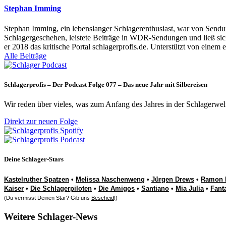
Stephan Imming
Stephan Imming, ein lebenslanger Schlagerenthusiast, war von Sendu
Schlagergeschehen, leistete Beiträge in WDR-Sendungen und ließ sich
er 2018 das kritische Portal schlagerprofis.de. Unterstützt von einem 
Alle Beiträge
Schlagerprofis – Der Podcast Folge 077 – Das neue Jahr mit Silbereisen
Wir reden über vieles, was zum Anfang des Jahres in der Schlagerwel
Direkt zur neuen Folge
Deine Schlager-Stars
Kastelruther Spatzen
•
Melissa Naschenweng
•
Jürgen Drews
•
Ramon 
Kaiser
•
Die Schlagerpiloten
•
Die Amigos
•
Santiano
•
Mia Julia
•
Fant
(Du vermisst Deinen Star? Gib uns
Bescheid
!)
Weitere Schlager-News