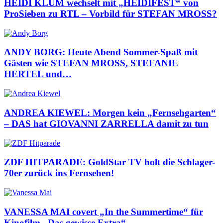
HEIDI KLUM wechselt mit „HEIDIFEST“ von
ProSieben zu RTL – Vorbild für STEFAN MROSS?
ANDY BORG: Heute Abend Sommer-Spaß mit
Gästen wie STEFAN MROSS, STEFANIE
HERTEL und…
ANDREA KIEWEL: Morgen kein „Fernsehgarten“
– DAS hat GIOVANNI ZARRELLA damit zu tun
ZDF HITPARADE: GoldStar TV holt die Schlager-
70er zurück ins Fernsehen!
VANESSA MAI covert „In the Summertime“ für
Kinofilm „Das gewisse Extra“