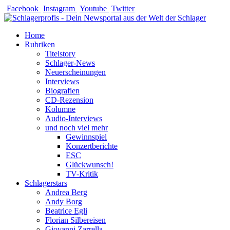
Zum
Facebook
Instagram
Youtube
Twitter
Inhalt
springen
Home
Rubriken
Titelstory
Schlager-News
Neuerscheinungen
Interviews
Biografien
CD-Rezension
Kolumne
Audio-Interviews
und noch viel mehr
Gewinnspiel
Konzertberichte
ESC
Glückwunsch!
TV-Kritik
Schlagerstars
Andrea Berg
Andy Borg
Beatrice Egli
Florian Silbereisen
Giovanni Zarrella