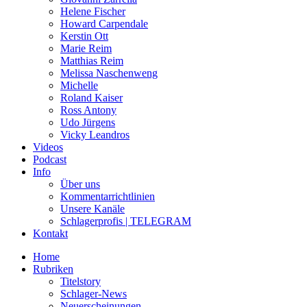
Helene Fischer
Howard Carpendale
Kerstin Ott
Marie Reim
Matthias Reim
Melissa Naschenweng
Michelle
Roland Kaiser
Ross Antony
Udo Jürgens
Vicky Leandros
Videos
Podcast
Info
Über uns
Kommentarrichtlinien
Unsere Kanäle
Schlagerprofis | TELEGRAM
Kontakt
Home
Rubriken
Titelstory
Schlager-News
Neuerscheinungen