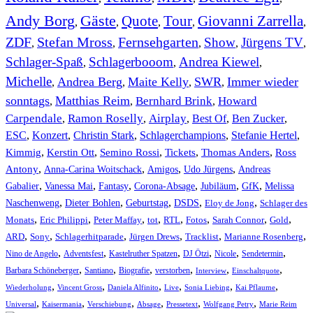
Andy Borg
Gäste
Quote
Tour
Giovanni Zarrella
,
,
,
,
,
ZDF
Stefan Mross
Fernsehgarten
Show
Jürgens TV
,
,
,
,
,
Schlager-Spaß
Schlagerbooom
Andrea Kiewel
,
,
,
Michelle
Andrea Berg
Maite Kelly
SWR
Immer wieder
,
,
,
,
sonntags
Matthias Reim
Bernhard Brink
Howard
,
,
,
Carpendale
Ramon Roselly
Airplay
Best Of
Ben Zucker
,
,
,
,
,
ESC
,
Konzert
,
Christin Stark
,
Schlagerchampions
,
Stefanie Hertel
,
Kimmig
,
Kerstin Ott
,
,
,
,
Semino Rossi
Tickets
Thomas Anders
Ross
,
,
,
,
Antony
Anna-Carina Woitschack
Amigos
Udo Jürgens
Andreas
,
,
,
,
,
,
Gabalier
Vanessa Mai
Fantasy
Corona-Absage
Jubiläum
GfK
Melissa
,
,
,
,
,
Naschenweng
Dieter Bohlen
Geburtstag
DSDS
Eloy de Jong
Schlager des
,
,
,
,
,
,
,
,
Monats
Eric Philippi
Peter Maffay
tot
RTL
Fotos
Sarah Connor
Gold
,
,
,
,
,
,
ARD
Sony
Schlagerhitparade
Jürgen Drews
Tracklist
Marianne Rosenberg
,
,
,
,
,
,
Nino de Angelo
Adventsfest
Kastelruther Spatzen
DJ Ötzi
Nicole
Sendetermin
,
,
,
,
,
,
Barbara Schöneberger
Santiano
Biografie
verstorben
Interview
Einschaltquote
,
,
,
,
,
,
Wiederholung
Vincent Gross
Daniela Alfinito
Live
Sonia Liebing
Kai Pflaume
,
,
,
,
,
,
Universal
Kaisermania
Verschiebung
Absage
Pressetext
Wolfgang Petry
Marie Reim