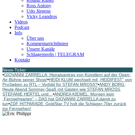
Roland Kaiser
Ross Antony
Udo Jürgens
Vicky Leandros
Videos
Podcast
Info
Über uns
Kommentarrichtlinien
Unsere Kanäle
Schlagerprofis | TELEGRAM
Kontakt
News-Ticker
•
GIOVANNI ZARRELLA: Heiratsantrag von Künstlern auf der Open-
Air-Bühne seiner Show!
•
HEIDI KLUM wechselt mit „HEIDIFEST“ von
ProSieben zu RTL – Vorbild für STEFAN MROSS?
•
ANDY BORG:
Heute Abend Sommer-Spaß mit Gästen wie STEFAN MROSS,
STEFANIE HERTEL und…
•
ANDREA KIEWEL: Morgen kein
„Fernsehgarten“ – DAS hat GIOVANNI ZARRELLA damit zu
tun
•
ZDF HITPARADE: GoldStar TV holt die Schlager-70er zurück
ins Fernsehen!