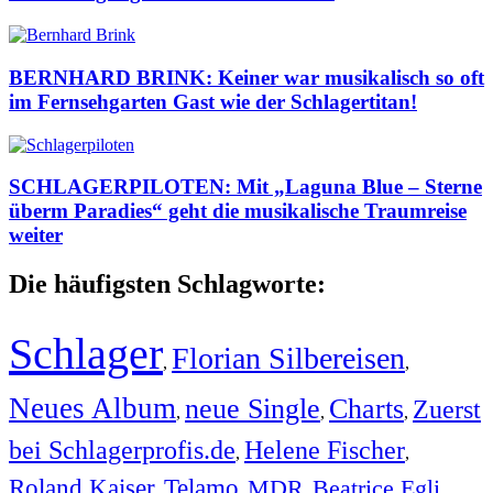
BERNHARD BRINK: Keiner war musikalisch so oft
im Fernsehgarten Gast wie der Schlagertitan!
SCHLAGERPILOTEN: Mit „Laguna Blue – Sterne
überm Paradies“ geht die musikalische Traumreise
weiter
Die häufigsten Schlagworte:
Schlager
Florian Silbereisen
,
,
Neues Album
neue Single
Charts
Zuerst
,
,
,
bei Schlagerprofis.de
Helene Fischer
,
,
Roland Kaiser
Telamo
MDR
Beatrice Egli
,
,
,
,