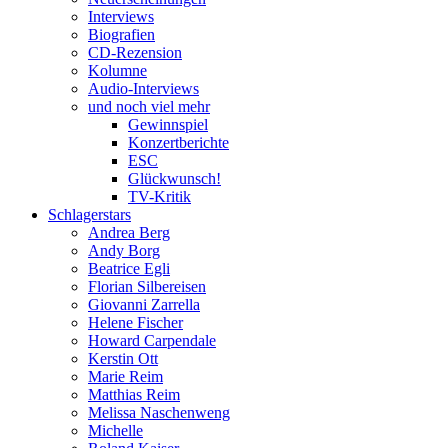
Interviews
Biografien
CD-Rezension
Kolumne
Audio-Interviews
und noch viel mehr
Gewinnspiel
Konzertberichte
ESC
Glückwunsch!
TV-Kritik
Schlagerstars
Andrea Berg
Andy Borg
Beatrice Egli
Florian Silbereisen
Giovanni Zarrella
Helene Fischer
Howard Carpendale
Kerstin Ott
Marie Reim
Matthias Reim
Melissa Naschenweng
Michelle