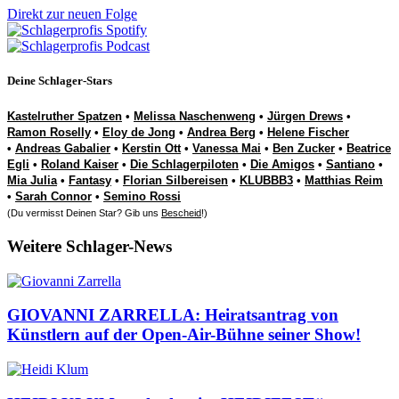
Direkt zur neuen Folge
Deine Schlager-Stars
Kastelruther Spatzen
•
Melissa Naschenweng
•
Jürgen Drews
•
Ramon Roselly
•
Eloy de Jong
•
Andrea Berg
•
Helene Fischer
•
Andreas Gabalier
•
Kerstin Ott
•
Vanessa Mai
•
Ben Zucker
•
Beatrice
Egli
•
Roland Kaiser
•
Die Schlagerpiloten
•
Die Amigos
•
Santiano
•
Mia Julia
•
Fantasy
•
Florian Silbereisen
•
KLUBBB3
•
Matthias Reim
•
Sarah Connor
•
Semino Rossi
(Du vermisst Deinen Star? Gib uns
Bescheid
!)
Weitere Schlager-News
GIOVANNI ZARRELLA: Heiratsantrag von
Künstlern auf der Open-Air-Bühne seiner Show!