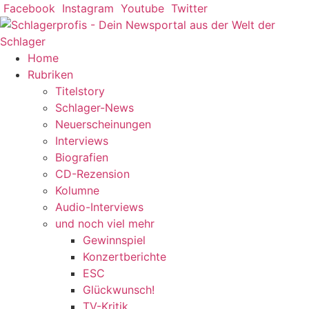
Zum
Facebook
Instagram
Youtube
Twitter
Inhalt
springen
Home
Rubriken
Titelstory
Schlager-News
Neuerscheinungen
Interviews
Biografien
CD-Rezension
Kolumne
Audio-Interviews
und noch viel mehr
Gewinnspiel
Konzertberichte
ESC
Glückwunsch!
TV-Kritik