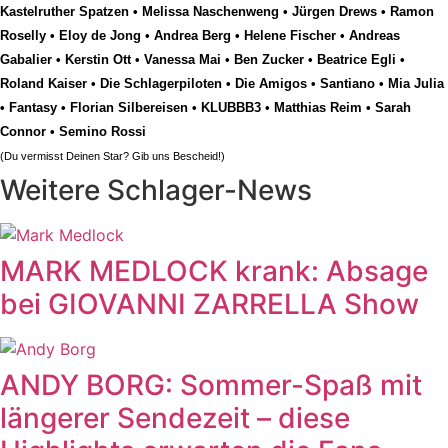
Kastelruther Spatzen
•
Melissa Naschenweng
•
Jürgen Drews
•
Ramon
Roselly
•
Eloy de Jong
•
Andrea Berg
•
Helene Fischer
•
Andreas
Gabalier
•
Kerstin Ott
•
Vanessa Mai
•
Ben Zucker
•
Beatrice Egli
•
Roland Kaiser
•
Die Schlagerpiloten
•
Die Amigos
•
Santiano
•
Mia Julia
•
Fantasy
•
Florian Silbereisen
•
KLUBBB3
•
Matthias Reim
•
Sarah
Connor
•
Semino Rossi
(Du vermisst Deinen Star? Gib uns
Bescheid
!)
Weitere Schlager-News
MARK MEDLOCK krank: Absage
bei GIOVANNI ZARRELLA Show
ANDY BORG: Sommer-Spaß mit
längerer Sendezeit – diese