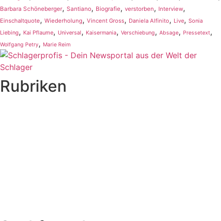
,
,
,
,
,
Barbara Schöneberger
Santiano
Biografie
verstorben
Interview
,
,
,
,
,
Einschaltquote
Wiederholung
Vincent Gross
Daniela Alfinito
Live
Sonia
,
,
,
,
,
,
,
Liebing
Kai Pflaume
Universal
Kaisermania
Verschiebung
Absage
Pressetext
,
Wolfgang Petry
Marie Reim
Rubriken
Titelstory
SchlagerNews
Neuerscheinungen
Interviews
Biographien
CD-Rezension
Kolumne
Audio-Interviews
und mehr…