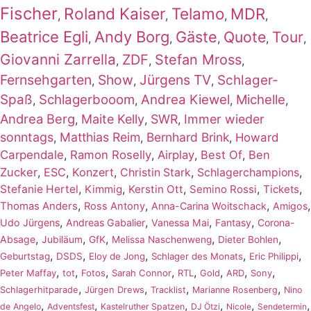
Fischer
Roland Kaiser
Telamo
MDR
,
,
,
,
Beatrice Egli
Andy Borg
Gäste
Quote
Tour
,
,
,
,
,
Giovanni Zarrella
ZDF
Stefan Mross
,
,
,
Fernsehgarten
Show
Jürgens TV
Schlager-
,
,
,
Spaß
Schlagerbooom
Andrea Kiewel
Michelle
,
,
,
,
Andrea Berg
Maite Kelly
SWR
Immer wieder
,
,
,
sonntags
Matthias Reim
Bernhard Brink
,
,
,
Howard
Carpendale
,
Ramon Roselly
,
Airplay
,
Best Of
,
Ben
Zucker
,
ESC
,
Konzert
,
,
,
Christin Stark
Schlagerchampions
,
,
,
,
,
Stefanie Hertel
Kimmig
Kerstin Ott
Semino Rossi
Tickets
,
,
,
,
Thomas Anders
Ross Antony
Anna-Carina Woitschack
Amigos
,
,
,
,
Udo Jürgens
Andreas Gabalier
Vanessa Mai
Fantasy
Corona-
,
,
,
,
,
Absage
Jubiläum
GfK
Melissa Naschenweng
Dieter Bohlen
,
,
,
,
,
Geburtstag
DSDS
Eloy de Jong
Schlager des Monats
Eric Philippi
,
,
,
,
,
,
,
,
Peter Maffay
tot
Fotos
Sarah Connor
RTL
Gold
ARD
Sony
,
,
,
,
Schlagerhitparade
Jürgen Drews
Tracklist
Marianne Rosenberg
Nino
,
,
,
,
,
,
de Angelo
Adventsfest
Kastelruther Spatzen
DJ Ötzi
Nicole
Sendetermin