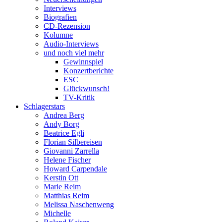
Interviews
Biografien
CD-Rezension
Kolumne
Audio-Interviews
und noch viel mehr
Gewinnspiel
Konzertberichte
ESC
Glückwunsch!
TV-Kritik
Schlagerstars
Andrea Berg
Andy Borg
Beatrice Egli
Florian Silbereisen
Giovanni Zarrella
Helene Fischer
Howard Carpendale
Kerstin Ott
Marie Reim
Matthias Reim
Melissa Naschenweng
Michelle