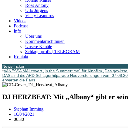
Roland Kaiser
Ross Antony
Udo Jürgens
Vicky Leandros
Videos
Podcast
Info
Über uns
Kommentarrichtlinien
Unsere Kanäle
Schlagerprofis | TELEGRAM
Kontakt
News-Ticker
•
VANESSA MAI covert „In the Summertime“ für Kinofilm „Das gewisse 
DAS sind die ARD Schlagerhitparade Neuvorstellungen vom 07.08.2
erwarten die Fans
DJ HERZBEAT: Mit „Albany“ gibt er sein
Stephan Imming
16/04/2021
06:30