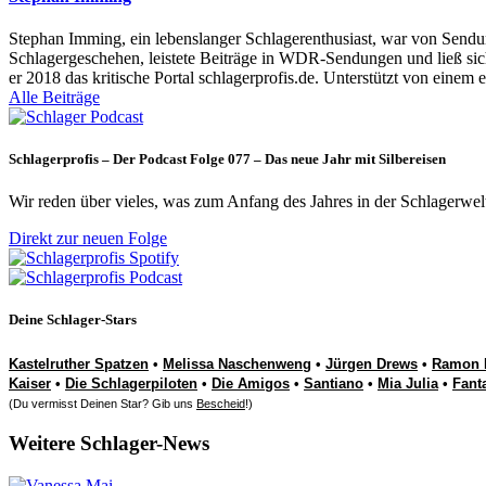
Stephan Imming, ein lebenslanger Schlagerenthusiast, war von Sendu
Schlagergeschehen, leistete Beiträge in WDR-Sendungen und ließ sich
er 2018 das kritische Portal schlagerprofis.de. Unterstützt von einem 
Alle Beiträge
Schlagerprofis – Der Podcast Folge 077 – Das neue Jahr mit Silbereisen
Wir reden über vieles, was zum Anfang des Jahres in der Schlagerwel
Direkt zur neuen Folge
Deine Schlager-Stars
Kastelruther Spatzen
•
Melissa Naschenweng
•
Jürgen Drews
•
Ramon 
Kaiser
•
Die Schlagerpiloten
•
Die Amigos
•
Santiano
•
Mia Julia
•
Fant
(Du vermisst Deinen Star? Gib uns
Bescheid
!)
Weitere Schlager-News