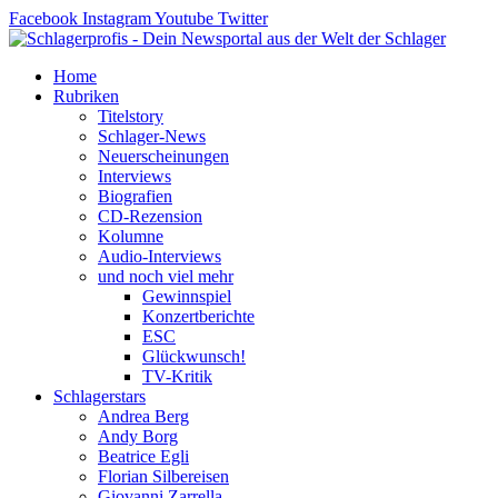
Zum
Facebook
Instagram
Youtube
Twitter
Inhalt
springen
Home
Rubriken
Titelstory
Schlager-News
Neuerscheinungen
Interviews
Biografien
CD-Rezension
Kolumne
Audio-Interviews
und noch viel mehr
Gewinnspiel
Konzertberichte
ESC
Glückwunsch!
TV-Kritik
Schlagerstars
Andrea Berg
Andy Borg
Beatrice Egli
Florian Silbereisen
Giovanni Zarrella