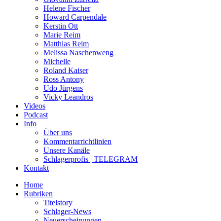
Helene Fischer
Howard Carpendale
Kerstin Ott
Marie Reim
Matthias Reim
Melissa Naschenweng
Michelle
Roland Kaiser
Ross Antony
Udo Jürgens
Vicky Leandros
Videos
Podcast
Info
Über uns
Kommentarrichtlinien
Unsere Kanäle
Schlagerprofis | TELEGRAM
Kontakt
Home
Rubriken
Titelstory
Schlager-News
Neuerscheinungen