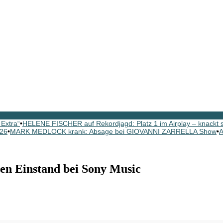
Extra“
•
HELENE FISCHER auf Rekordjagd: Platz 1 im Airplay – knackt
026
•
MARK MEDLOCK krank: Absage bei GIOVANNI ZARRELLA Show
•
A
en Einstand bei Sony Music