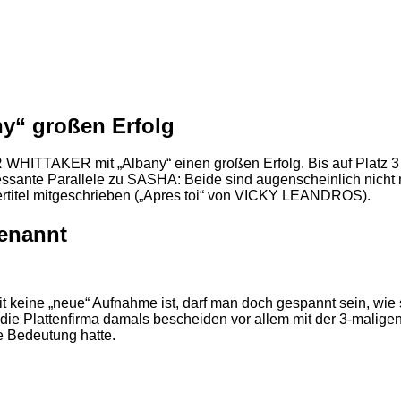
y“ großen Erfolg
 WHITTAKER mit „Albany“ einen großen Erfolg. Bis auf Platz 3
sante Parallele zu SASHA: Beide sind augenscheinlich nicht m
itel mitgeschrieben („Apres toi“ von VICKY LEANDROS).
enannt
eit keine „neue“ Aufnahme ist, darf man doch gespannt sein,
e Plattenfirma damals bescheiden vor allem mit der 3-malige
e Bedeutung hatte.