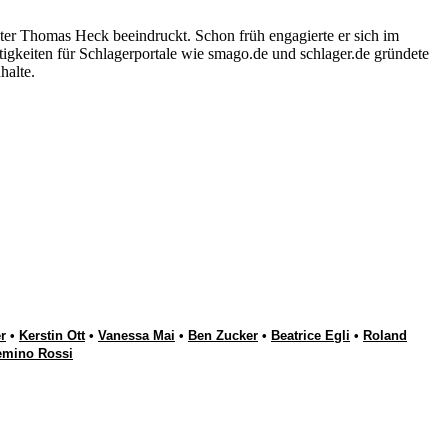
ter Thomas Heck beeindruckt. Schon früh engagierte er sich im
igkeiten für Schlagerportale wie smago.de und schlager.de gründete
halte.
r
•
Kerstin Ott
•
Vanessa Mai
•
Ben Zucker
•
Beatrice Egli
•
Roland
emino Rossi