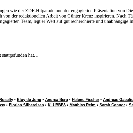
ngen wie der ZDF-Hitparade und der engagierten Präsentation von Die
 von der redaktionellen Arbeit von Günter Krenz inspirieren. Nach Tät
engagierten Team, legt er Wert auf gut recherchierte und unabhängige In
t stattgefunden hat…
Roselly
•
Eloy de Jong
•
Andrea Berg
•
Helene Fischer
•
Andreas Gabalie
asy
•
Florian Silbereisen
•
KLUBBB3
•
Matthias Reim
•
Sarah Connor
•
S