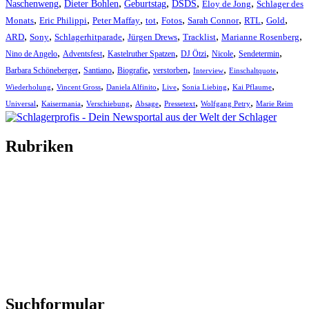
,
,
,
,
,
Naschenweng
Dieter Bohlen
Geburtstag
DSDS
Eloy de Jong
Schlager des
,
,
,
,
,
,
,
,
Monats
Eric Philippi
Peter Maffay
tot
Fotos
Sarah Connor
RTL
Gold
,
,
,
,
,
,
ARD
Sony
Schlagerhitparade
Jürgen Drews
Tracklist
Marianne Rosenberg
,
,
,
,
,
,
Nino de Angelo
Adventsfest
Kastelruther Spatzen
DJ Ötzi
Nicole
Sendetermin
,
,
,
,
,
,
Barbara Schöneberger
Santiano
Biografie
verstorben
Interview
Einschaltquote
,
,
,
,
,
,
Wiederholung
Vincent Gross
Daniela Alfinito
Live
Sonia Liebing
Kai Pflaume
,
,
,
,
,
,
Universal
Kaisermania
Verschiebung
Absage
Pressetext
Wolfgang Petry
Marie Reim
Rubriken
Titelstory
SchlagerNews
Neuerscheinungen
Interviews
Biographien
CD-Rezension
Kolumne
Audio-Interviews
und mehr…
Suchformular