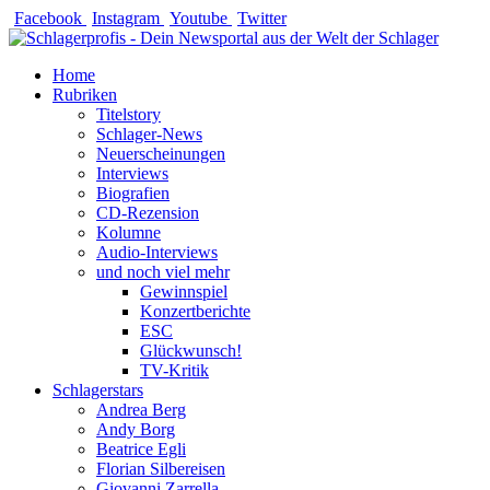
Zum
Facebook
Instagram
Youtube
Twitter
Inhalt
springen
Home
Rubriken
Titelstory
Schlager-News
Neuerscheinungen
Interviews
Biografien
CD-Rezension
Kolumne
Audio-Interviews
und noch viel mehr
Gewinnspiel
Konzertberichte
ESC
Glückwunsch!
TV-Kritik
Schlagerstars
Andrea Berg
Andy Borg
Beatrice Egli
Florian Silbereisen
Giovanni Zarrella