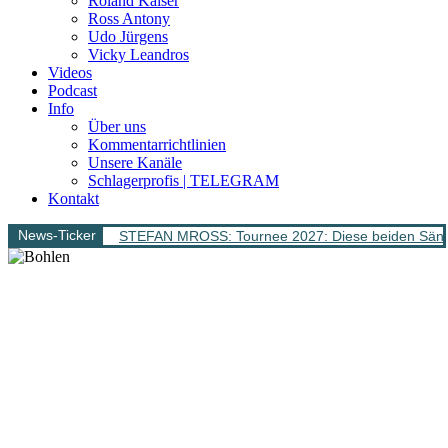
Roland Kaiser
Ross Antony
Udo Jürgens
Vicky Leandros
Videos
Podcast
Info
Über uns
Kommentarrichtlinien
Unsere Kanäle
Schlagerprofis | TELEGRAM
Kontakt
News-Ticker
STEFAN MROSS: Tournee 2027: Diese beiden Sänge