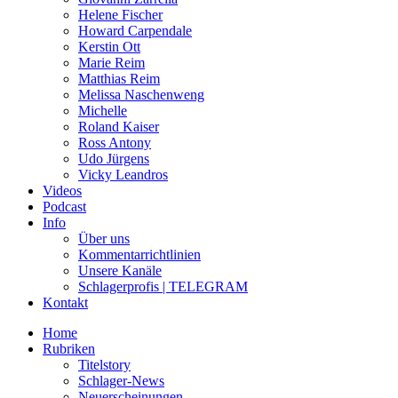
Helene Fischer
Howard Carpendale
Kerstin Ott
Marie Reim
Matthias Reim
Melissa Naschenweng
Michelle
Roland Kaiser
Ross Antony
Udo Jürgens
Vicky Leandros
Videos
Podcast
Info
Über uns
Kommentarrichtlinien
Unsere Kanäle
Schlagerprofis | TELEGRAM
Kontakt
Home
Rubriken
Titelstory
Schlager-News
Neuerscheinungen