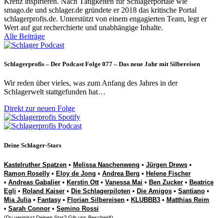
Krenz inspirieren. Nach Tätigkeiten für Schlagerportale wie
smago.de und schlager.de gründete er 2018 das kritische Portal
schlagerprofis.de. Unterstützt von einem engagierten Team, legt er
Wert auf gut recherchierte und unabhängige Inhalte.
Alle Beiträge
Schlagerprofis – Der Podcast Folge 077 – Das neue Jahr mit Silbereisen
Wir reden über vieles, was zum Anfang des Jahres in der
Schlagerwelt stattgefunden hat…
Direkt zur neuen Folge
Deine Schlager-Stars
Kastelruther Spatzen
•
Melissa Naschenweng
•
Jürgen Drews
•
Ramon Roselly
•
Eloy de Jong
•
Andrea Berg
•
Helene Fischer
•
Andreas Gabalier
•
Kerstin Ott
•
Vanessa Mai
•
Ben Zucker
•
Beatrice
Egli
•
Roland Kaiser
•
Die Schlagerpiloten
•
Die Amigos
•
Santiano
•
Mia Julia
•
Fantasy
•
Florian Silbereisen
•
KLUBBB3
•
Matthias Reim
•
Sarah Connor
•
Semino Rossi
(Du vermisst Deinen Star? Gib uns
Bescheid
!)