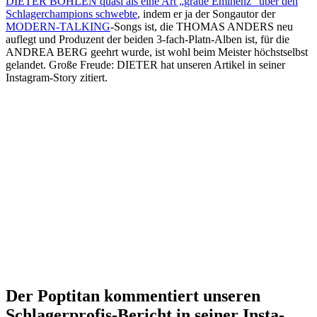
DIETER BOHLEN quasi als eine Art „graue Eminenz“ über den
Schlagerchampions schwebte
, indem er ja der Songautor der
MODERN-TALKING
-Songs ist, die THOMAS ANDERS neu
auflegt und Produzent der beiden 3-fach-Platn-Alben ist, für die
ANDREA BERG geehrt wurde, ist wohl beim Meister höchstselbst
gelandet. Große Freude: DIETER hat unseren Artikel in seiner
Instagram-Story zitiert.
Der Poptitan kommentiert unseren
Schlagerprofis-Bericht in seiner Insta-