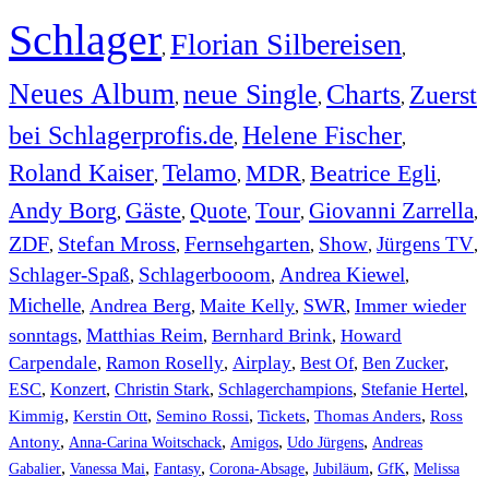
Schlager
Florian Silbereisen
,
,
Neues Album
neue Single
Charts
Zuerst
,
,
,
bei Schlagerprofis.de
Helene Fischer
,
,
Roland Kaiser
Telamo
MDR
Beatrice Egli
,
,
,
,
Andy Borg
Gäste
Quote
Tour
Giovanni Zarrella
,
,
,
,
,
ZDF
Stefan Mross
Fernsehgarten
Show
Jürgens TV
,
,
,
,
,
Schlager-Spaß
Schlagerbooom
Andrea Kiewel
,
,
,
Michelle
Andrea Berg
Maite Kelly
SWR
Immer wieder
,
,
,
,
sonntags
Matthias Reim
Bernhard Brink
Howard
,
,
,
Carpendale
Ramon Roselly
Airplay
Best Of
Ben Zucker
,
,
,
,
,
ESC
,
Konzert
,
Christin Stark
,
Schlagerchampions
,
Stefanie Hertel
,
Kimmig
,
Kerstin Ott
,
,
,
,
Semino Rossi
Tickets
Thomas Anders
Ross
,
,
,
,
Antony
Anna-Carina Woitschack
Amigos
Udo Jürgens
Andreas
,
,
,
,
,
,
Gabalier
Vanessa Mai
Fantasy
Corona-Absage
Jubiläum
GfK
Melissa