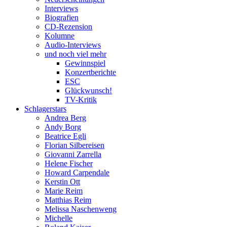
Interviews
Biografien
CD-Rezension
Kolumne
Audio-Interviews
und noch viel mehr
Gewinnspiel
Konzertberichte
ESC
Glückwunsch!
TV-Kritik
Schlagerstars
Andrea Berg
Andy Borg
Beatrice Egli
Florian Silbereisen
Giovanni Zarrella
Helene Fischer
Howard Carpendale
Kerstin Ott
Marie Reim
Matthias Reim
Melissa Naschenweng
Michelle