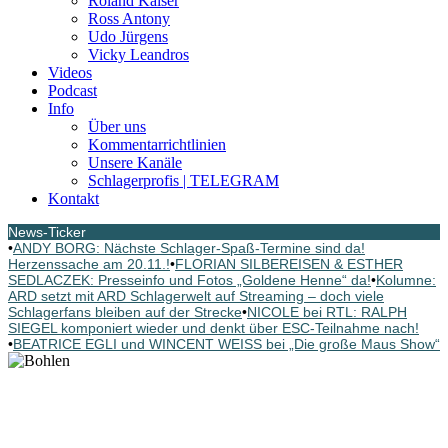
Roland Kaiser
Ross Antony
Udo Jürgens
Vicky Leandros
Videos
Podcast
Info
Über uns
Kommentarrichtlinien
Unsere Kanäle
Schlagerprofis | TELEGRAM
Kontakt
News-Ticker
•
ANDY BORG: Nächste Schlager-Spaß-Termine sind da!
Herzenssache am 20.11.!
•
FLORIAN SILBEREISEN & ESTHER
SEDLACZEK: Presseinfo und Fotos „Goldene Henne“ da!
•
Kolumne:
ARD setzt mit ARD Schlagerwelt auf Streaming – doch viele
Schlagerfans bleiben auf der Strecke
•
NICOLE bei RTL: RALPH
SIEGEL komponiert wieder und denkt über ESC-Teilnahme nach!
•
BEATRICE EGLI und WINCENT WEISS bei „Die große Maus Show“