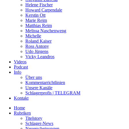
Helene Fischer
Howard Carpendale
Kerstin Ott
Marie Reim
Matthias Reim
Melissa Naschenweng
Michelle
Roland Kaiser
Ross Antony
Udo Jürgens
Vicky Leandros
Videos
Podcast
Info
Über uns
Kommentarrichtlinien
Unsere Kanäle
Schlagerprofis | TELEGRAM
Kontakt
Home
Rubriken
Titelstory
Schlager-News
Neuerscheinungen