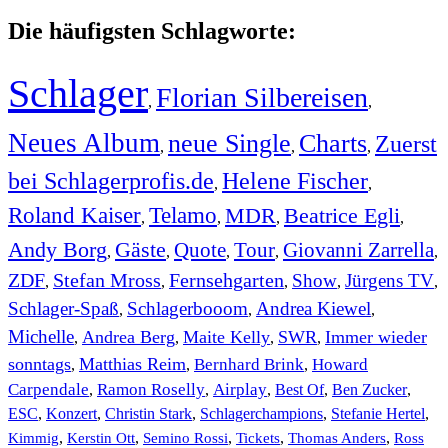
Die häufigsten Schlagworte:
Schlager
Florian Silbereisen
,
,
Neues Album
neue Single
Charts
Zuerst
,
,
,
bei Schlagerprofis.de
Helene Fischer
,
,
Roland Kaiser
Telamo
MDR
Beatrice Egli
,
,
,
,
Andy Borg
Gäste
Quote
Tour
Giovanni Zarrella
,
,
,
,
,
ZDF
Stefan Mross
Fernsehgarten
Show
Jürgens TV
,
,
,
,
,
Schlager-Spaß
Schlagerbooom
Andrea Kiewel
,
,
,
Michelle
Andrea Berg
Maite Kelly
SWR
Immer wieder
,
,
,
,
sonntags
Matthias Reim
Bernhard Brink
Howard
,
,
,
Carpendale
Ramon Roselly
Airplay
Best Of
Ben Zucker
,
,
,
,
,
ESC
,
Konzert
,
Christin Stark
,
Schlagerchampions
,
Stefanie Hertel
,
Kimmig
,
Kerstin Ott
,
,
,
,
Semino Rossi
Tickets
Thomas Anders
Ross