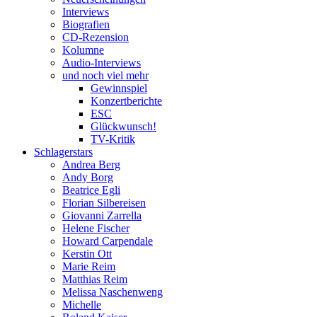
Interviews
Biografien
CD-Rezension
Kolumne
Audio-Interviews
und noch viel mehr
Gewinnspiel
Konzertberichte
ESC
Glückwunsch!
TV-Kritik
Schlagerstars
Andrea Berg
Andy Borg
Beatrice Egli
Florian Silbereisen
Giovanni Zarrella
Helene Fischer
Howard Carpendale
Kerstin Ott
Marie Reim
Matthias Reim
Melissa Naschenweng
Michelle