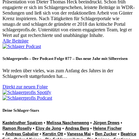
Präsentation von Dieter Thomas Heck beeindruckt. Schon früh
engagierte er sich im Schlagergeschehen, leistete Beiträge in WDR-
Sendungen und ließ sich von der redaktionellen Arbeit von Günter
Krenz inspirieren. Nach Tätigkeiten für Schlagerportale wie
smago.de und schlager.de gründete er 2018 das kritische Portal
schlagerprofis.de. Unterstützt von einem engagierten Team, legt er
Wert auf gut recherchierte und unabhängige Inhalte.
Alle Beiträge
Schlagerprofis – Der Podcast Folge 077 – Das neue Jahr mit Silbereisen
Wir reden über vieles, was zum Anfang des Jahres in der
Schlagerwelt stattgefunden hat…
Direkt zur neuen Folge
Deine Schlager-Stars
Kastelruther Spatzen
•
Melissa Naschenweng
•
Jürgen Drews
•
Ramon Roselly
•
Eloy de Jong
•
Andrea Berg
•
Helene Fischer
•
Andreas Gabalier
•
Kerstin Ott
•
Vanessa Mai
•
Ben Zucker
•
Beatrice