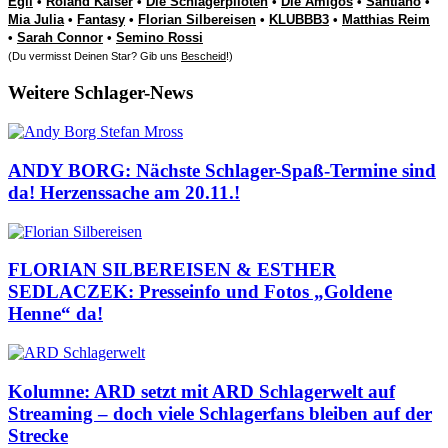
Egli
•
Roland Kaiser
•
Die Schlagerpiloten
•
Die Amigos
•
Santiano
•
Mia Julia
•
Fantasy
•
Florian Silbereisen
•
KLUBBB3
•
Matthias Reim
•
Sarah Connor
•
Semino Rossi
(Du vermisst Deinen Star? Gib uns
Bescheid
!)
Weitere Schlager-News
ANDY BORG: Nächste Schlager-Spaß-Termine sind
da! Herzenssache am 20.11.!
FLORIAN SILBEREISEN & ESTHER
SEDLACZEK: Presseinfo und Fotos „Goldene
Henne“ da!
Kolumne: ARD setzt mit ARD Schlagerwelt auf
Streaming – doch viele Schlagerfans bleiben auf der
Strecke