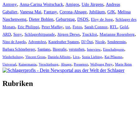
,
,
,
,
Antony
Anna-Carina Woitschack
Amigos
Udo Jürgens
Andreas
,
,
,
,
,
,
Gabalier
Vanessa Mai
Fantasy
Corona-Absage
Jubiläum
GfK
Melissa
,
,
,
,
,
Naschenweng
Dieter Bohlen
Geburtstag
DSDS
Eloy de Jong
Schlager des
,
,
,
,
,
,
,
,
Monats
Eric Philippi
Peter Maffay
tot
Fotos
Sarah Connor
RTL
Gold
,
,
,
,
,
,
ARD
Sony
Schlagerhitparade
Jürgen Drews
Tracklist
Marianne Rosenberg
,
,
,
,
,
,
Nino de Angelo
Adventsfest
Kastelruther Spatzen
DJ Ötzi
Nicole
Sendetermin
,
,
,
,
,
,
Barbara Schöneberger
Santiano
Biografie
verstorben
Interview
Einschaltquote
,
,
,
,
,
,
Wiederholung
Vincent Gross
Daniela Alfinito
Live
Sonia Liebing
Kai Pflaume
,
,
,
,
,
,
Universal
Kaisermania
Verschiebung
Absage
Pressetext
Wolfgang Petry
Marie Reim
Rubriken
Titelstory
SchlagerNews
Neuerscheinungen
Interviews
Biographien
CD-Rezension
Kolumne
Audio-Interviews