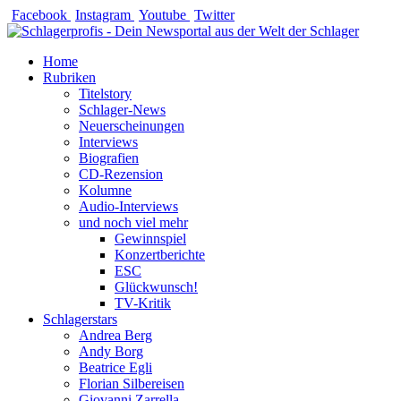
Zum
Facebook
Instagram
Youtube
Twitter
Inhalt
springen
Home
Rubriken
Titelstory
Schlager-News
Neuerscheinungen
Interviews
Biografien
CD-Rezension
Kolumne
Audio-Interviews
und noch viel mehr
Gewinnspiel
Konzertberichte
ESC
Glückwunsch!
TV-Kritik
Schlagerstars
Andrea Berg
Andy Borg
Beatrice Egli
Florian Silbereisen
Giovanni Zarrella