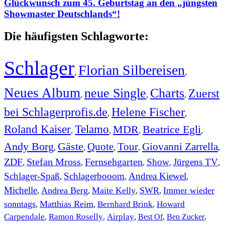
Glückwunsch zum 45. Geburtstag an den „jüngsten
Showmaster Deutschlands“!
Die häufigsten Schlagworte:
Schlager
Florian Silbereisen
,
,
Neues Album
neue Single
Charts
Zuerst
,
,
,
bei Schlagerprofis.de
Helene Fischer
,
,
Roland Kaiser
Telamo
MDR
Beatrice Egli
,
,
,
,
Andy Borg
Gäste
Quote
Tour
Giovanni Zarrella
,
,
,
,
,
ZDF
Stefan Mross
Fernsehgarten
Show
Jürgens TV
,
,
,
,
,
Schlager-Spaß
Schlagerbooom
Andrea Kiewel
,
,
,
Michelle
Andrea Berg
Maite Kelly
SWR
Immer wieder
,
,
,
,
sonntags
Matthias Reim
Bernhard Brink
Howard
,
,
,
Carpendale
Ramon Roselly
Airplay
Best Of
Ben Zucker
,
,
,
,
,