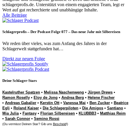
schlagerprofis.de. Unterstützt von einem engagierten Team, legt er
Wert auf gut recherchierte und unabhängige Inhalte.
Alle Beiträge
Schlagerprofis – Der Podcast Folge 077 – Das neue Jahr mit Silbereisen
Wir reden über vieles, was zum Anfang des Jahres in der
Schlagerwelt stattgefunden hat…
Direkt zur neuen Folge
Deine Schlager-Stars
Kastelruther Spatzen
•
Melissa Naschenweng
•
Jürgen Drews
•
Ramon Roselly
•
Eloy de Jong
•
Andrea Berg
•
Helene Fischer
•
Andreas Gabalier
•
Kerstin Ott
•
Vanessa Mai
•
Ben Zucker
•
Beatrice
Egli
•
Roland Kaiser
•
Die Schlagerpiloten
•
Die Amigos
•
Santiano
•
Mia Julia
•
Fantasy
•
Florian Silbereisen
•
KLUBBB3
•
Matthias Reim
•
Sarah Connor
•
Semino Rossi
(Du vermisst Deinen Star? Gib uns
Bescheid
!)