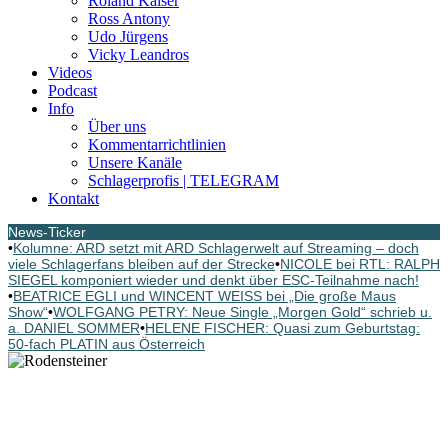
Roland Kaiser
Ross Antony
Udo Jürgens
Vicky Leandros
Videos
Podcast
Info
Über uns
Kommentarrichtlinien
Unsere Kanäle
Schlagerprofis | TELEGRAM
Kontakt
News-Ticker
•
Kolumne: ARD setzt mit ARD Schlagerwelt auf Streaming – doch
viele Schlagerfans bleiben auf der Strecke
•
NICOLE bei RTL: RALPH
SIEGEL komponiert wieder und denkt über ESC-Teilnahme nach!
•
BEATRICE EGLI und WINCENT WEISS bei „Die große Maus
Show“
•
WOLFGANG PETRY: Neue Single „Morgen Gold“ schrieb u.
a. DANIEL SOMMER
•
HELENE FISCHER: Quasi zum Geburtstag:
50-fach PLATIN aus Österreich