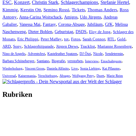
ESC
,
Konzert
,
Christin Stark
,
Schlagerchampions
,
Stefanie Hertel
,
Kimmig
,
Kerstin Ott
,
,
,
,
Semino Rossi
Tickets
Thomas Anders
Ross
,
,
,
,
Antony
Anna-Carina Woitschack
Amigos
Udo Jürgens
Andreas
,
,
,
,
,
,
Gabalier
Vanessa Mai
Fantasy
Corona-Absage
Jubiläum
GfK
Melissa
,
,
,
,
,
Naschenweng
Dieter Bohlen
Geburtstag
DSDS
Eloy de Jong
Schlager des
,
,
,
,
,
,
,
,
Monats
Eric Philippi
Peter Maffay
tot
Fotos
Sarah Connor
RTL
Gold
,
,
,
,
,
,
ARD
Sony
Schlagerhitparade
Jürgen Drews
Tracklist
Marianne Rosenberg
,
,
,
,
,
,
Nino de Angelo
Adventsfest
Kastelruther Spatzen
DJ Ötzi
Nicole
Sendetermin
,
,
,
,
,
,
Barbara Schöneberger
Santiano
Biografie
verstorben
Interview
Einschaltquote
,
,
,
,
,
,
Wiederholung
Vincent Gross
Daniela Alfinito
Live
Sonia Liebing
Kai Pflaume
,
,
,
,
,
,
Universal
Kaisermania
Verschiebung
Absage
Wolfgang Petry
Duett
Marie Reim
Rubriken
Titelstory
SchlagerNews
Neuerscheinungen
Interviews
Biographien
CD-Rezension