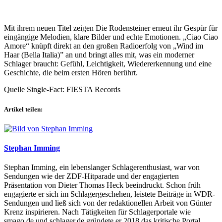
Mit ihrem neuen Titel zeigen Die Rodensteiner erneut ihr Gespür für
eingängige Melodien, klare Bilder und echte Emotionen. „Ciao Ciao
Amore“ knüpft direkt an den großen Radioerfolg von „Wind im
Haar (Bella Italia)” an und bringt alles mit, was ein moderner
Schlager braucht: Gefühl, Leichtigkeit, Wiedererkennung und eine
Geschichte, die beim ersten Hören berührt.
Quelle Single-Fact: FIESTA Records
Artikel teilen:
Stephan Imming
Stephan Imming, ein lebenslanger Schlagerenthusiast, war von
Sendungen wie der ZDF-Hitparade und der engagierten
Präsentation von Dieter Thomas Heck beeindruckt. Schon früh
engagierte er sich im Schlagergeschehen, leistete Beiträge in WDR-
Sendungen und ließ sich von der redaktionellen Arbeit von Günter
Krenz inspirieren. Nach Tätigkeiten für Schlagerportale wie
smago.de und schlager.de gründete er 2018 das kritische Portal