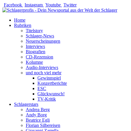
Zum
Facebook
Instagram
Youtube
Twitter
Inhalt
springen
Home
Rubriken
Titelstory
Schlager-News
Neuerscheinungen
Interviews
Biografien
CD-Rezension
Kolumne
Audio-Interviews
und noch viel mehr
Gewinnspiel
Konzertberichte
ESC
Glückwunsch!
TV-Kritik
Schlagerstars
Andrea Berg
Andy Borg
Beatrice Egli
Florian Silbereisen
Giovanni Zarrella