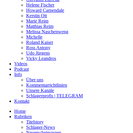
Helene Fischer
Howard Carpendale
Kerstin Ott
Marie Reim
Matthias Reim
Melissa Naschenweng
Michelle
Roland Kaiser
Ross Antony
Udo Jürgens
Vicky Leandros
Videos
Podcast
Info
Über uns
Kommentarrichtlinien
Unsere Kanäle
Schlagerprofis | TELEGRAM
Kontakt
Home
Rubriken
Titelstory
Schlager-News
Neuerscheinungen