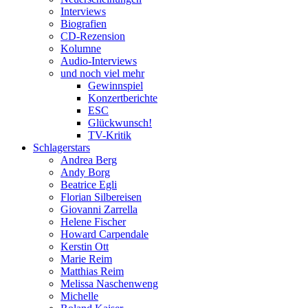
Interviews
Biografien
CD-Rezension
Kolumne
Audio-Interviews
und noch viel mehr
Gewinnspiel
Konzertberichte
ESC
Glückwunsch!
TV-Kritik
Schlagerstars
Andrea Berg
Andy Borg
Beatrice Egli
Florian Silbereisen
Giovanni Zarrella
Helene Fischer
Howard Carpendale
Kerstin Ott
Marie Reim
Matthias Reim
Melissa Naschenweng
Michelle