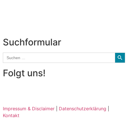
CD-Rezension
Kolumne
Audio-Interviews
und mehr…
Suchformular
Searc
Search
for:
Folgt uns!
Impressum & Disclaimer
|
Datenschutzerklärung
|
Kontakt