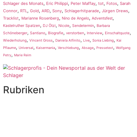
,
,
,
,
,
Schlager des Monats
Eric Philippi
Peter Maffay
tot
Fotos
Sarah
,
,
,
,
,
,
,
Connor
RTL
Gold
ARD
Sony
Schlagerhitparade
Jürgen Drews
,
,
,
,
Tracklist
Marianne Rosenberg
Nino de Angelo
Adventsfest
,
,
,
,
Kastelruther Spatzen
DJ Ötzi
Nicole
Sendetermin
Barbara
,
,
,
,
,
,
Schöneberger
Santiano
Biografie
verstorben
Interview
Einschaltquote
,
,
,
,
,
Wiederholung
Vincent Gross
Daniela Alfinito
Live
Sonia Liebing
Kai
,
,
,
,
,
,
Pflaume
Universal
Kaisermania
Verschiebung
Absage
Pressetext
Wolfgang
,
Petry
Marie Reim
Rubriken
Titelstory
SchlagerNews
Neuerscheinungen
Interviews
Biographien