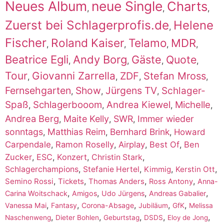
Neues Album
neue Single
Charts
,
,
,
Zuerst bei Schlagerprofis.de
Helene
,
Fischer
Roland Kaiser
Telamo
MDR
,
,
,
,
Beatrice Egli
Andy Borg
Gäste
Quote
,
,
,
,
Tour
Giovanni Zarrella
ZDF
Stefan Mross
,
,
,
,
Fernsehgarten
Show
Jürgens TV
Schlager-
,
,
,
Spaß
Schlagerbooom
Andrea Kiewel
Michelle
,
,
,
,
Andrea Berg
Maite Kelly
SWR
Immer wieder
,
,
,
sonntags
Matthias Reim
Bernhard Brink
,
,
,
Howard
Carpendale
,
Ramon Roselly
,
Airplay
,
Best Of
,
Ben
Zucker
,
ESC
,
Konzert
,
,
Christin Stark
,
,
,
,
Schlagerchampions
Stefanie Hertel
Kimmig
Kerstin Ott
,
,
,
,
Semino Rossi
Tickets
Thomas Anders
Ross Antony
Anna-
,
,
,
,
Carina Woitschack
Amigos
Udo Jürgens
Andreas Gabalier
,
,
,
,
,
Vanessa Mai
Fantasy
Corona-Absage
Jubiläum
GfK
Melissa
,
,
,
,
,
Naschenweng
Dieter Bohlen
Geburtstag
DSDS
Eloy de Jong