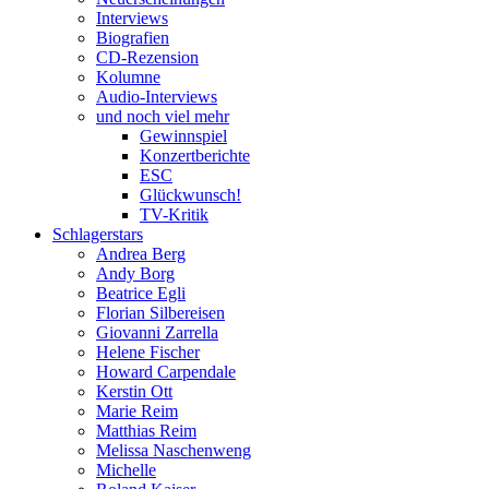
Interviews
Biografien
CD-Rezension
Kolumne
Audio-Interviews
und noch viel mehr
Gewinnspiel
Konzertberichte
ESC
Glückwunsch!
TV-Kritik
Schlagerstars
Andrea Berg
Andy Borg
Beatrice Egli
Florian Silbereisen
Giovanni Zarrella
Helene Fischer
Howard Carpendale
Kerstin Ott
Marie Reim
Matthias Reim
Melissa Naschenweng
Michelle