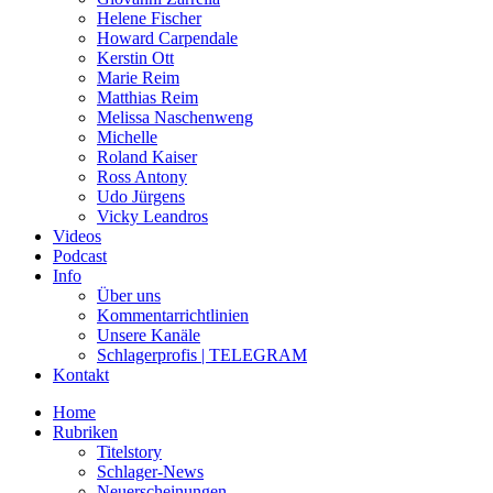
Helene Fischer
Howard Carpendale
Kerstin Ott
Marie Reim
Matthias Reim
Melissa Naschenweng
Michelle
Roland Kaiser
Ross Antony
Udo Jürgens
Vicky Leandros
Videos
Podcast
Info
Über uns
Kommentarrichtlinien
Unsere Kanäle
Schlagerprofis | TELEGRAM
Kontakt
Home
Rubriken
Titelstory
Schlager-News
Neuerscheinungen