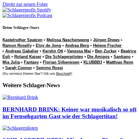
Direkt zur neuen Folge
Deine Schlager-Stars
Kastelruther Spatzen
•
Melissa Naschenweng
•
Jürgen Drews
•
Ramon Roselly
•
Eloy de Jong
•
Andrea Berg
•
Helene Fischer
•
Andreas Gabalier
•
Kerstin Ott
•
Vanessa Mai
•
Ben Zucker
•
Beatrice
Egli
•
Roland Kaiser
•
Die Schlagerpiloten
•
Die Amigos
•
Santiano
•
Mia Julia
•
Fantasy
•
Florian Silbereisen
•
KLUBBB3
•
Matthias Reim
•
Sarah Connor
•
Semino Rossi
(Du vermisst Deinen Star? Gib uns
Bescheid
!)
Weitere Schlager-News
BERNHARD BRINK: Keiner war musikalisch so oft
im Fernsehgarten Gast wie der Schlagertitan!