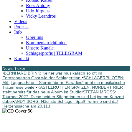
Roland Kaiser
Ross Antony
Udo Jürgens
Vicky Leandros
Videos
Podcast
Info
Über uns
Kommentarrichtlinien
Unsere Kanäle
Schlagerprofis | TELEGRAM
Kontakt
News-Ticker
•
BERNHARD BRINK: Keiner war musikalisch so oft im
Fernsehgarten Gast wie der Schlagertitan!
•
SCHLAGERPILOTEN:
Mit „Laguna Blue – Sterne überm Paradies“ geht die musikalische
Traumreise weiter
•
KASTELRUTHER SPATZEN: NORBERT RIER
steht bereits für das neue Album im Studio
•
STEFAN MROSS:
Tournee 2027: Diese beiden Sängerinnen sind bei jedem Konzert
dabei
•
ANDY BORG: Nächste Schlager-Spaß-Termine sind da!
Herzenssache am 20.11.!