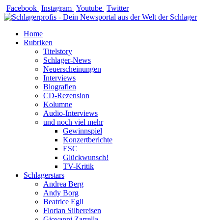
Zum
Facebook
Instagram
Youtube
Twitter
Inhalt
springen
Home
Rubriken
Titelstory
Schlager-News
Neuerscheinungen
Interviews
Biografien
CD-Rezension
Kolumne
Audio-Interviews
und noch viel mehr
Gewinnspiel
Konzertberichte
ESC
Glückwunsch!
TV-Kritik
Schlagerstars
Andrea Berg
Andy Borg
Beatrice Egli
Florian Silbereisen
Giovanni Zarrella