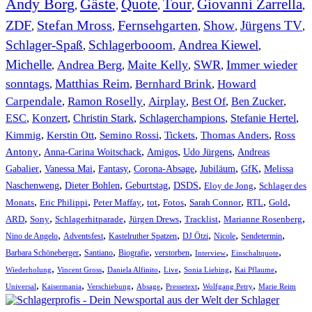
Andy Borg
Gäste
Quote
Tour
Giovanni Zarrella
,
,
,
,
,
ZDF
Stefan Mross
Fernsehgarten
Show
Jürgens TV
,
,
,
,
,
Schlager-Spaß
Schlagerbooom
Andrea Kiewel
,
,
,
Michelle
Andrea Berg
Maite Kelly
SWR
Immer wieder
,
,
,
,
sonntags
Matthias Reim
Bernhard Brink
Howard
,
,
,
Carpendale
Ramon Roselly
Airplay
Best Of
Ben Zucker
,
,
,
,
,
ESC
,
Konzert
,
Christin Stark
,
Schlagerchampions
,
Stefanie Hertel
,
Kimmig
,
Kerstin Ott
,
,
,
,
Semino Rossi
Tickets
Thomas Anders
Ross
,
,
,
,
Antony
Anna-Carina Woitschack
Amigos
Udo Jürgens
Andreas
,
,
,
,
,
,
Gabalier
Vanessa Mai
Fantasy
Corona-Absage
Jubiläum
GfK
Melissa
,
,
,
,
,
Naschenweng
Dieter Bohlen
Geburtstag
DSDS
Eloy de Jong
Schlager des
,
,
,
,
,
,
,
,
Monats
Eric Philippi
Peter Maffay
tot
Fotos
Sarah Connor
RTL
Gold
,
,
,
,
,
,
ARD
Sony
Schlagerhitparade
Jürgen Drews
Tracklist
Marianne Rosenberg
,
,
,
,
,
,
Nino de Angelo
Adventsfest
Kastelruther Spatzen
DJ Ötzi
Nicole
Sendetermin
,
,
,
,
,
,
Barbara Schöneberger
Santiano
Biografie
verstorben
Interview
Einschaltquote
,
,
,
,
,
,
Wiederholung
Vincent Gross
Daniela Alfinito
Live
Sonia Liebing
Kai Pflaume
,
,
,
,
,
,
Universal
Kaisermania
Verschiebung
Absage
Pressetext
Wolfgang Petry
Marie Reim