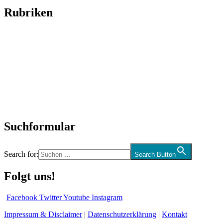
Rubriken
Titelstory
SchlagerNews
Neuerscheinungen
Interviews
Biographien
CD-Rezension
Kolumne
Audio-Interviews
und mehr…
Suchformular
Search for:
Search Button
Folgt uns!
Facebook
Twitter
Youtube
Instagram
Impressum & Disclaimer
|
Datenschutzerklärung
|
Kontakt