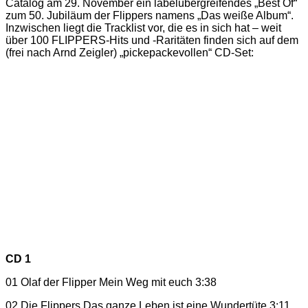
Catalog am 29. November ein labelübergreifendes „Best Of“
zum 50. Jubiläum der Flippers namens „Das weiße Album“.
Inzwischen liegt die Tracklist vor, die es in sich hat – weit
über 100 FLIPPERS-Hits und -Raritäten finden sich auf dem
(frei nach Arnd Zeigler) „pickepackevollen“ CD-Set:
CD 1
01 Olaf der Flipper Mein Weg mit euch 3:38
02 Die Flippers Das ganze Leben ist eine Wundertüte 3:11