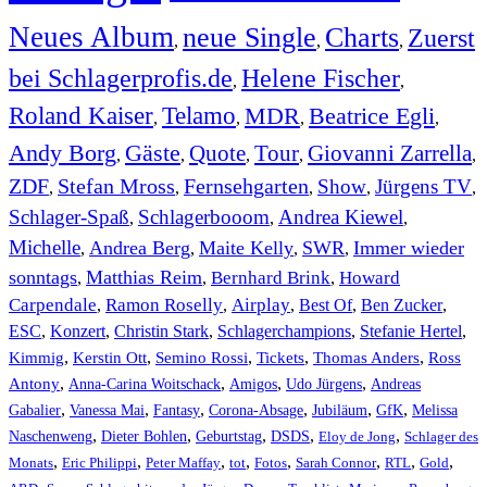
Neues Album
neue Single
Charts
Zuerst
,
,
,
bei Schlagerprofis.de
Helene Fischer
,
,
Roland Kaiser
Telamo
MDR
Beatrice Egli
,
,
,
,
Andy Borg
Gäste
Quote
Tour
Giovanni Zarrella
,
,
,
,
,
ZDF
Stefan Mross
Fernsehgarten
Show
Jürgens TV
,
,
,
,
,
Schlager-Spaß
Schlagerbooom
Andrea Kiewel
,
,
,
Michelle
Andrea Berg
Maite Kelly
SWR
Immer wieder
,
,
,
,
sonntags
Matthias Reim
Bernhard Brink
Howard
,
,
,
Carpendale
Ramon Roselly
Airplay
Best Of
Ben Zucker
,
,
,
,
,
ESC
,
Konzert
,
Christin Stark
,
Schlagerchampions
,
Stefanie Hertel
,
Kimmig
,
Kerstin Ott
,
,
,
,
Semino Rossi
Tickets
Thomas Anders
Ross
,
,
,
,
Antony
Anna-Carina Woitschack
Amigos
Udo Jürgens
Andreas
,
,
,
,
,
,
Gabalier
Vanessa Mai
Fantasy
Corona-Absage
Jubiläum
GfK
Melissa
,
,
,
,
,
Naschenweng
Dieter Bohlen
Geburtstag
DSDS
Eloy de Jong
Schlager des
,
,
,
,
,
,
,
,
Monats
Eric Philippi
Peter Maffay
tot
Fotos
Sarah Connor
RTL
Gold