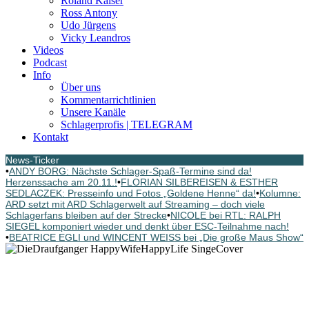
Roland Kaiser
Ross Antony
Udo Jürgens
Vicky Leandros
Videos
Podcast
Info
Über uns
Kommentarrichtlinien
Unsere Kanäle
Schlagerprofis | TELEGRAM
Kontakt
News-Ticker
•
ANDY BORG: Nächste Schlager-Spaß-Termine sind da!
Herzenssache am 20.11.!
•
FLORIAN SILBEREISEN & ESTHER
SEDLACZEK: Presseinfo und Fotos „Goldene Henne“ da!
•
Kolumne:
ARD setzt mit ARD Schlagerwelt auf Streaming – doch viele
Schlagerfans bleiben auf der Strecke
•
NICOLE bei RTL: RALPH
SIEGEL komponiert wieder und denkt über ESC-Teilnahme nach!
•
BEATRICE EGLI und WINCENT WEISS bei „Die große Maus Show“