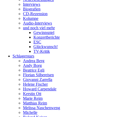
Interviews
Biografien
CD-Rezension
Kolumne
Audio-Interviews
und noch viel mehr
Gewinnspiel
Konzertberichte
ESC
Glückwunsch!
TV-Kritik
Schlagerstars
Andrea Berg
Andy Borg
Beatrice Egli
Florian Silbereisen
Giovanni Zarrella
Helene Fischer
Howard Carpendale
Kerstin Ott
Marie Reim
Matthias Reim
Melissa Naschenweng
Michelle