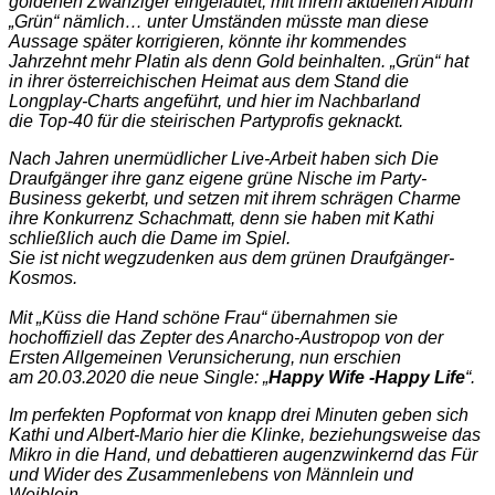
goldenen Zwanziger eingeläutet, mit ihrem aktuellen Album
„Grün“ nämlich… unter Umständen müsste man diese
Aussage später korrigieren, könnte ihr kommendes
Jahrzehnt mehr Platin als denn Gold beinhalten. „Grün“ hat
in ihrer österreichischen Heimat aus dem Stand die
Longplay-Charts angeführt, und hier im Nachbarland
die Top-40 für die steirischen Partyprofis geknackt.
Nach Jahren unermüdlicher Live-Arbeit haben sich Die
Draufgänger ihre ganz eigene grüne Nische im Party-
Business gekerbt, und setzen mit ihrem schrägen Charme
ihre Konkurrenz Schachmatt, denn sie haben mit Kathi
schließlich auch die Dame im Spiel.
Sie ist nicht wegzudenken aus dem grünen Draufgänger-
Kosmos.
Mit „Küss die Hand schöne Frau“ übernahmen sie
hochoffiziell das Zepter des Anarcho-Austropop von der
Ersten Allgemeinen Verunsicherung, nun erschien
am
20.03.2020
die neue Single: „
Happy Wife -Happy Life
“.
Im perfekten Popformat von knapp drei Minuten geben sich
Kathi und Albert-Mario hier die Klinke, beziehungsweise das
Mikro in die Hand, und debattieren augenzwinkernd das Für
und Wider des Zusammenlebens von Männlein und
Weiblein.