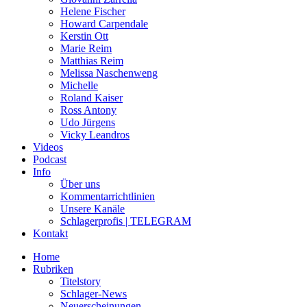
Helene Fischer
Howard Carpendale
Kerstin Ott
Marie Reim
Matthias Reim
Melissa Naschenweng
Michelle
Roland Kaiser
Ross Antony
Udo Jürgens
Vicky Leandros
Videos
Podcast
Info
Über uns
Kommentarrichtlinien
Unsere Kanäle
Schlagerprofis | TELEGRAM
Kontakt
Home
Rubriken
Titelstory
Schlager-News
Neuerscheinungen