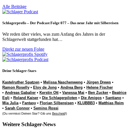
Alle Beiträge
Schlagerprofis – Der Podcast Folge 077 – Das neue Jahr mit Silbereisen
Wir reden über vieles, was zum Anfang des Jahres in der
Schlagerwelt stattgefunden hat…
Direkt zur neuen Folge
Deine Schlager-Stars
Kastelruther Spatzen
•
Melissa Naschenweng
•
Jürgen Drews
•
Ramon Roselly
•
Eloy de Jong
•
Andrea Berg
•
Helene Fischer
•
Andreas Gabalier
•
Kerstin Ott
•
Vanessa Mai
•
Ben Zucker
•
Beatrice
Egli
•
Roland Kaiser
•
Die Schlagerpiloten
•
Die Amigos
•
Santiano
•
Mia Julia
•
Fantasy
•
Florian Silbereisen
•
KLUBBB3
•
Matthias Reim
•
Sarah Connor
•
Semino Rossi
(Du vermisst Deinen Star? Gib uns
Bescheid
!)
Weitere Schlager-News