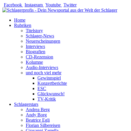
Zum
Facebook
Instagram
Youtube
Twitter
Inhalt
springen
Home
Rubriken
Titelstory
Schlager-News
Neuerscheinungen
Interviews
Biografien
CD-Rezension
Kolumne
Audio-Interviews
und noch viel mehr
Gewinnspiel
Konzertberichte
ESC
Glückwunsch!
TV-Kritik
Schlagerstars
Andrea Berg
Andy Borg
Beatrice Egli
Florian Silbereisen
Giovanni Zarrella