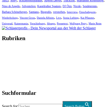
,
,
,
,
,
,
ARD
Sony
Schlagerhitparade
Jürgen Drews
Tracklist
Marianne Rosenberg
,
,
,
,
,
,
Nino de Angelo
Adventsfest
Kastelruther Spatzen
DJ Ötzi
Nicole
Sendetermin
,
,
,
,
,
,
Barbara Schöneberger
Santiano
Biografie
verstorben
Interview
Einschaltquote
,
,
,
,
,
,
Wiederholung
Vincent Gross
Daniela Alfinito
Live
Sonia Liebing
Kai Pflaume
,
,
,
,
,
,
Universal
Kaisermania
Verschiebung
Absage
Pressetext
Wolfgang Petry
Marie Reim
Rubriken
Titelstory
SchlagerNews
Neuerscheinungen
Interviews
Biographien
CD-Rezension
Kolumne
Audio-Interviews
und mehr…
Suchformular
Search for:
Search Button