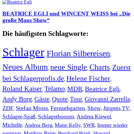
BEATRICE EGLI und WINCENT WEISS bei „Die
große Maus Show“
Die häufigsten Schlagworte:
Schlager
Florian Silbereisen
,
,
Neues Album
neue Single
Charts
Zuerst
,
,
,
bei Schlagerprofis.de
Helene Fischer
,
,
Roland Kaiser
Telamo
MDR
Beatrice Egli
,
,
,
,
Andy Borg
Gäste
Quote
Tour
Giovanni Zarrella
,
,
,
,
,
ZDF
Stefan Mross
Fernsehgarten
Show
Jürgens TV
,
,
,
,
,
Schlager-Spaß
Schlagerbooom
Andrea Kiewel
,
,
,
Michelle
Andrea Berg
Maite Kelly
SWR
Immer wieder
,
,
,
,
sonntags
Matthias Reim
Bernhard Brink
Howard
,
,
,