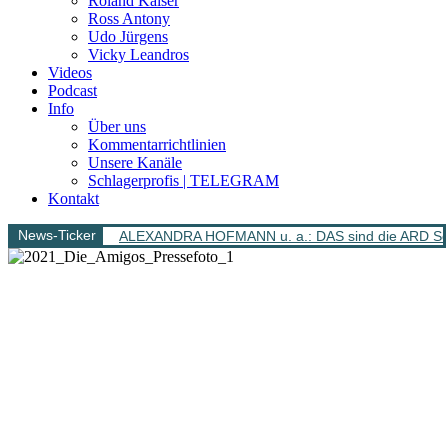
Roland Kaiser
Ross Antony
Udo Jürgens
Vicky Leandros
Videos
Podcast
Info
Über uns
Kommentarrichtlinien
Unsere Kanäle
Schlagerprofis | TELEGRAM
Kontakt
News-Ticker
ALEXANDRA HOFMANN u. a.: DAS sind die ARD Sch