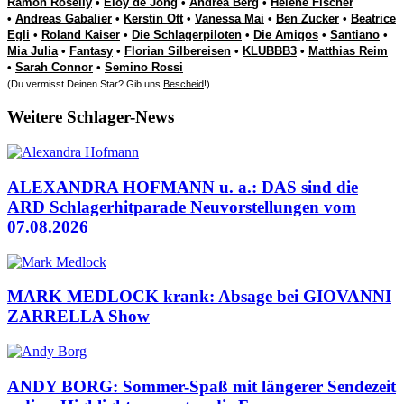
Ramon Roselly
•
Eloy de Jong
•
Andrea Berg
•
Helene Fischer
•
Andreas Gabalier
•
Kerstin Ott
•
Vanessa Mai
•
Ben Zucker
•
Beatrice
Egli
•
Roland Kaiser
•
Die Schlagerpiloten
•
Die Amigos
•
Santiano
•
Mia Julia
•
Fantasy
•
Florian Silbereisen
•
KLUBBB3
•
Matthias Reim
•
Sarah Connor
•
Semino Rossi
(Du vermisst Deinen Star? Gib uns
Bescheid
!)
Weitere Schlager-News
ALEXANDRA HOFMANN u. a.: DAS sind die
ARD Schlagerhitparade Neuvorstellungen vom
07.08.2026
MARK MEDLOCK krank: Absage bei GIOVANNI
ZARRELLA Show
ANDY BORG: Sommer-Spaß mit längerer Sendezeit