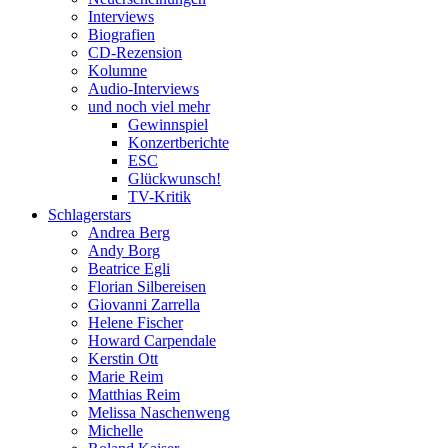
Interviews
Biografien
CD-Rezension
Kolumne
Audio-Interviews
und noch viel mehr
Gewinnspiel
Konzertberichte
ESC
Glückwunsch!
TV-Kritik
Schlagerstars
Andrea Berg
Andy Borg
Beatrice Egli
Florian Silbereisen
Giovanni Zarrella
Helene Fischer
Howard Carpendale
Kerstin Ott
Marie Reim
Matthias Reim
Melissa Naschenweng
Michelle