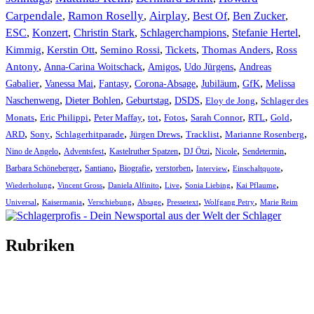
Carpendale
Ramon Roselly
Airplay
Best Of
Ben Zucker
,
,
,
,
,
ESC
,
Konzert
,
Christin Stark
,
Schlagerchampions
,
Stefanie Hertel
,
Kimmig
,
Kerstin Ott
,
,
,
,
Semino Rossi
Tickets
Thomas Anders
Ross
,
,
,
,
Antony
Anna-Carina Woitschack
Amigos
Udo Jürgens
Andreas
,
,
,
,
,
,
Gabalier
Vanessa Mai
Fantasy
Corona-Absage
Jubiläum
GfK
Melissa
,
,
,
,
,
Naschenweng
Dieter Bohlen
Geburtstag
DSDS
Eloy de Jong
Schlager des
,
,
,
,
,
,
,
,
Monats
Eric Philippi
Peter Maffay
tot
Fotos
Sarah Connor
RTL
Gold
,
,
,
,
,
,
ARD
Sony
Schlagerhitparade
Jürgen Drews
Tracklist
Marianne Rosenberg
,
,
,
,
,
,
Nino de Angelo
Adventsfest
Kastelruther Spatzen
DJ Ötzi
Nicole
Sendetermin
,
,
,
,
,
,
Barbara Schöneberger
Santiano
Biografie
verstorben
Interview
Einschaltquote
,
,
,
,
,
,
Wiederholung
Vincent Gross
Daniela Alfinito
Live
Sonia Liebing
Kai Pflaume
,
,
,
,
,
,
Universal
Kaisermania
Verschiebung
Absage
Pressetext
Wolfgang Petry
Marie Reim
Rubriken
Titelstory
SchlagerNews
Neuerscheinungen
Interviews