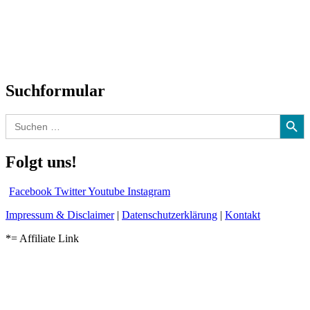
Biographien
CD-Rezension
Kolumne
Audio-Interviews
und mehr…
Suchformular
Search Button
Search
for:
Folgt uns!
Facebook
Twitter
Youtube
Instagram
Impressum & Disclaimer
|
Datenschutzerklärung
|
Kontakt
*= Affiliate Link