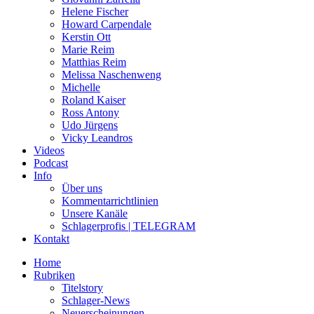
Helene Fischer
Howard Carpendale
Kerstin Ott
Marie Reim
Matthias Reim
Melissa Naschenweng
Michelle
Roland Kaiser
Ross Antony
Udo Jürgens
Vicky Leandros
Videos
Podcast
Info
Über uns
Kommentarrichtlinien
Unsere Kanäle
Schlagerprofis | TELEGRAM
Kontakt
Home
Rubriken
Titelstory
Schlager-News
Neuerscheinungen