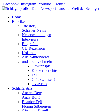
Zum
Facebook
Instagram
Youtube
Twitter
Inhalt
springen
Home
Rubriken
Titelstory
Schlager-News
Neuerscheinungen
Interviews
Biografien
CD-Rezension
Kolumne
Audio-Interviews
und noch viel mehr
Gewinnspiel
Konzertberichte
ESC
Glückwunsch!
TV-Kritik
Schlagerstars
Andrea Berg
Andy Borg
Beatrice Egli
Florian Silbereisen
Giovanni Zarrella