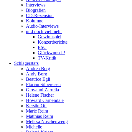
Interviews
Biografien
CD-Rezension
Kolumne
Audio-Interviews
und noch viel mehr
Gewinnspiel
Konzertberichte
ESC
Glückwunsch!
TV-Kritik
Schlagerstars
Andrea Berg
Andy Borg
Beatrice Egli
Florian Silbereisen
Giovanni Zarrella
Helene Fischer
Howard Carpendale
Kerstin Ott
Marie Reim
Matthias Reim
Melissa Naschenweng
Michelle