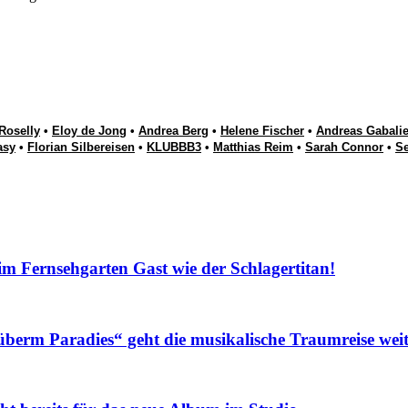
Roselly
•
Eloy de Jong
•
Andrea Berg
•
Helene Fischer
•
Andreas Gabalie
asy
•
Florian Silbereisen
•
KLUBBB3
•
Matthias Reim
•
Sarah Connor
•
S
Fernsehgarten Gast wie der Schlagertitan!
m Paradies“ geht die musikalische Traumreise weit