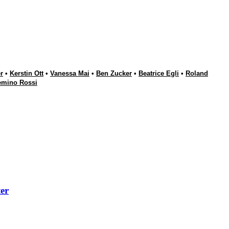
r
•
Kerstin Ott
•
Vanessa Mai
•
Ben Zucker
•
Beatrice Egli
•
Roland
emino Rossi
er