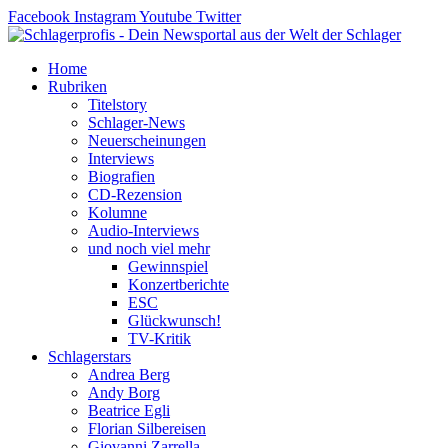
Zum
Facebook
Instagram
Youtube
Twitter
Inhalt
springen
Home
Rubriken
Titelstory
Schlager-News
Neuerscheinungen
Interviews
Biografien
CD-Rezension
Kolumne
Audio-Interviews
und noch viel mehr
Gewinnspiel
Konzertberichte
ESC
Glückwunsch!
TV-Kritik
Schlagerstars
Andrea Berg
Andy Borg
Beatrice Egli
Florian Silbereisen
Giovanni Zarrella