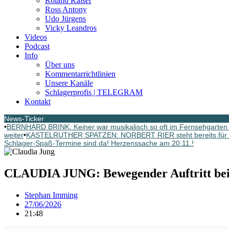
Roland Kaiser
Ross Antony
Udo Jürgens
Vicky Leandros
Videos
Podcast
Info
Über uns
Kommentarrichtlinien
Unsere Kanäle
Schlagerprofis | TELEGRAM
Kontakt
News-Ticker
•
BERNHARD BRINK: Keiner war musikalisch so oft im Fernsehgarten G
weiter
•
KASTELRUTHER SPATZEN: NORBERT RIER steht bereits für d
Schlager-Spaß-Termine sind da! Herzenssache am 20.11.!
CLAUDIA JUNG: Bewegender Auftritt 
Stephan Imming
27/06/2026
21:48