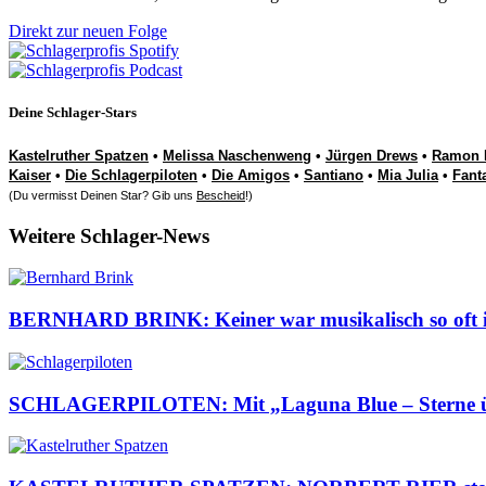
Direkt zur neuen Folge
Deine Schlager-Stars
Kastelruther Spatzen
•
Melissa Naschenweng
•
Jürgen Drews
•
Ramon 
Kaiser
•
Die Schlagerpiloten
•
Die Amigos
•
Santiano
•
Mia Julia
•
Fant
(Du vermisst Deinen Star? Gib uns
Bescheid
!)
Weitere Schlager-News
BERNHARD BRINK: Keiner war musikalisch so oft im 
SCHLAGERPILOTEN: Mit „Laguna Blue – Sterne über