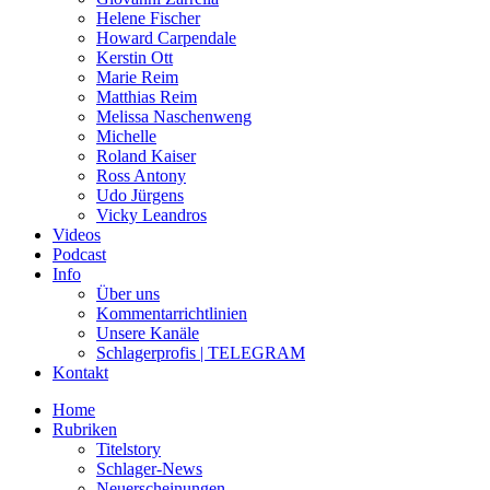
Helene Fischer
Howard Carpendale
Kerstin Ott
Marie Reim
Matthias Reim
Melissa Naschenweng
Michelle
Roland Kaiser
Ross Antony
Udo Jürgens
Vicky Leandros
Videos
Podcast
Info
Über uns
Kommentarrichtlinien
Unsere Kanäle
Schlagerprofis | TELEGRAM
Kontakt
Home
Rubriken
Titelstory
Schlager-News
Neuerscheinungen