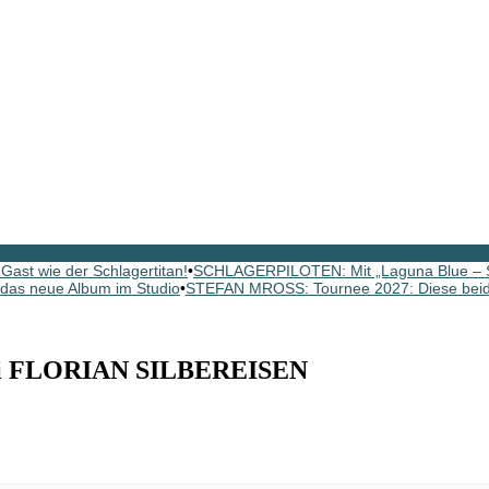
ast wie der Schlagertitan!
•
SCHLAGERPILOTEN: Mit „Laguna Blue – St
as neue Album im Studio
•
STEFAN MROSS: Tournee 2027: Diese beide
bei FLORIAN SILBEREISEN