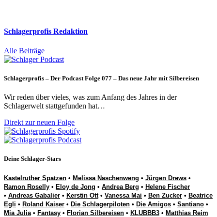
Schlagerprofis Redaktion
Alle Beiträge
Schlagerprofis – Der Podcast Folge 077 – Das neue Jahr mit Silbereisen
Wir reden über vieles, was zum Anfang des Jahres in der
Schlagerwelt stattgefunden hat…
Direkt zur neuen Folge
Deine Schlager-Stars
Kastelruther Spatzen
•
Melissa Naschenweng
•
Jürgen Drews
•
Ramon Roselly
•
Eloy de Jong
•
Andrea Berg
•
Helene Fischer
•
Andreas Gabalier
•
Kerstin Ott
•
Vanessa Mai
•
Ben Zucker
•
Beatrice
Egli
•
Roland Kaiser
•
Die Schlagerpiloten
•
Die Amigos
•
Santiano
•
Mia Julia
•
Fantasy
•
Florian Silbereisen
•
KLUBBB3
•
Matthias Reim