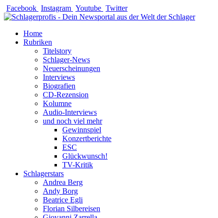
Zum
Facebook
Instagram
Youtube
Twitter
Inhalt
springen
Home
Rubriken
Titelstory
Schlager-News
Neuerscheinungen
Interviews
Biografien
CD-Rezension
Kolumne
Audio-Interviews
und noch viel mehr
Gewinnspiel
Konzertberichte
ESC
Glückwunsch!
TV-Kritik
Schlagerstars
Andrea Berg
Andy Borg
Beatrice Egli
Florian Silbereisen
Giovanni Zarrella