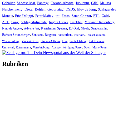
,
,
,
,
,
,
Gabalier
Vanessa Mai
Fantasy
Corona-Absage
Jubiläum
GfK
Melissa
,
,
,
,
,
Naschenweng
Dieter Bohlen
Geburtstag
DSDS
Eloy de Jong
Schlager des
,
,
,
,
,
,
,
,
Monats
Eric Philippi
Peter Maffay
tot
Fotos
Sarah Connor
RTL
Gold
,
,
,
,
,
,
ARD
Sony
Schlagerhitparade
Jürgen Drews
Tracklist
Marianne Rosenberg
,
,
,
,
,
,
Nino de Angelo
Adventsfest
Kastelruther Spatzen
DJ Ötzi
Nicole
Sendetermin
,
,
,
,
,
,
Barbara Schöneberger
Santiano
Biografie
verstorben
Interview
Einschaltquote
,
,
,
,
,
,
Wiederholung
Vincent Gross
Daniela Alfinito
Live
Sonia Liebing
Kai Pflaume
,
,
,
,
,
,
Universal
Kaisermania
Verschiebung
Absage
Wolfgang Petry
Duett
Marie Reim
Rubriken
Titelstory
SchlagerNews
Neuerscheinungen
Interviews
Biographien
CD-Rezension
Kolumne
Audio-Interviews
und mehr…