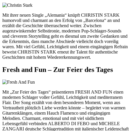
Mit ihrer neuen Single „Alemania“ knüpft
CHRISTIN STARK
humorvoll und charmant an den Erfolg von „Barcelona“ an und
erzählt die Geschichte überraschend weiter. Zwischen
augenzwinkernder Selbstironie, modernen Pop-Schlager-Sounds
und cleverem Storytelling geht es diesmal um zweite Gedanken und
die Erkenntnis, dass manche Abschiede vielleicht doch voreilig
waren. Mit viel Gefühl, Leichtigkeit und einem eingängigen Refrain
beweist CHRISTIN STARK erneut ihr Talent für authentische
Geschichten mit hohem Wiedererkennungswert.
Fresh and Fun – Zur Feier des Tages
Mit „Zur Feier des Tages“ präsentieren
FRESH AND FUN
einen
modernen Schlager voller Gefühl, Leichtigkeit und mediterranem
Flair. Der Song erzählt von dem besonderen Moment, wenn aus
Vertrautheit plötzlich Liebe werden könnte – begleitet von warmen
Gitarrenklängen, einem Hauch Flamenco und eingängigen
Melodien. Charmant, emotional und mit viel südlichem
Lebensgefühl verbinden ALBERTO DI FEBO und MICHELE
ZANGARI deutsche Schlagertradition mit italienischer Leidenschaft