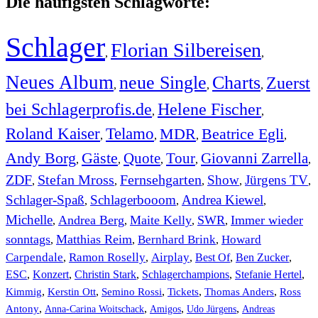
Die häufigsten Schlagworte:
Schlager
Florian Silbereisen
,
,
Neues Album
neue Single
Charts
Zuerst
,
,
,
bei Schlagerprofis.de
Helene Fischer
,
,
Roland Kaiser
Telamo
MDR
Beatrice Egli
,
,
,
,
Andy Borg
Gäste
Quote
Tour
Giovanni Zarrella
,
,
,
,
,
ZDF
Stefan Mross
Fernsehgarten
Show
Jürgens TV
,
,
,
,
,
Schlager-Spaß
Schlagerbooom
Andrea Kiewel
,
,
,
Michelle
Andrea Berg
Maite Kelly
SWR
Immer wieder
,
,
,
,
sonntags
Matthias Reim
Bernhard Brink
Howard
,
,
,
Carpendale
Ramon Roselly
Airplay
Best Of
Ben Zucker
,
,
,
,
,
ESC
,
Konzert
,
Christin Stark
,
Schlagerchampions
,
Stefanie Hertel
,
Kimmig
,
Kerstin Ott
,
,
,
,
Semino Rossi
Tickets
Thomas Anders
Ross
,
,
,
,
Antony
Anna-Carina Woitschack
Amigos
Udo Jürgens
Andreas