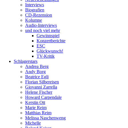
Interviews
Biografien
CD-Rezension
Kolumne
Audio-Interviews
und noch viel mehr
Gewinnspiel
Konzertberichte
ESC
Glückwunsch!
TV-Kritik
Schlagerstars
Andrea Berg
Andy Borg
Beatrice Egli
Florian Silbereisen
Giovanni Zarrella
Helene Fischer
Howard Carpendale
Kerstin Ott
Marie Reim
Matthias Reim
Melissa Naschenweng
Michelle