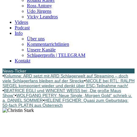
Roland Kaiser
Ross Antony
Udo Jürgens
Vicky Leandros
Videos
Podcast
Info
Über uns
Kommentarrichtlinien
Unsere Kanäle
Schlagerprofis | TELEGRAM
Kontakt
News-Ticker
•
Kolumne: ARD setzt mit ARD Schlagerwelt auf Streaming – doch
viele Schlagerfans bleiben auf der Strecke
•
NICOLE bei RTL: RALPH
SIEGEL komponiert wieder und denkt über ESC-Teilnahme nach!
•
BEATRICE EGLI und WINCENT WEISS bei „Die große Maus
Show“
•
WOLFGANG PETRY: Neue Single „Morgen Gold“ schrieb u.
a. DANIEL SOMMER
•
HELENE FISCHER: Quasi zum Geburtstag:
50-fach PLATIN aus Österreich