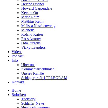
Helene Fischer
Howard Carpendale
Kerstin Ott
Marie Reim
Matthias Reim
Melissa Naschenweng
Michelle
Roland Kaiser
Ross Antony
Udo Jürgens
Vicky Leandros
Videos
Podcast
Info
Über uns
Kommentarrichtlinien
Unsere Kanäle
Schlagerprofis | TELEGRAM
Kontakt
Home
Rubriken
Titelstory
Schlager-News
Neuerscheinungen