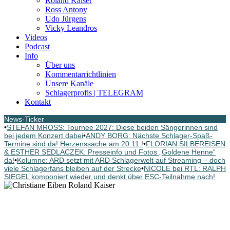
Roland Kaiser
Ross Antony
Udo Jürgens
Vicky Leandros
Videos
Podcast
Info
Über uns
Kommentarrichtlinien
Unsere Kanäle
Schlagerprofis | TELEGRAM
Kontakt
News-Ticker
•
STEFAN MROSS: Tournee 2027: Diese beiden Sängerinnen sind
bei jedem Konzert dabei
•
ANDY BORG: Nächste Schlager-Spaß-
Termine sind da! Herzenssache am 20.11.!
•
FLORIAN SILBEREISEN
& ESTHER SEDLACZEK: Presseinfo und Fotos „Goldene Henne“
da!
•
Kolumne: ARD setzt mit ARD Schlagerwelt auf Streaming – doch
viele Schlagerfans bleiben auf der Strecke
•
NICOLE bei RTL: RALPH
SIEGEL komponiert wieder und denkt über ESC-Teilnahme nach!