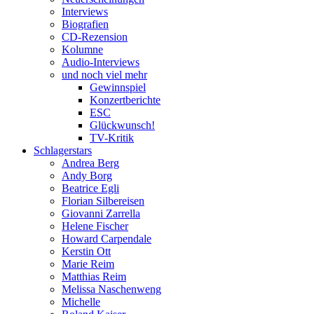
Interviews
Biografien
CD-Rezension
Kolumne
Audio-Interviews
und noch viel mehr
Gewinnspiel
Konzertberichte
ESC
Glückwunsch!
TV-Kritik
Schlagerstars
Andrea Berg
Andy Borg
Beatrice Egli
Florian Silbereisen
Giovanni Zarrella
Helene Fischer
Howard Carpendale
Kerstin Ott
Marie Reim
Matthias Reim
Melissa Naschenweng
Michelle