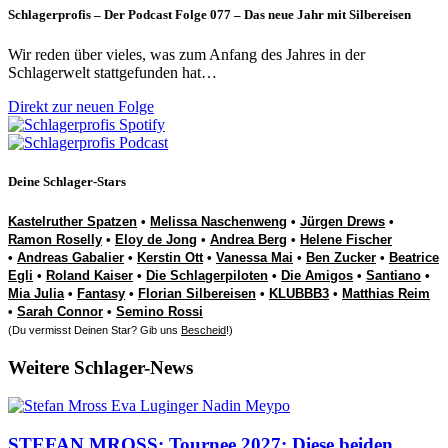
Schlagerprofis – Der Podcast Folge 077 – Das neue Jahr mit Silbereisen
Wir reden über vieles, was zum Anfang des Jahres in der
Schlagerwelt stattgefunden hat…
Direkt zur neuen Folge
Deine Schlager-Stars
Kastelruther Spatzen
•
Melissa Naschenweng
•
Jürgen Drews
•
Ramon Roselly
•
Eloy de Jong
•
Andrea Berg
•
Helene Fischer
•
Andreas Gabalier
•
Kerstin Ott
•
Vanessa Mai
•
Ben Zucker
•
Beatrice
Egli
•
Roland Kaiser
•
Die Schlagerpiloten
•
Die Amigos
•
Santiano
•
Mia Julia
•
Fantasy
•
Florian Silbereisen
•
KLUBBB3
•
Matthias Reim
•
Sarah Connor
•
Semino Rossi
(Du vermisst Deinen Star? Gib uns
Bescheid
!)
Weitere Schlager-News
STEFAN MROSS: Tournee 2027: Diese beiden