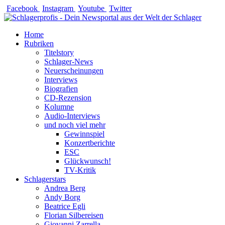
Zum
Facebook
Instagram
Youtube
Twitter
Inhalt
springen
Home
Rubriken
Titelstory
Schlager-News
Neuerscheinungen
Interviews
Biografien
CD-Rezension
Kolumne
Audio-Interviews
und noch viel mehr
Gewinnspiel
Konzertberichte
ESC
Glückwunsch!
TV-Kritik
Schlagerstars
Andrea Berg
Andy Borg
Beatrice Egli
Florian Silbereisen
Giovanni Zarrella