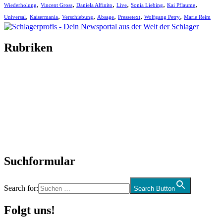
,
,
,
,
,
,
Wiederholung
Vincent Gross
Daniela Alfinito
Live
Sonia Liebing
Kai Pflaume
,
,
,
,
,
,
Universal
Kaisermania
Verschiebung
Absage
Pressetext
Wolfgang Petry
Marie Reim
Rubriken
Titelstory
SchlagerNews
Neuerscheinungen
Interviews
Biographien
CD-Rezension
Kolumne
Audio-Interviews
und mehr…
Suchformular
Search for:
Search Button
Folgt uns!