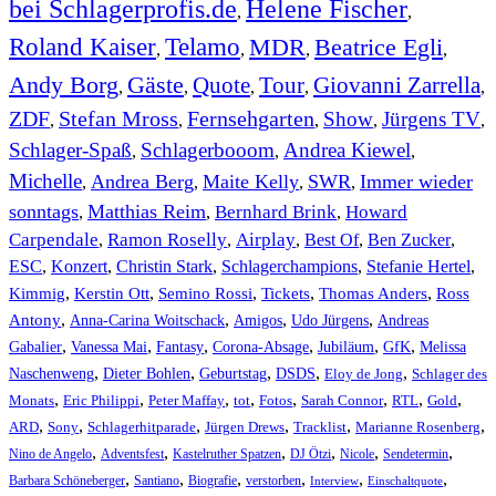
bei Schlagerprofis.de
Helene Fischer
,
,
Roland Kaiser
Telamo
MDR
Beatrice Egli
,
,
,
,
Andy Borg
Gäste
Quote
Tour
Giovanni Zarrella
,
,
,
,
,
ZDF
Stefan Mross
Fernsehgarten
Show
Jürgens TV
,
,
,
,
,
Schlager-Spaß
Schlagerbooom
Andrea Kiewel
,
,
,
Michelle
Andrea Berg
Maite Kelly
SWR
Immer wieder
,
,
,
,
sonntags
Matthias Reim
Bernhard Brink
Howard
,
,
,
Carpendale
Ramon Roselly
Airplay
Best Of
Ben Zucker
,
,
,
,
,
ESC
,
Konzert
,
Christin Stark
,
Schlagerchampions
,
Stefanie Hertel
,
Kimmig
,
Kerstin Ott
,
,
,
,
Semino Rossi
Tickets
Thomas Anders
Ross
,
,
,
,
Antony
Anna-Carina Woitschack
Amigos
Udo Jürgens
Andreas
,
,
,
,
,
,
Gabalier
Vanessa Mai
Fantasy
Corona-Absage
Jubiläum
GfK
Melissa
,
,
,
,
,
Naschenweng
Dieter Bohlen
Geburtstag
DSDS
Eloy de Jong
Schlager des
,
,
,
,
,
,
,
,
Monats
Eric Philippi
Peter Maffay
tot
Fotos
Sarah Connor
RTL
Gold
,
,
,
,
,
,
ARD
Sony
Schlagerhitparade
Jürgen Drews
Tracklist
Marianne Rosenberg
,
,
,
,
,
,
Nino de Angelo
Adventsfest
Kastelruther Spatzen
DJ Ötzi
Nicole
Sendetermin
,
,
,
,
,
,
Barbara Schöneberger
Santiano
Biografie
verstorben
Interview
Einschaltquote