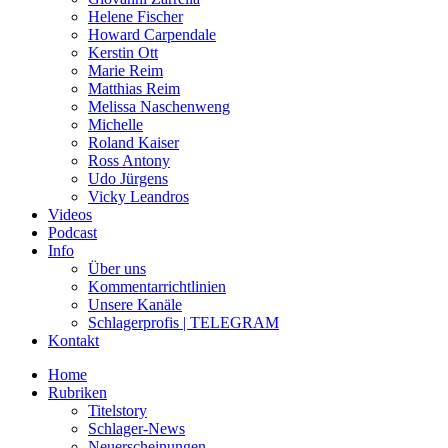
Helene Fischer
Howard Carpendale
Kerstin Ott
Marie Reim
Matthias Reim
Melissa Naschenweng
Michelle
Roland Kaiser
Ross Antony
Udo Jürgens
Vicky Leandros
Videos
Podcast
Info
Über uns
Kommentarrichtlinien
Unsere Kanäle
Schlagerprofis | TELEGRAM
Kontakt
Home
Rubriken
Titelstory
Schlager-News
Neuerscheinungen